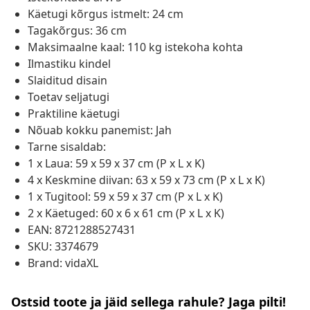
Käetugi kõrgus istmelt: 24 cm
Tagakõrgus: 36 cm
Maksimaalne kaal: 110 kg istekoha kohta
Ilmastiku kindel
Slaiditud disain
Toetav seljatugi
Praktiline käetugi
Nõuab kokku panemist: Jah
Tarne sisaldab:
1 x Laua: 59 x 59 x 37 cm (P x L x K)
4 x Keskmine diivan: 63 x 59 x 73 cm (P x L x K)
1 x Tugitool: 59 x 59 x 37 cm (P x L x K)
2 x Käetuged: 60 x 6 x 61 cm (P x L x K)
EAN: 8721288527431
SKU: 3374679
Brand: vidaXL
Ostsid toote ja jäid sellega rahule? Jaga pilti!