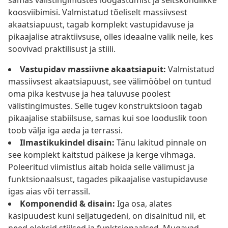
samas välistingimustes lõõgastumist ja seltskondlikke
koosviibimisi. Valmistatud tõeliselt massiivsest
akaatsiapuust, tagab komplekt vastupidavuse ja
pikaajalise atraktiivsuse, olles ideaalne valik neile, kes
soovivad praktilisust ja stiili.
Vastupidav massiivne akaatsiapuit:
Valmistatud
massiivsest akaatsiapuust, see välimööbel on tuntud
oma pika kestvuse ja hea taluvuse poolest
välistingimustes. Selle tugev konstruktsioon tagab
pikaajalise stabiilsuse, samas kui soe looduslik toon
toob välja iga aeda ja terrassi.
Ilmastikukindel disain:
Tänu lakitud pinnale on
see komplekt kaitstud päikese ja kerge vihmaga.
Poleeritud viimistlus aitab hoida selle välimust ja
funktsionaalsust, tagades pikaajalise vastupidavuse
igas aias või terrassil.
Komponendid & disain:
Iga osa, alates
käsipuudest kuni seljatugedeni, on disainitud nii, et