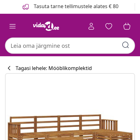
Eelmine
Järgmine
Tasuta tarne tellimustele alates € 80
Tagasi lehele: Mööblikomplektid
Köögikollektsi
#sharemevidaxl