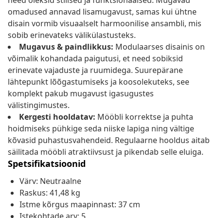
need oleksid stiilsed ja funktsionaalsed. Mugavad
omadused annavad lisamugavust, samas kui ühtne
disain vormib visuaalselt harmoonilise ansambli, mis
sobib erinevateks välikülastusteks.
Mugavus & paindlikkus:
Modulaarses disainis on
võimalik kohandada paigutusi, et need sobiksid
erinevate vajaduste ja ruumidega. Suurepärane
lähtepunkt lõõgastumiseks ja koosolekuteks, see
komplekt pakub mugavust igasugustes
välistingimustes.
Kergesti hooldatav:
Mööbli korrektse ja puhta
hoidmiseks pühkige seda niiske lapiga ning vältige
kõvasid puhastusvahendeid. Regulaarne hooldus aitab
säilitada mööbli atraktiivsust ja pikendab selle eluiga.
Spetsifikatsioonid
Värv: Neutraalne
Raskus: 41,48 kg
Istme kõrgus maapinnast: 37 cm
Istekohtade arv: 5