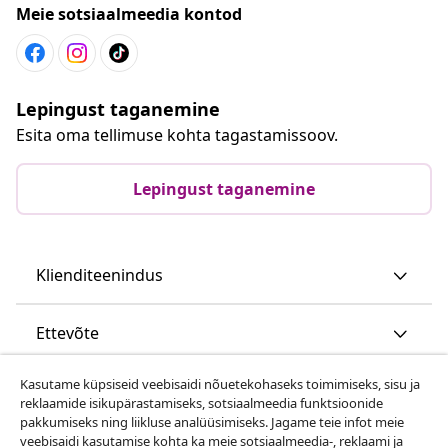
Meie sotsiaalmeedia kontod
Lepingust taganemine
Esita oma tellimuse kohta tagastamissoov.
Lepingust taganemine
Klienditeenindus
Ettevõte
Kasutame küpsiseid veebisaidi nõuetekohaseks toimimiseks, sisu ja
vidaXL
reklaamide isikupärastamiseks, sotsiaalmeedia funktsioonide
pakkumiseks ning liikluse analüüsimiseks. Jagame teie infot meie
veebisaidi kasutamise kohta ka meie sotsiaalmeedia-, reklaami ja