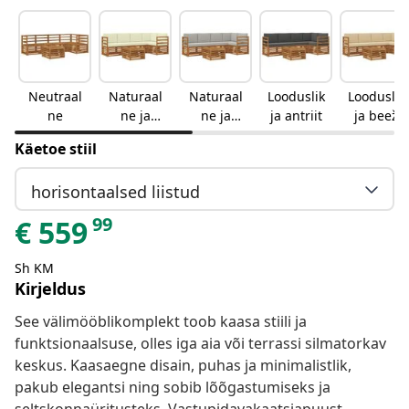
Neutraal
Naturaal
Naturaal
Looduslik
Looduslik
ne
ne ja
ne ja
ja antriit
ja beež
kreemjas
helehall
Käetoe stiil
horisontaalsed liistud
99
€
559
Sh KM
Kirjeldus
See välimööblikomplekt toob kaasa stiili ja
funktsionaalsuse, olles iga aia või terrassi silmatorkav
keskus. Kaasaegne disain, puhas ja minimalistlik,
pakub elegantsi ning sobib lõõgastumiseks ja