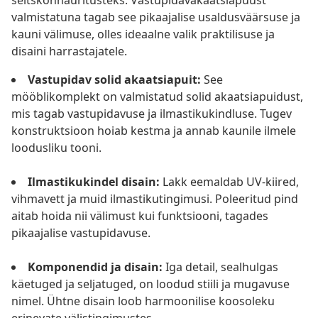
seltskonnaüritusteks. Vastupidavakaatsiapuust
valmistatuna tagab see pikaajalise usaldusväärsuse ja
kauni välimuse, olles ideaalne valik praktilisuse ja
disaini harrastajatele.
Vastupidav solid akaatsiapuit:
See
mööblikomplekt on valmistatud solid akaatsiapuidust,
mis tagab vastupidavuse ja ilmastikukindluse. Tugev
konstruktsioon hoiab kestma ja annab kaunile ilmele
loodusliku tooni.
Ilmastikukindel disain:
Lakk eemaldab UV-kiired,
vihmavett ja muid ilmastikutingimusi. Poleeritud pind
aitab hoida nii välimust kui funktsiooni, tagades
pikaajalise vastupidavuse.
Komponendid ja disain:
Iga detail, sealhulgas
käetuged ja seljatuged, on loodud stiili ja mugavuse
nimel. Ühtne disain loob harmoonilise koosoleku