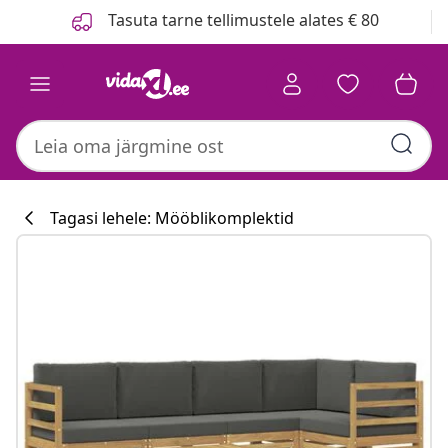
Eelmine
Järgmine
Tasuta tarne tellimustele alates € 80
Tagasi lehele: Mööblikomplektid
Köögikollektsi
#sharemevidaxl