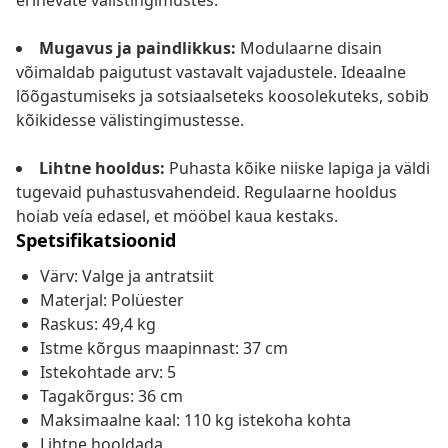
erinevate välistingimustes.
Mugavus ja paindlikkus:
Modulaarne disain
võimaldab paigutust vastavalt vajadustele. Ideaalne
lõõgastumiseks ja sotsiaalseteks koosolekuteks, sobib
kõikidesse välistingimustesse.
Lihtne hooldus:
Puhasta kõike niiske lapiga ja väldi
tugevaid puhastusvahendeid. Regulaarne hooldus
hoiab veía edasel, et mööbel kaua kestaks.
Spetsifikatsioonid
Värv: Valge ja antratsiit
Materjal: Polüester
Raskus: 49,4 kg
Istme kõrgus maapinnast: 37 cm
Istekohtade arv: 5
Tagakõrgus: 36 cm
Maksimaalne kaal: 110 kg istekoha kohta
Lihtne hooldada