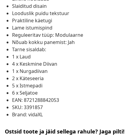
Slaiditud disain
Looduslik puidu tekstuur
Praktiline käetugi
Lame istumispind
Reguleeritav tüüp: Modulaarne
Nõuab kokku panemist: Jah
Tarne sisaldab:
1 x Laud
4 x Keskmine Diivan
1 x Nurgadiivan
2 x Käteseeria
5 x Istmepadi
6 x Seljatoe
EAN: 8721288842053
SKU: 3391857
Brand: vidaXL
Ostsid toote ja jäid sellega rahule? Jaga pilti!