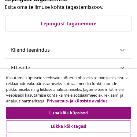
Esita oma tellimuse kohta tagastamissoov.
Lepingust taganemine
Klienditeenindus
Ettevõte
Kasutame küpsiseid veebisaidi nõuetekohaseks toimimiseks, sisu ja
reklaamide isikupärastamiseks, sotsiaalmeedia funktsioonide
vidaXL
pakkumiseks ning liikluse analüüsimiseks. Jagame teie infot meie
veebisaidi kasutamise kohta ka meie sotsiaalmeedia-, reklaami ja
analüüsipartneritega.
Privaatsus- ja küpsiste avaldus
Vaata rohkem
Luba kõik küpsised
Lükka kõik tagasi