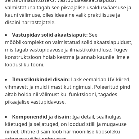
seltskonnaüritusteks. Vastupidavakaatsiapuust
valmistatuna tagab see pikaajalise usaldusväärsuse ja
kauni välimuse, olles ideaalne valik praktilisuse ja
disaini harrastajatele.
Vastupidav solid akaatsiapuit:
See
mööblikomplekt on valmistatud solid akaatsiapuidust,
mis tagab vastupidavuse ja ilmastikukindluse. Tugev
konstruktsioon hoiab kestma ja annab kaunile ilmele
loodusliku tooni.
Ilmastikukindel disain:
Lakk eemaldab UV-kiired,
vihmavett ja muid ilmastikutingimusi. Poleeritud pind
aitab hoida nii välimust kui funktsiooni, tagades
pikaajalise vastupidavuse.
Komponendid ja disain:
Iga detail, sealhulgas
käetuged ja seljatuged, on loodud stiili ja mugavuse
nimel. Ühtne disain loob harmoonilise koosoleku