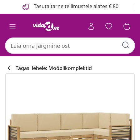
Eelmine
Järgmine
Tasuta tarne tellimustele alates € 80
Tagasi lehele: Mööblikomplektid
Köögikollektsi
#sharemevidaxl