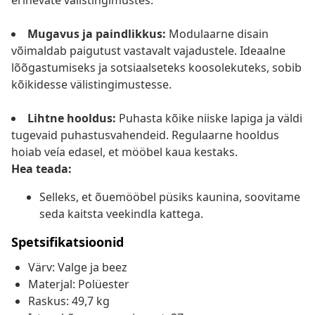
erinevate välistingimustes.
Mugavus ja paindlikkus:
Modulaarne disain
võimaldab paigutust vastavalt vajadustele. Ideaalne
lõõgastumiseks ja sotsiaalseteks koosolekuteks, sobib
kõikidesse välistingimustesse.
Lihtne hooldus:
Puhasta kõike niiske lapiga ja väldi
tugevaid puhastusvahendeid. Regulaarne hooldus
hoiab veía edasel, et mööbel kaua kestaks.
Hea teada:
Selleks, et õuemööbel püsiks kaunina, soovitame
seda kaitsta veekindla kattega.
Spetsifikatsioonid
Värv: Valge ja beez
Materjal: Polüester
Raskus: 49,7 kg