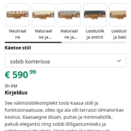
Neutraal
Naturaal
Naturaal
Looduslik
Looduslik
ne
ne ja
ne ja
ja antriit
ja beež
kreemjas
helehall
Käetoe stiil
sobib korterisse
99
€
590
Sh KM
Kirjeldus
See välimööblikomplekt toob kaasa stiili ja
funktsionaalsuse, olles iga aia või terrassi silmatorkav
keskus. Kaasaegne disain, puhas ja minimalistlik,
pakub elegantsi ning sobib lõõgastumiseks ja