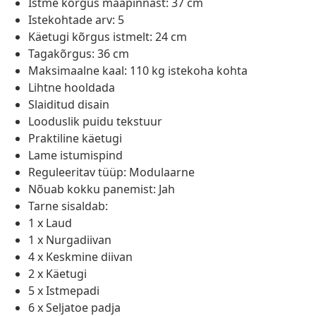
Istme kõrgus maapinnast: 37 cm
Istekohtade arv: 5
Käetugi kõrgus istmelt: 24 cm
Tagakõrgus: 36 cm
Maksimaalne kaal: 110 kg istekoha kohta
Lihtne hooldada
Slaiditud disain
Looduslik puidu tekstuur
Praktiline käetugi
Lame istumispind
Reguleeritav tüüp: Modulaarne
Nõuab kokku panemist: Jah
Tarne sisaldab:
1 x Laud
1 x Nurgadiivan
4 x Keskmine diivan
2 x Käetugi
5 x Istmepadi
6 x Seljatoe padja