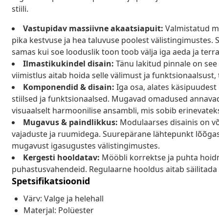
stiili.
Vastupidav massiivne akaatsiapuit:
Valmistatud ma
pika kestvuse ja hea taluvuse poolest välistingimustes. S
samas kui soe looduslik toon toob välja iga aeda ja terra
Ilmastikukindel disain:
Tänu lakitud pinnale on see
viimistlus aitab hoida selle välimust ja funktsionaalsust,
Komponendid & disain:
Iga osa, alates käsipuudest k
stiilsed ja funktsionaalsed. Mugavad omadused annavad
visuaalselt harmoonilise ansambli, mis sobib erinevateks
Mugavus & paindlikkus:
Modulaarses disainis on võ
vajaduste ja ruumidega. Suurepärane lähtepunkt lõõga
mugavust igasugustes välistingimustes.
Kergesti hooldatav:
Mööbli korrektse ja puhta hoidm
puhastusvahendeid. Regulaarne hooldus aitab säilitada m
Spetsifikatsioonid
Värv: Valge ja helehall
Materjal: Polüester