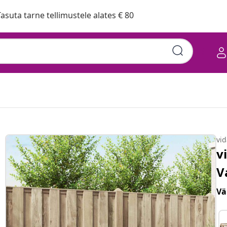
asuta tarne tellimustele alates € 80
vi
v
V
Vä