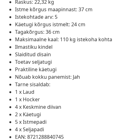
Raskus: 22,32 kg
Istme kõrgus maapinnast: 37 cm
Istekohtade arv: 5
Käetugi kõrgus istmelt: 24 cm
Tagakõrgus: 36 cm
Maksimaalne kaal: 110 kg istekoha kohta
Ilmastiku kindel
Slaiditud disain
Toetav seljatugi
Praktiline käetugi
Nõuab kokku panemist: Jah
Tarne sisaldab:
1 x Laud
1 x Hocker
4 x Keskmine diivan
2 x Käetugi
5 x Istmepadi
4 x Seljapadi
EAN: 8721288840745