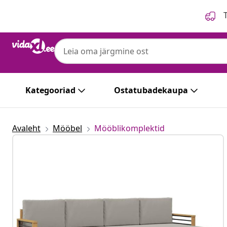
Eelmine
Järgmine
T
Kategooriad
Ostatubadekaupa
Avaleht
Mööbel
Mööblikomplektid