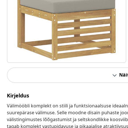
Näit
Kirjeldus
Välimööbli komplekt on stiili ja funktsionaalsuse ideaal
suurepärase välimuse. Selle moodne disain puhaste joont
välistingimustes lõõgastumist ja seltskondlikke koosviib
tagab komplekt vastupidavuse ja pikaajalise atraktiivsuse,