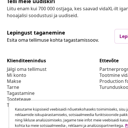
Telli meie uudiskiri
Liitu enam kui 700 000 ostjaga, kes saavad vidaXL-ilt ig
hooajalisi soodustusi ja uudiseid.
Lepingust taganemine
Lep
Esita oma tellimuse kohta tagastamissoov.
Klienditeenindus
Ettevõte
Jälgi oma tellimust
Partnerpro
Mi konto
Tootmine vid
Makse
Production f
Tarne
Turunduskoo
Tagastamine
Tooteteave
Tellimus
Kasutame küpsiseid veebisaidi nõuetekohaseks toimimiseks, sisu j
reklaamide isikupärastamiseks, sotsiaalmeedia funktsioonide pak
ning liikluse analüüsimiseks. Jagame teie infot meie veebisaidi kas
kohta ka meie sotsiaalmeedia-, reklaami ja analüüsipartneritega.
P