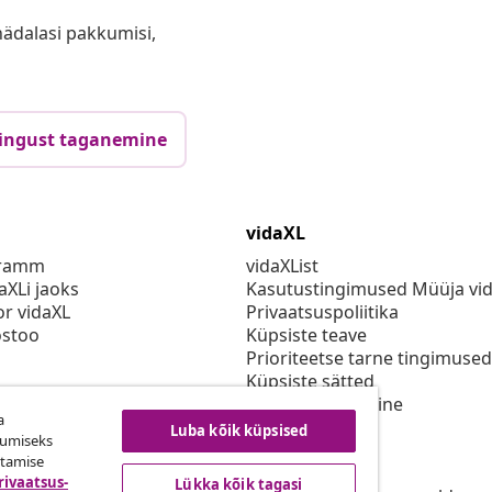
anädalasi pakkumisi,
ingust taganemine
vidaXL
gramm
vidaXList
aXLi jaoks
Kasutustingimused Müüja vi
or vidaXL
Privaatsuspoliitika
stoo
Küpsiste teave
Prioriteetse tarne tingimused
Küpsiste sätted
vidaXLis töötamine
a
Turvalisus
Luba kõik küpsised
kumiseks
Eli vastutav isik
utamise
EPR poliitika
rivaatsus-
Lükka kõik tagasi