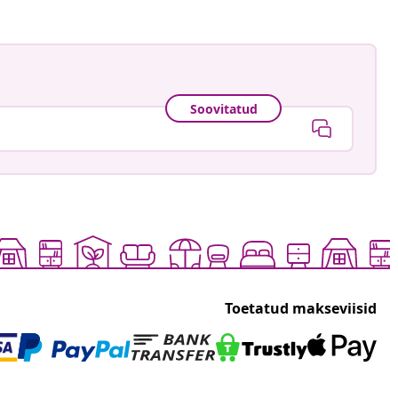
Soovitatud
Toetatud makseviisid