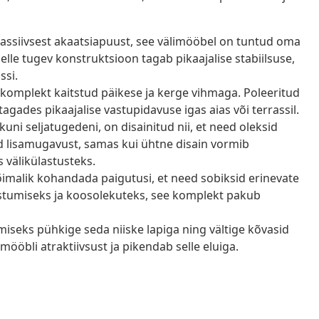
ssiivsest akaatsiapuust, see välimööbel on tuntud oma
elle tugev konstruktsioon tagab pikaajalise stabiilsuse,
ssi.
 komplekt kaitstud päikese ja kerge vihmaga. Poleeritud
 tagades pikaajalise vastupidavuse igas aias või terrassil.
uni seljatugedeni, on disainitud nii, et need oleksid
 lisamugavust, samas kui ühtne disain vormib
 välikülastusteks.
imalik kohandada paigutusi, et need sobiksid erinevate
stumiseks ja koosolekuteks, see komplekt pakub
iseks pühkige seda niiske lapiga ning vältige kõvasid
ööbli atraktiivsust ja pikendab selle eluiga.