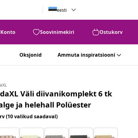
eesti
Konto
Soovinimekiri
Ostukorv
Oksjonid
Ammuta inspiratsiooni
daXL
idaXL Väli diivanikomplekt 6 tk
alge ja helehall Polüester
rv
(10 valikud saadaval)