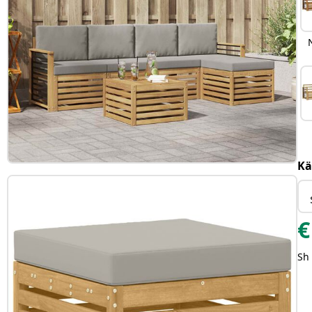
Kä
€
Sh