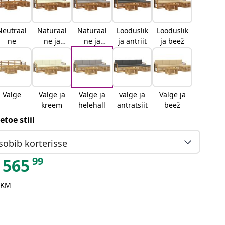
Neutraal
Naturaal
Naturaal
Looduslik
Looduslik
ne
ne ja
ne ja
ja antriit
ja beež
kreemjas
helehall
Valge
Valge ja
Valge ja
valge ja
Valge ja
kreem
helehall
antratsiit
beež
etoe stiil
sobib korterisse
99
565
 KM