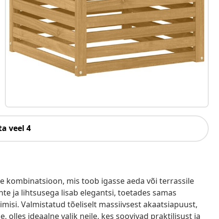
a veel 4
ne kombinatsioon, mis toob igasse aeda või terrassile
e ja lihtsusega lisab elegantsi, toetades samas
imisi. Valmistatud tõeliselt massiivsest akaatsiapuust,
 olles ideaalne valik neile, kes soovivad praktilisust ja