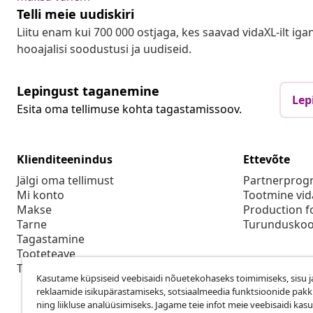
Telli meie uudiskiri
Liitu enam kui 700 000 ostjaga, kes saavad vidaXL-ilt ig
hooajalisi soodustusi ja uudiseid.
Lepingust taganemine
Lep
Esita oma tellimuse kohta tagastamissoov.
Klienditeenindus
Ettevõte
Jälgi oma tellimust
Partnerpro
Mi konto
Tootmine vid
Makse
Production f
Tarne
Turunduskoo
Tagastamine
Tooteteave
Tellimus
Kasutame küpsiseid veebisaidi nõuetekohaseks toimimiseks, sisu j
reklaamide isikupärastamiseks, sotsiaalmeedia funktsioonide pak
ning liikluse analüüsimiseks. Jagame teie infot meie veebisaidi kas