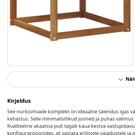
Näit
Kirjeldus
See nurksohvade komplekt on ideaalne täiendus igas välis
kehastus. Selle minimalistlikud jooned ja puhas välimus
Kvaliteetne akaatsia puit tagab kaua kestva vastupidav
konfiguratsioonides, et vastata erilistele vajadustele ja