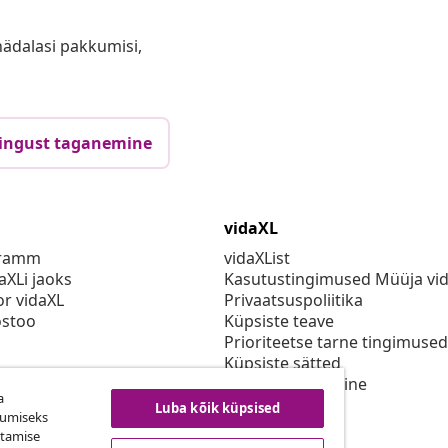
anädalasi pakkumisi,
ingust taganemine
vidaXL
gramm
vidaXList
aXLi jaoks
Kasutustingimused Müüja vi
or vidaXL
Privaatsuspoliitika
stoo
Küpsiste teave
Prioriteetse tarne tingimused
Küpsiste sätted
vidaXLis töötamine
a
Turvalisus
Luba kõik küpsised
kumiseks
Eli vastutav isik
utamise
EPR poliitika