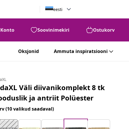
eesti
Konto
Soovinimekiri
Ostukorv
Oksjonid
Ammuta inspiratsiooni
daXL
idaXL Väli diivanikomplekt 8 tk
ooduslik ja antriit Polüester
rv
(10 valikud saadaval)