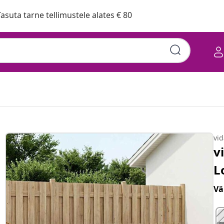
asuta tarne tellimustele alates € 80
vi
v
L
Vä