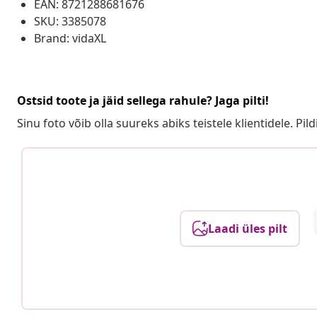
EAN: 8721288681676
SKU: 3385078
Brand: vidaXL
Ostsid toote ja jäid sellega rahule? Jaga pilti!
Sinu foto võib olla suureks abiks teistele klientidele. Pild
Laadi üles pilt