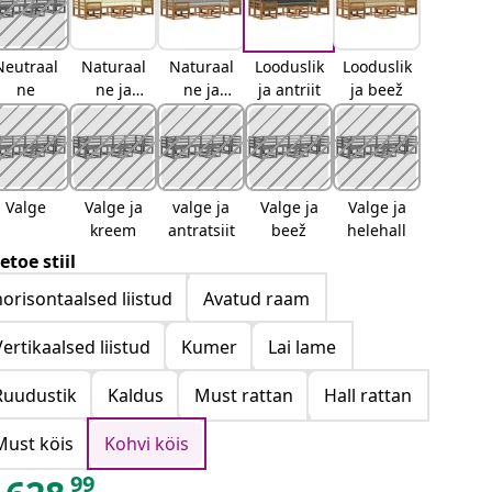
Neutraal
Naturaal
Naturaal
Looduslik
Looduslik
ne
ne ja
ne ja
ja antriit
ja beež
kreemjas
helehall
Valge
Valge ja
valge ja
Valge ja
Valge ja
kreem
antratsiit
beež
helehall
etoe stiil
horisontaalsed liistud
Avatud raam
Vertikaalsed liistud
Kumer
Lai lame
Ruudustik
Kaldus
Must rattan
Hall rattan
Must köis
Kohvi köis
99