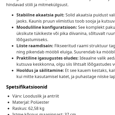
hindavad stiili ja mitmekülgsust.
Stabiilne akaatsia puit:
Solid akaatsia puidust va
jaoks. Kaunis pruun viimistlus toob sooja ja kutsu
Mooduliline konfiguratsioon:
See komplekt pakub
üksikute tükikeste või pika diivanina, sõltuvalt ru
lõõgastumiseks.
Liiste raamdisain:
Fikseeritud raami struktuur tag
ning pikendab mööbli eluiga. Suurendab ka mööbli
Praktiline igasugustes oludes:
Ideaalne valik aed
kutsuva keskkonna, olgu siis lihtsalt lõõgastudes võ
Hooldus ja säilitamine:
Et see kauem kestaks, kai
kui mitte kasutamisel katet, ja puhastage niiske lapi
Spetsifikatsioonid
Värv: Looduslik ja antriit
Materjal: Polüester
Raskus: 62,58 kg
Istme kõrgus maapinnast: 37 cm