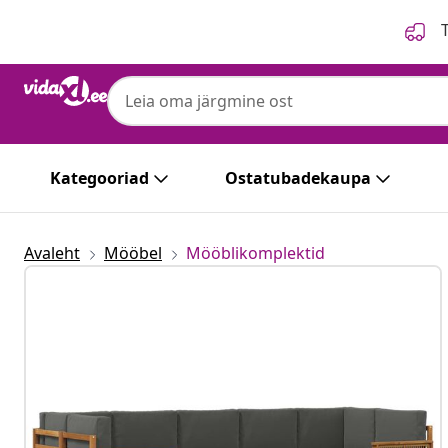
Eelmine
Järgmine
T
Kategooriad
Ostatubadekaupa
Avaleht
Mööbel
Mööblikomplektid