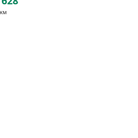
628
 KM