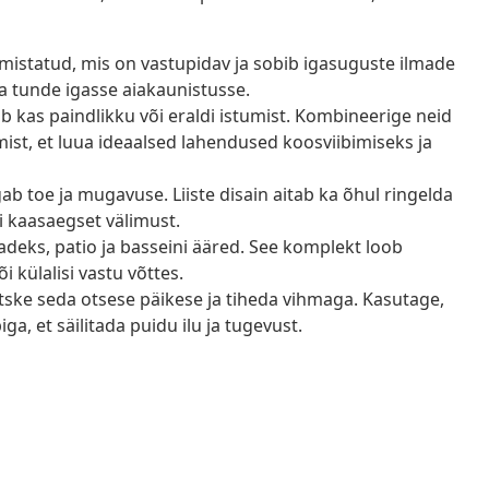
lmistatud, mis on vastupidav ja sobib igasuguste ilmade
va tunde igasse aiakaunistusse.
 kas paindlikku või eraldi istumist. Kombineerige neid
umist, et luua ideaalsed lahendused koosviibimiseks ja
ab toe ja mugavuse. Liiste disain aitab ka õhul ringelda
 kaasaegset välimust.
adeks, patio ja basseini ääred. See komplekt loob
i külalisi vastu võttes.
tske seda otsese päikese ja tiheda vihmaga. Kasutage,
ga, et säilitada puidu ilu ja tugevust.