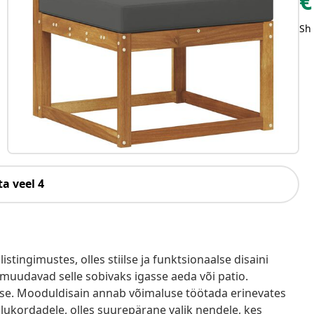
€
Sh
a veel 4
tingimustes, olles stiilse ja funktsionaalse disaini
 muudavad selle sobivaks igasse aeda või patio.
use. Mooduldisain annab võimaluse töötada erinevates
 olukordadele, olles suurepärane valik nendele, kes