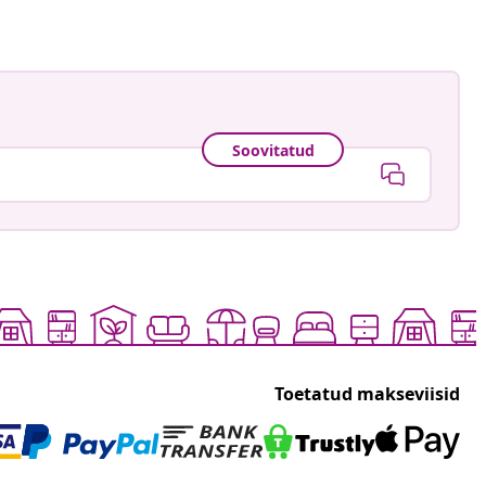
Soovitatud
Toetatud makseviisid