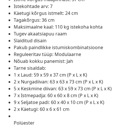
Istekohtade arv: 7
Käetugi kõrgus istmelt: 24 cm
Tagakõrgus: 36 cm
Maksimaalne kaal: 110 kg istekoha kohta
Tugev akaatsiapuu raam
Slaiditud disain
Pakub paindlikke istumiskombinatsioone
Reguleeritav tüüp: Modulaarne
Nõuab kokku panemist: Jah
Tarne sisaldab:
1 x Laud: 59 x 59 x 37 cm (P x L x K)
2 x Nurgadiivan: 63 x 63 x 73 cm (P x L x K)
5 x Keskmine diivan: 63 x 59 x 73 cm (P x L x K)
7 x Istmepadja: 60 x 60 x 8 cm (P x L x K)
9 x Seljatoe padi: 60 x 40 x 10 cm (P x L x K)
2 x Käetugi: 60 x 6 x 61 cm
Polüester