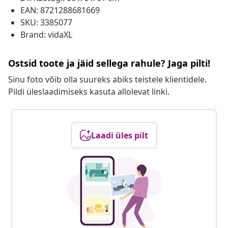
EAN: 8721288681669
SKU: 3385077
Brand: vidaXL
Ostsid toote ja jäid sellega rahule? Jaga pilti!
Sinu foto võib olla suureks abiks teistele klientidele.
Pildi üleslaadimiseks kasuta allolevat linki.
Laadi üles pilt