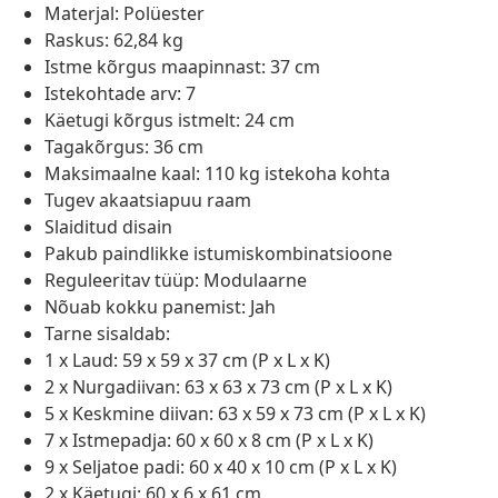
Materjal: Polüester
Raskus: 62,84 kg
Istme kõrgus maapinnast: 37 cm
Istekohtade arv: 7
Käetugi kõrgus istmelt: 24 cm
Tagakõrgus: 36 cm
Maksimaalne kaal: 110 kg istekoha kohta
Tugev akaatsiapuu raam
Slaiditud disain
Pakub paindlikke istumiskombinatsioone
Reguleeritav tüüp: Modulaarne
Nõuab kokku panemist: Jah
Tarne sisaldab:
1 x Laud: 59 x 59 x 37 cm (P x L x K)
2 x Nurgadiivan: 63 x 63 x 73 cm (P x L x K)
5 x Keskmine diivan: 63 x 59 x 73 cm (P x L x K)
7 x Istmepadja: 60 x 60 x 8 cm (P x L x K)
9 x Seljatoe padi: 60 x 40 x 10 cm (P x L x K)
2 x Käetugi: 60 x 6 x 61 cm