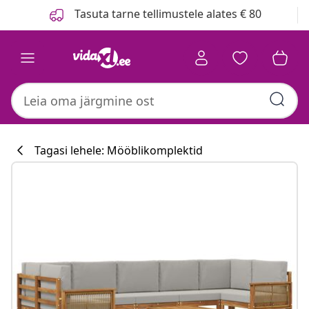
Eelmine
Järgmine
Tasuta tarne tellimustele alates € 80
Tagasi lehele: Mööblikomplektid
Köögikollektsi
#sharemevidaxl