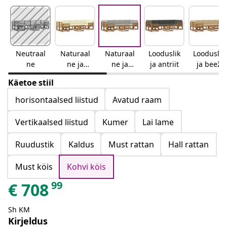
Neutraal
Naturaal
Naturaal
Looduslik
Looduslik
ne
ne ja
ne ja
ja antriit
ja beež
kreemjas
helehall
Käetoe stiil
horisontaalsed liistud
Avatud raam
Vertikaalsed liistud
Kumer
Lai lame
Ruudustik
Kaldus
Must rattan
Hall rattan
Must köis
Kohvi köis
99
€
708
Sh KM
Kirjeldus