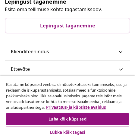
Lepingust taganemine
Esita oma tellimuse kohta tagastamissoov.
Lepingust taganemine
Klienditeenindus
Ettevõte
Kasutame küpsiseid veebisaidi nõuetekohaseks toimimiseks, sisu ja
vidaXL
reklaamide isikupärastamiseks, sotsiaalmeedia funktsioonide
pakkumiseks ning liikluse analüüsimiseks. Jagame teie infot meie
veebisaidi kasutamise kohta ka meie sotsiaalmeedia-, reklaami ja
Vaata rohkem
analüüsipartneritega.
Privaatsus- ja küpsiste avaldus
Luba kõik küpsised
Lükka kõik tagasi