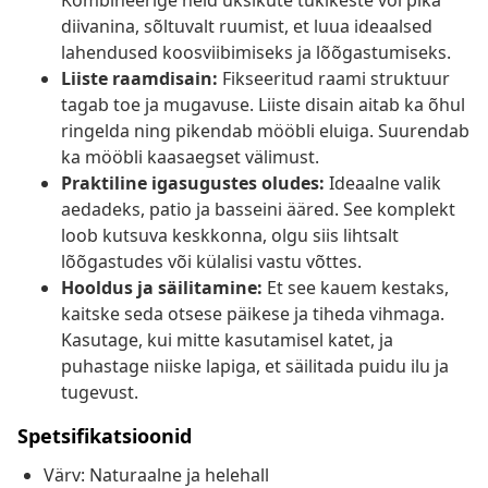
Kombineerige neid üksikute tükikeste või pika
diivanina, sõltuvalt ruumist, et luua ideaalsed
lahendused koosviibimiseks ja lõõgastumiseks.
Liiste raamdisain:
Fikseeritud raami struktuur
tagab toe ja mugavuse. Liiste disain aitab ka õhul
ringelda ning pikendab mööbli eluiga. Suurendab
ka mööbli kaasaegset välimust.
Praktiline igasugustes oludes:
Ideaalne valik
aedadeks, patio ja basseini ääred. See komplekt
loob kutsuva keskkonna, olgu siis lihtsalt
lõõgastudes või külalisi vastu võttes.
Hooldus ja säilitamine:
Et see kauem kestaks,
kaitske seda otsese päikese ja tiheda vihmaga.
Kasutage, kui mitte kasutamisel katet, ja
puhastage niiske lapiga, et säilitada puidu ilu ja
tugevust.
Spetsifikatsioonid
Värv: Naturaalne ja helehall