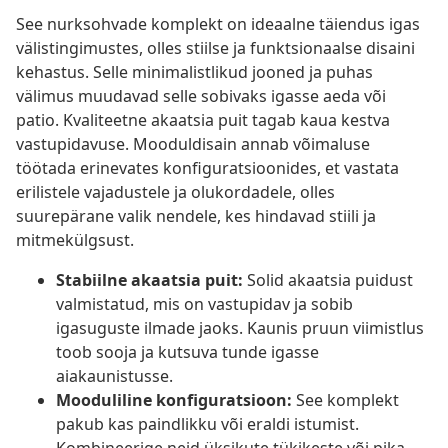
See nurksohvade komplekt on ideaalne täiendus igas
välistingimustes, olles stiilse ja funktsionaalse disaini
kehastus. Selle minimalistlikud jooned ja puhas
välimus muudavad selle sobivaks igasse aeda või
patio. Kvaliteetne akaatsia puit tagab kaua kestva
vastupidavuse. Mooduldisain annab võimaluse
töötada erinevates konfiguratsioonides, et vastata
erilistele vajadustele ja olukordadele, olles
suurepärane valik nendele, kes hindavad stiili ja
mitmekülgsust.
Stabiilne akaatsia puit:
Solid akaatsia puidust
valmistatud, mis on vastupidav ja sobib
igasuguste ilmade jaoks. Kaunis pruun viimistlus
toob sooja ja kutsuva tunde igasse
aiakaunistusse.
Mooduliline konfiguratsioon:
See komplekt
pakub kas paindlikku või eraldi istumist.