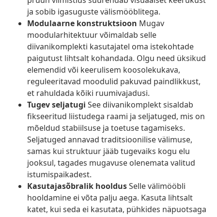
pruun viimistlus suurendab visuaalset keerukust
ja sobib igasuguste välismööblitega.
Modulaarne konstruktsioon
Mugav
moodularhitektuur võimaldab selle
diivanikomplekti kasutajatel oma istekohtade
paigutust lihtsalt kohandada. Olgu need üksikud
elemendid või keerulisem koosolekukava,
reguleeritavad moodulid pakuvad paindlikkust,
et rahuldada kõiki ruumivajadusi.
Tugev seljatugi
See diivanikomplekt sisaldab
fikseeritud liistudega raami ja seljatuged, mis on
mõeldud stabiilsuse ja toetuse tagamiseks.
Seljatuged annavad traditsioonilise välimuse,
samas kui struktuur jääb tugevaiks kogu elu
jooksul, tagades mugavuse olenemata valitud
istumispaikadest.
Kasutajasõbralik hooldus
Selle välimööbli
hooldamine ei võta palju aega. Kasuta lihtsalt
katet, kui seda ei kasutata, pühkides näpuotsaga