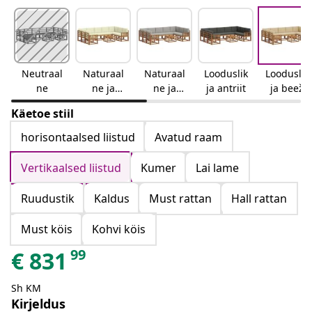
Neutraal
Naturaal
Naturaal
Looduslik
Looduslik
ne
ne ja
ne ja
ja antriit
ja beež
kreemjas
helehall
Käetoe stiil
horisontaalsed liistud
Avatud raam
Vertikaalsed liistud
Kumer
Lai lame
Ruudustik
Kaldus
Must rattan
Hall rattan
Must köis
Kohvi köis
99
€
831
Sh KM
Kirjeldus