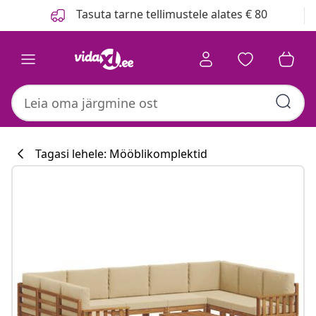
Eelmine
Järgmine
Tasuta tarne tellimustele alates € 80
Tagasi lehele: Mööblikomplektid
Köögikollektsi
#sharemevidaxl