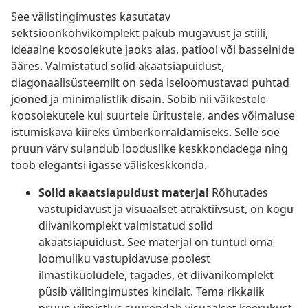
See välistingimustes kasutatav
sektsioonkohvikomplekt pakub mugavust ja stiili,
ideaalne koosolekute jaoks aias, patiool või basseinide
ääres. Valmistatud solid akaatsiapuidust,
diagonaalisüsteemilt on seda iseloomustavad puhtad
jooned ja minimalistlik disain. Sobib nii väikestele
koosolekutele kui suurtele üritustele, andes võimaluse
istumiskava kiireks ümberkorraldamiseks. Selle soe
pruun värv sulandub looduslike keskkondadega ning
toob elegantsi igasse väliskeskkonda.
Solid akaatsiapuidust materjal
Rõhutades
vastupidavust ja visuaalset atraktiivsust, on kogu
diivanikomplekt valmistatud solid
akaatsiapuidust. See materjal on tuntud oma
loomuliku vastupidavuse poolest
ilmastikuoludele, tagades, et diivanikomplekt
püsib välitingimustes kindlalt. Tema rikkalik