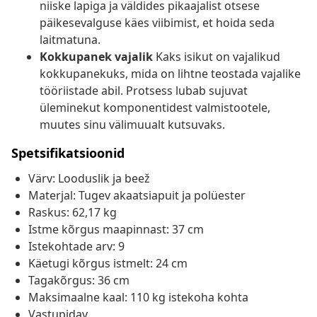
niiske lapiga ja väldides pikaajalist otsese
päikesevalguse käes viibimist, et hoida seda
laitmatuna.
Kokkupanek vajalik
Kaks isikut on vajalikud
kokkupanekuks, mida on lihtne teostada vajalike
tööriistade abil. Protsess lubab sujuvat
üleminekut komponentidest valmistootele,
muutes sinu välimuualt kutsuvaks.
Spetsifikatsioonid
Värv: Looduslik ja beež
Materjal: Tugev akaatsiapuit ja polüester
Raskus: 62,17 kg
Istme kõrgus maapinnast: 37 cm
Istekohtade arv: 9
Käetugi kõrgus istmelt: 24 cm
Tagakõrgus: 36 cm
Maksimaalne kaal: 110 kg istekoha kohta
Vastupidav