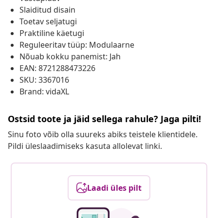
Slaiditud disain
Toetav seljatugi
Praktiline käetugi
Reguleeritav tüüp: Modulaarne
Nõuab kokku panemist: Jah
EAN: 8721288473226
SKU: 3367016
Brand: vidaXL
Ostsid toote ja jäid sellega rahule? Jaga pilti!
Sinu foto võib olla suureks abiks teistele klientidele.
Pildi üleslaadimiseks kasuta allolevat linki.
Laadi üles pilt