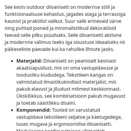
See kestv outdoor diivanisett on modernse stiili ja
funktsionaalsuse kehastus, jagades aiaga ja terrassiga
kaunist ja praktilist valikut. Suur valik erinevaid värve
ning puhtad jooned ja minimalistlikud dekoratiivid
teevad selle pilku püüdvaks. Selle diivanisetti aktiivne
ja modernne välimus teeks iga sisustuse ideaalseks nii
päikeseliste päevade kui ka rahulike õhtute jaoks.
Materjalid:
Diivanisett on peamiselt kestvast
akaatsiapuidust, mis on oma vastupidavuse ja
loodusliku kiududega. Tekstileen kangas on
valmistatud ilmastikukindlast materjalist, mis
pakub elavust ja jõudust mitmest keskkonnast.
Ükskõikkus, see kombinatsioon pakub mugavust
ja toetab säästlikku disaini.
Komponendid:
Tooted on varustatud
vastupidava tekstileeni seljatoe ja käetugedega,
luues mugava ja ergonoomilise diivanisetti.