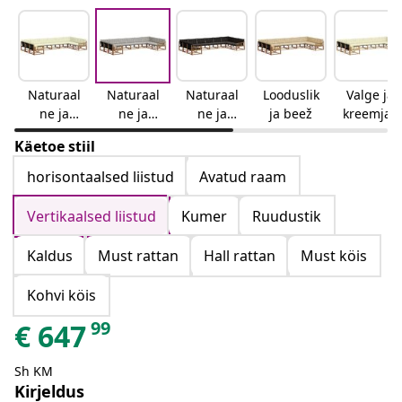
Naturaal
Naturaal
Naturaal
Looduslik
Valge ja
ne ja
ne ja
ne ja
ja beež
kreemjas
kreemjas
helehall
must
Käetoe stiil
horisontaalsed liistud
Avatud raam
Vertikaalsed liistud
Kumer
Ruudustik
Kaldus
Must rattan
Hall rattan
Must köis
Kohvi köis
99
€
647
Sh KM
Kirjeldus