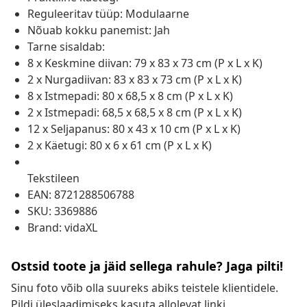
Reguleeritav tüüp: Modulaarne
Nõuab kokku panemist: Jah
Tarne sisaldab:
8 x Keskmine diivan: 79 x 83 x 73 cm (P x L x K)
2 x Nurgadiivan: 83 x 83 x 73 cm (P x L x K)
8 x Istmepadi: 80 x 68,5 x 8 cm (P x L x K)
2 x Istmepadi: 68,5 x 68,5 x 8 cm (P x L x K)
12 x Seljapanus: 80 x 43 x 10 cm (P x L x K)
2 x Käetugi: 80 x 6 x 61 cm (P x L x K)
Tekstileen
EAN: 8721288506788
SKU: 3369886
Brand: vidaXL
Ostsid toote ja jäid sellega rahule? Jaga pilti!
Sinu foto võib olla suureks abiks teistele klientidele.
Pildi üleslaadimiseks kasuta allolevat linki.