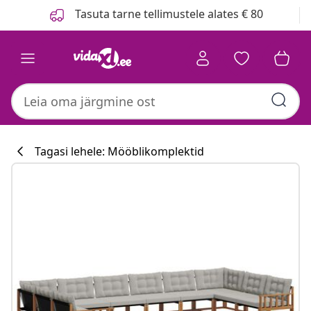
Eelmine
Järgmine
Tasuta tarne tellimustele alates € 80
Tagasi lehele: Mööblikomplektid
Köögikollektsi
#sharemevidaxl