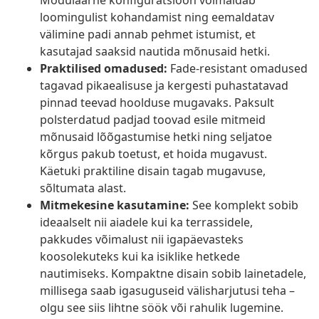
Modulaarne konfiguratsioon võimaldab
loomingulist kohandamist ning eemaldatav
välimine padi annab pehmet istumist, et
kasutajad saaksid nautida mõnusaid hetki.
Praktilised omadused:
Fade-resistant omadused
tagavad pikaealisuse ja kergesti puhastatavad
pinnad teevad hoolduse mugavaks. Paksult
polsterdatud padjad toovad esile mitmeid
mõnusaid lõõgastumise hetki ning seljatoe
kõrgus pakub toetust, et hoida mugavust.
Käetuki praktiline disain tagab mugavuse,
sõltumata alast.
Mitmekesine kasutamine:
See komplekt sobib
ideaalselt nii aiadele kui ka terrassidele,
pakkudes võimalust nii igapäevasteks
koosolekuteks kui ka isiklike hetkede
nautimiseks. Kompaktne disain sobib lainetadele,
millisega saab igasuguseid välisharjutusi teha –
olgu see siis lihtne söök või rahulik lugemine.