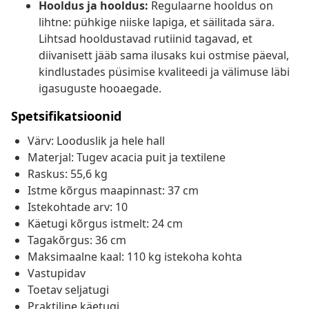
Hooldus ja hooldus:
Regulaarne hooldus on
lihtne: pühkige niiske lapiga, et säilitada sära.
Lihtsad hooldustavad rutiinid tagavad, et
diivanisett jääb sama ilusaks kui ostmise päeval,
kindlustades püsimise kvaliteedi ja välimuse läbi
igasuguste hooaegade.
Spetsifikatsioonid
Värv: Looduslik ja hele hall
Materjal: Tugev acacia puit ja textilene
Raskus: 55,6 kg
Istme kõrgus maapinnast: 37 cm
Istekohtade arv: 10
Käetugi kõrgus istmelt: 24 cm
Tagakõrgus: 36 cm
Maksimaalne kaal: 110 kg istekoha kohta
Vastupidav
Toetav seljatugi
Praktiline käetugi