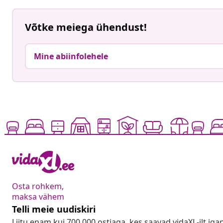
Võtke meiega ühendust!
Mine abiinfolehele
Osta rohkem,
maksa vähem
Telli meie uudiskiri
Liitu enam kui 700 000 ostjaga, kes saavad vidaXL-ilt ig