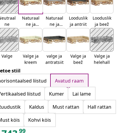
Neutraal
Naturaal
Naturaal
Looduslik
Looduslik
ne
ne ja
ne ja
ja antriit
ja beež
kreemjas
helehall
Valge
Valge ja
valge ja
Valge ja
Valge ja
kreem
antratsiit
beež
helehall
etoe stiil
horisontaalsed liistud
Avatud raam
Vertikaalsed liistud
Kumer
Lai lame
Ruudustik
Kaldus
Must rattan
Hall rattan
Must köis
Kohvi köis
99