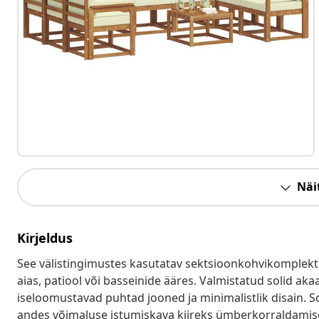
Näit
Kirjeldus
See välistingimustes kasutatav sektsioonkohvikomplekt 
aias, patiool või basseinide ääres. Valmistatud solid ak
iseloomustavad puhtad jooned ja minimalistlik disain. Sob
andes võimaluse istumiskava kiireks ümberkorraldamise