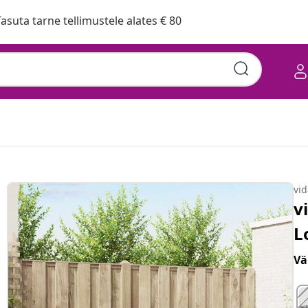
asuta tarne tellimustele alates € 80
vi
v
L
Vä