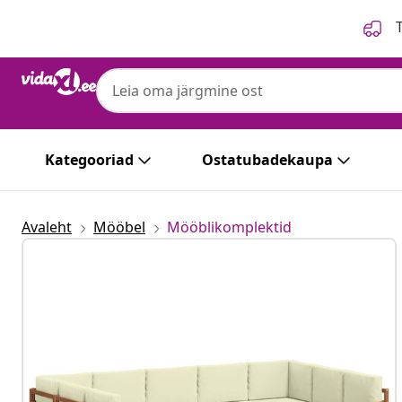
Eelmine
Järgmine
T
Kategooriad
Ostatubadekaupa
Avaleht
Mööbel
Mööblikomplektid