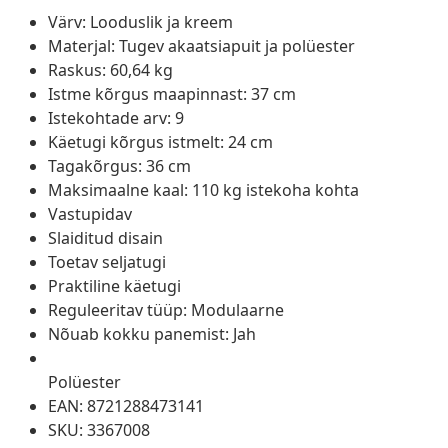
Värv: Looduslik ja kreem
Materjal: Tugev akaatsiapuit ja polüester
Raskus: 60,64 kg
Istme kõrgus maapinnast: 37 cm
Istekohtade arv: 9
Käetugi kõrgus istmelt: 24 cm
Tagakõrgus: 36 cm
Maksimaalne kaal: 110 kg istekoha kohta
Vastupidav
Slaiditud disain
Toetav seljatugi
Praktiline käetugi
Reguleeritav tüüp: Modulaarne
Nõuab kokku panemist: Jah
Polüester
EAN: 8721288473141
SKU: 3367008