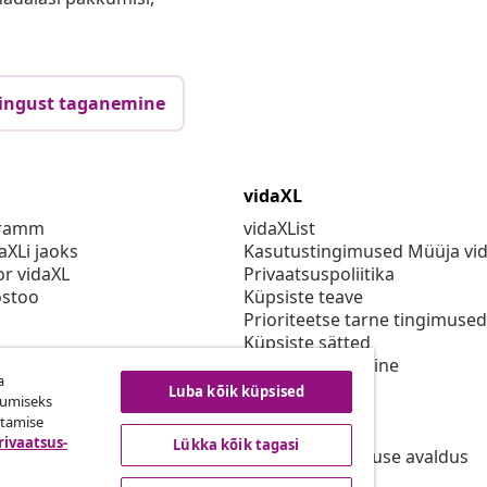
ingust taganemine
vidaXL
gramm
vidaXList
aXLi jaoks
Kasutustingimused Müüja vi
or vidaXL
Privaatsuspoliitika
stoo
Küpsiste teave
Prioriteetse tarne tingimused
Küpsiste sätted
vidaXLis töötamine
a
Turvalisus
Luba kõik küpsised
kumiseks
Eli vastutav isik
utamise
EPR poliitika
rivaatsus-
Lükka kõik tagasi
Juurdepääsetavuse avaldus