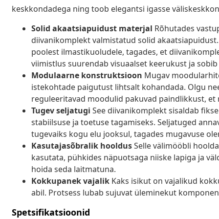
keskkondadega ning toob elegantsi igasse väliskeskkon
Solid akaatsiapuidust materjal
Rõhutades vastupi
diivanikomplekt valmistatud solid akaatsiapuidus
poolest ilmastikuoludele, tagades, et diivanikomple
viimistlus suurendab visuaalset keerukust ja sobib
Modulaarne konstruktsioon
Mugav moodularhitek
istekohtade paigutust lihtsalt kohandada. Olgu n
reguleeritavad moodulid pakuvad paindlikkust, et 
Tugev seljatugi
See diivanikomplekt sisaldab fikse
stabiilsuse ja toetuse tagamiseks. Seljatuged anna
tugevaiks kogu elu jooksul, tagades mugavuse ole
Kasutajasõbralik hooldus
Selle välimööbli hooldam
kasutata, pühkides näpuotsaga niiske lapiga ja väld
hoida seda laitmatuna.
Kokkupanek vajalik
Kaks isikut on vajalikud kokk
abil. Protsess lubab sujuvat üleminekut komponent
Spetsifikatsioonid