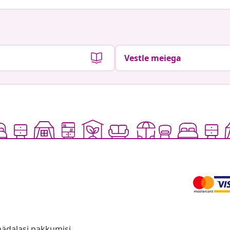
Vestle meiega
anädalasi pakkumisi,