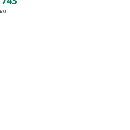
743
 KM