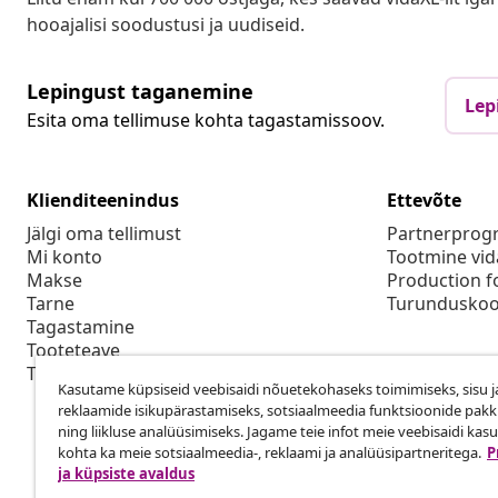
hooajalisi soodustusi ja uudiseid.
Lepingust taganemine
Lep
Esita oma tellimuse kohta tagastamissoov.
Klienditeenindus
Ettevõte
Jälgi oma tellimust
Partnerpro
Mi konto
Tootmine vid
Makse
Production f
Tarne
Turunduskoo
Tagastamine
Tooteteave
Tellimus
Kasutame küpsiseid veebisaidi nõuetekohaseks toimimiseks, sisu j
reklaamide isikupärastamiseks, sotsiaalmeedia funktsioonide pak
ning liikluse analüüsimiseks. Jagame teie infot meie veebisaidi kas
kohta ka meie sotsiaalmeedia-, reklaami ja analüüsipartneritega.
P
ja küpsiste avaldus