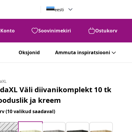
eesti
Konto
Soovinimekiri
Ostukorv
Oksjonid
Ammuta inspiratsiooni
daXL
idaXL Väli diivanikomplekt 10 tk
ooduslik ja kreem
rv
(10 valikud saadaval)