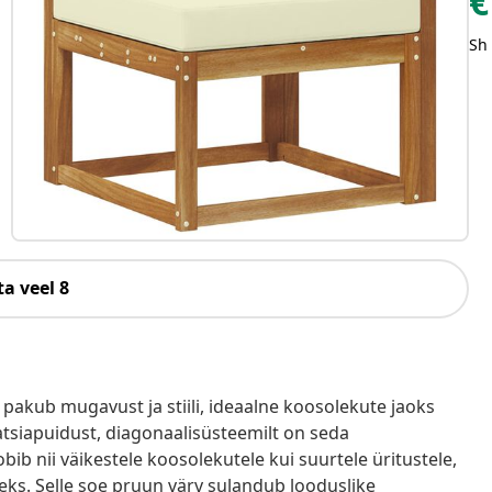
€
Sh
a veel 8
pakub mugavust ja stiili, ideaalne koosolekute jaoks
aatsiapuidust, diagonaalisüsteemilt on seda
ib nii väikestele koosolekutele kui suurtele üritustele,
ks. Selle soe pruun värv sulandub looduslike