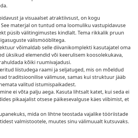
da.
davust ja visuaalset atraktiivsust, on kogu
t. See materjal on tuntud oma loomuliku vastupidavuse
kt püsib välitingimustes kindlalt. Tema rikkalik pruun
 igasuguste välismööblitega.
tuur võimaldab selle diivanikomplekti kasutajatel oma
eed üksikud elemendid või keerulisem koosolekukava,
rahuldada kõiki ruumivajadusi.
eritud liistudega raami ja seljatuged, mis on mõeldud
vad traditsioonilise välimuse, samas kui struktuur jääb
nemata valitud istumispaikadest.
ine ei võta palju aega. Kasuta lihtsalt katet, kui seda ei
ides pikaajalist otsese päikesevalguse käes viibimist, et
upanekuks, mida on lihtne teostada vajalike tööriistade
idest valmistootele, muutes sinu välimuualt kutsuvaks.