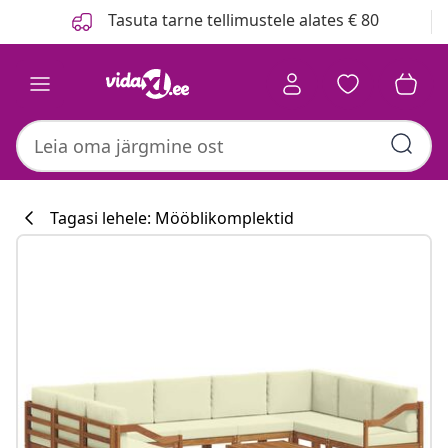
Eelmine
Järgmine
Tasuta tarne tellimustele alates € 80
Tagasi lehele: Mööblikomplektid
Köögikollektsi
#sharemevidaxl