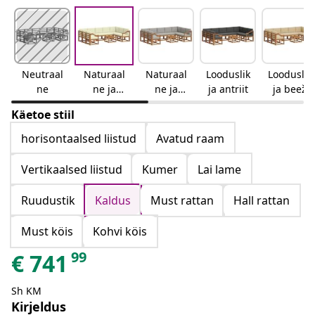
Neutraal
Naturaal
Naturaal
Looduslik
Looduslik
ne
ne ja
ne ja
ja antriit
ja beež
kreemjas
helehall
Käetoe stiil
horisontaalsed liistud
Avatud raam
Vertikaalsed liistud
Kumer
Lai lame
Ruudustik
Kaldus
Must rattan
Hall rattan
Must köis
Kohvi köis
99
€
741
Sh KM
Kirjeldus