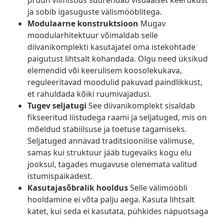
pruun viimistlus suurendab visuaalset keerukust
ja sobib igasuguste välismööblitega.
Modulaarne konstruktsioon
Mugav
moodularhitektuur võimaldab selle
diivanikomplekti kasutajatel oma istekohtade
paigutust lihtsalt kohandada. Olgu need üksikud
elemendid või keerulisem koosolekukava,
reguleeritavad moodulid pakuvad paindlikkust,
et rahuldada kõiki ruumivajadusi.
Tugev seljatugi
See diivanikomplekt sisaldab
fikseeritud liistudega raami ja seljatuged, mis on
mõeldud stabiilsuse ja toetuse tagamiseks.
Seljatuged annavad traditsioonilise välimuse,
samas kui struktuur jääb tugevaiks kogu elu
jooksul, tagades mugavuse olenemata valitud
istumispaikadest.
Kasutajasõbralik hooldus
Selle välimööbli
hooldamine ei võta palju aega. Kasuta lihtsalt
katet, kui seda ei kasutata, pühkides näpuotsaga