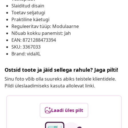
Slaiditud disain
Toetav seljatugi
Praktiline käetugi
Reguleeritav tüüp: Modulaarne
Nõuab kokku panemist: Jah
EAN: 8721288473394
SKU: 3367033
Brand: vidaXL
Ostsid toote ja jäid sellega rahule? Jaga pilti!
Sinu foto võib olla suureks abiks teistele klientidele.
Pildi üleslaadimiseks kasuta allolevat linki.
Laadi üles pilt