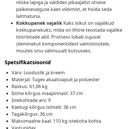
niiske lapiga ja väldides pikaajalist otsese
päikesevalguse käes viibimist, et hoida seda
laitmatuna.
Kokkupanek vajalik
Kaks isikut on vajalikud
kokkupanekuks, mida on lihtne teostada vajalike
tööriistade abil. Protsess lubab sujuvat
üleminekut komponentidest valmistootele,
muutes sinu välimuualt kutsuvaks.
Spetsifikatsioonid
Värv: Looduslik ja kreem
Materjal: Tugev akaatsiapuit ja polüester
Raskus: 61,06 kg
Istme kõrgus maapinnast: 37 cm
Istekohtade arv: 9
Käetugi kõrgus istmelt: 36 cm
Tagakõrgus: 36 cm
Maksimaalne kaal: 110 kg istekoha kohta
Vastupidav