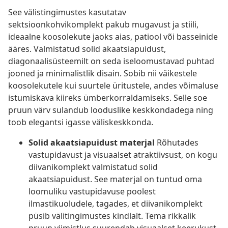
See välistingimustes kasutatav
sektsioonkohvikomplekt pakub mugavust ja stiili,
ideaalne koosolekute jaoks aias, patiool või basseinide
ääres. Valmistatud solid akaatsiapuidust,
diagonaalisüsteemilt on seda iseloomustavad puhtad
jooned ja minimalistlik disain. Sobib nii väikestele
koosolekutele kui suurtele üritustele, andes võimaluse
istumiskava kiireks ümberkorraldamiseks. Selle soe
pruun värv sulandub looduslike keskkondadega ning
toob elegantsi igasse väliskeskkonda.
Solid akaatsiapuidust materjal
Rõhutades
vastupidavust ja visuaalset atraktiivsust, on kogu
diivanikomplekt valmistatud solid
akaatsiapuidust. See materjal on tuntud oma
loomuliku vastupidavuse poolest
ilmastikuoludele, tagades, et diivanikomplekt
püsib välitingimustes kindlalt. Tema rikkalik