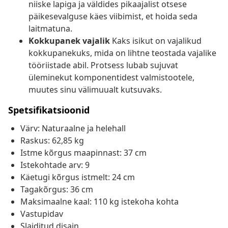
niiske lapiga ja väldides pikaajalist otsese
päikesevalguse käes viibimist, et hoida seda
laitmatuna.
Kokkupanek vajalik
Kaks isikut on vajalikud
kokkupanekuks, mida on lihtne teostada vajalike
tööriistade abil. Protsess lubab sujuvat
üleminekut komponentidest valmistootele,
muutes sinu välimuualt kutsuvaks.
Spetsifikatsioonid
Värv: Naturaalne ja helehall
Raskus: 62,85 kg
Istme kõrgus maapinnast: 37 cm
Istekohtade arv: 9
Käetugi kõrgus istmelt: 24 cm
Tagakõrgus: 36 cm
Maksimaalne kaal: 110 kg istekoha kohta
Vastupidav
Slaiditud disain