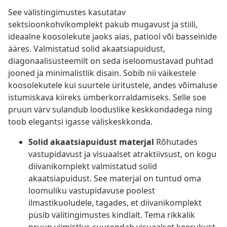
See välistingimustes kasutatav
sektsioonkohvikomplekt pakub mugavust ja stiili,
ideaalne koosolekute jaoks aias, patiool või basseinide
ääres. Valmistatud solid akaatsiapuidust,
diagonaalisüsteemilt on seda iseloomustavad puhtad
jooned ja minimalistlik disain. Sobib nii väikestele
koosolekutele kui suurtele üritustele, andes võimaluse
istumiskava kiireks ümberkorraldamiseks. Selle soe
pruun värv sulandub looduslike keskkondadega ning
toob elegantsi igasse väliskeskkonda.
Solid akaatsiapuidust materjal
Rõhutades
vastupidavust ja visuaalset atraktiivsust, on kogu
diivanikomplekt valmistatud solid
akaatsiapuidust. See materjal on tuntud oma
loomuliku vastupidavuse poolest
ilmastikuoludele, tagades, et diivanikomplekt
püsib välitingimustes kindlalt. Tema rikkalik