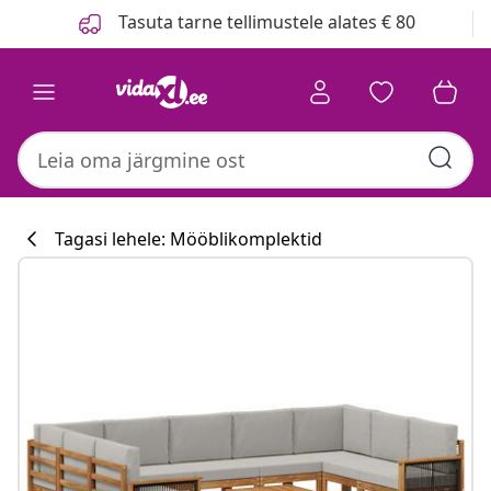
Eelmine
Järgmine
Tasuta tarne tellimustele alates € 80
Tagasi lehele: Mööblikomplektid
Köögikollektsi
#sharemevidaxl