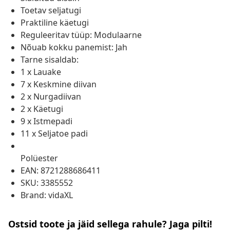
Toetav seljatugi
Praktiline käetugi
Reguleeritav tüüp: Modulaarne
Nõuab kokku panemist: Jah
Tarne sisaldab:
1 x Lauake
7 x Keskmine diivan
2 x Nurgadiivan
2 x Käetugi
9 x Istmepadi
11 x Seljatoe padi
Polüester
EAN: 8721288686411
SKU: 3385552
Brand: vidaXL
Ostsid toote ja jäid sellega rahule? Jaga pilti!