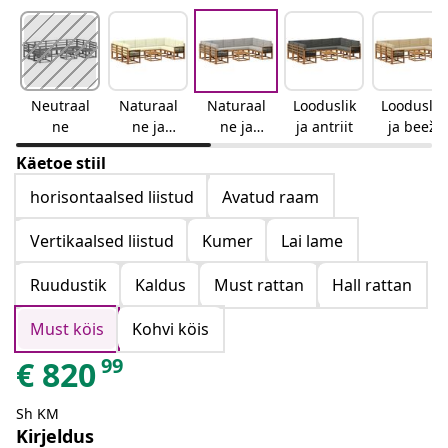
Neutraal
Naturaal
Naturaal
Looduslik
Looduslik
ne
ne ja
ne ja
ja antriit
ja beež
kreemjas
helehall
Käetoe stiil
horisontaalsed liistud
Avatud raam
Vertikaalsed liistud
Kumer
Lai lame
Ruudustik
Kaldus
Must rattan
Hall rattan
Must köis
Kohvi köis
99
€
820
Sh KM
Kirjeldus