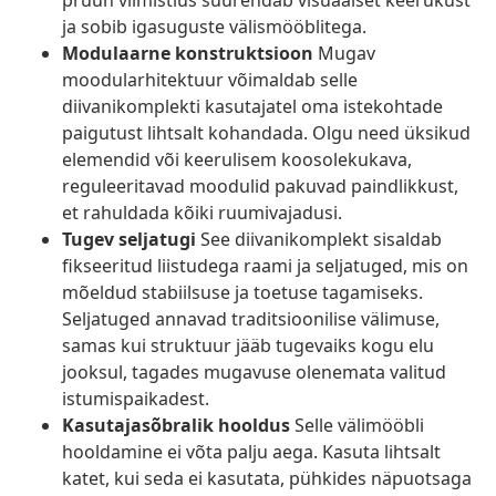
pruun viimistlus suurendab visuaalset keerukust
ja sobib igasuguste välismööblitega.
Modulaarne konstruktsioon
Mugav
moodularhitektuur võimaldab selle
diivanikomplekti kasutajatel oma istekohtade
paigutust lihtsalt kohandada. Olgu need üksikud
elemendid või keerulisem koosolekukava,
reguleeritavad moodulid pakuvad paindlikkust,
et rahuldada kõiki ruumivajadusi.
Tugev seljatugi
See diivanikomplekt sisaldab
fikseeritud liistudega raami ja seljatuged, mis on
mõeldud stabiilsuse ja toetuse tagamiseks.
Seljatuged annavad traditsioonilise välimuse,
samas kui struktuur jääb tugevaiks kogu elu
jooksul, tagades mugavuse olenemata valitud
istumispaikadest.
Kasutajasõbralik hooldus
Selle välimööbli
hooldamine ei võta palju aega. Kasuta lihtsalt
katet, kui seda ei kasutata, pühkides näpuotsaga