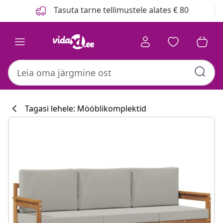
Eelmine
Järgmine
Tasuta tarne tellimustele alates € 80
Tagasi lehele: Mööblikomplektid
Köögikollektsi
#sharemevidaxl