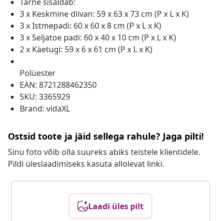
Tarne sisaldab:
3 x Keskmine diivan: 59 x 63 x 73 cm (P x L x K)
3 x Istmepadi: 60 x 60 x 8 cm (P x L x K)
3 x Seljatoe padi: 60 x 40 x 10 cm (P x L x K)
2 x Käetugi: 59 x 6 x 61 cm (P x L x K)
Polüester
EAN: 8721288462350
SKU: 3365929
Brand: vidaXL
Ostsid toote ja jäid sellega rahule? Jaga pilti!
Sinu foto võib olla suureks abiks teistele klientidele.
Pildi üleslaadimiseks kasuta allolevat linki.
Laadi üles pilt