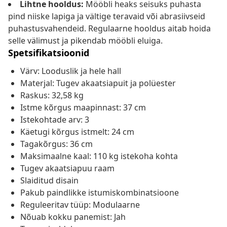
Lihtne hooldus:
Mööbli heaks seisuks puhasta
pind niiske lapiga ja vältige teravaid või abrasiivseid
puhastusvahendeid. Regulaarne hooldus aitab hoida
selle välimust ja pikendab mööbli eluiga.
Spetsifikatsioonid
Värv: Looduslik ja hele hall
Materjal: Tugev akaatsiapuit ja polüester
Raskus: 32,58 kg
Istme kõrgus maapinnast: 37 cm
Istekohtade arv: 3
Käetugi kõrgus istmelt: 24 cm
Tagakõrgus: 36 cm
Maksimaalne kaal: 110 kg istekoha kohta
Tugev akaatsiapuu raam
Slaiditud disain
Pakub paindlikke istumiskombinatsioone
Reguleeritav tüüp: Modulaarne
Nõuab kokku panemist: Jah