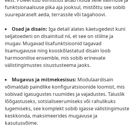
eest. Poleeritud viimistlus aitab hoida selle välimuse ja
funktsionaalsuse pika aja jooksul, mistõttu see sobib
suurepäraselt aeda, terrassile või tagahoovi.
Osad ja disain:
Iga detail alates käetugedest kuni
seljatoedeni on disainitud nii, et see on stiilne ja
mugav. Mugavad lisafunktsioonid tagavad
lisamugavuse ning kooskõlastatud disain loob
harmoonilise ensemble, mis sobib erinevate
välistingimustes sisustusteema jaoks.
Mugavus ja mitmekesisus:
Modulaardisain
võimaldab paindlike konfiguratsioonide loomist, mis
sobivad igasugustes ruumides ja vajadustes. Täiuslik
lõõgastuseks, sotsialiseerumiseks või rahulikuks
lugemiseks, see komplekt sobib igasse välistingimuste
keskkonda, maksimeerides mugavuse ja
kasutusvõime.