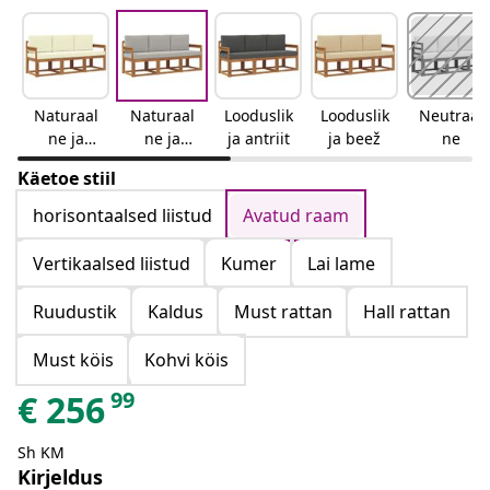
Naturaal
Naturaal
Looduslik
Looduslik
Neutraal
ne ja
ne ja
ja antriit
ja beež
ne
kreemjas
helehall
Käetoe stiil
horisontaalsed liistud
Avatud raam
Vertikaalsed liistud
Kumer
Lai lame
Ruudustik
Kaldus
Must rattan
Hall rattan
Must köis
Kohvi köis
99
€
256
Sh KM
Kirjeldus