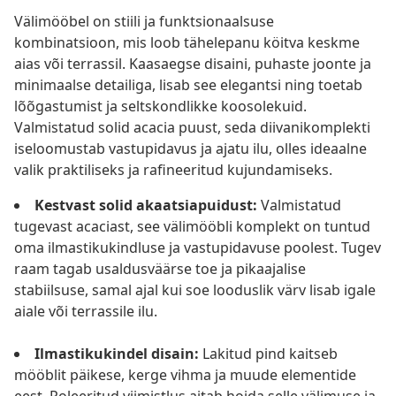
Välimööbel on stiili ja funktsionaalsuse
kombinatsioon, mis loob tähelepanu köitva keskme
aias või terrassil. Kaasaegse disaini, puhaste joonte ja
minimaalse detailiga, lisab see elegantsi ning toetab
lõõgastumist ja seltskondlikke koosolekuid.
Valmistatud solid acacia puust, seda diivanikomplekti
iseloomustab vastupidavus ja ajatu ilu, olles ideaalne
valik praktiliseks ja rafineeritud kujundamiseks.
Kestvast solid akaatsiapuidust:
Valmistatud
tugevast acaciast, see välimööbli komplekt on tuntud
oma ilmastikukindluse ja vastupidavuse poolest. Tugev
raam tagab usaldusväärse toe ja pikaajalise
stabiilsuse, samal ajal kui soe looduslik värv lisab igale
aiale või terrassile ilu.
Ilmastikukindel disain:
Lakitud pind kaitseb
mööblit päikese, kerge vihma ja muude elementide