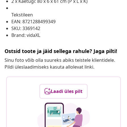
2 x Käetugi: 80 x 6 x 61 cm (P x L x K)
Tekstileen
EAN: 8721288499349
SKU: 3369142
Brand: vidaXL
Ostsid toote ja jäid sellega rahule? Jaga pilti!
Sinu foto võib olla suureks abiks teistele klientidele.
Pildi üleslaadimiseks kasuta allolevat linki.
Laadi üles pilt