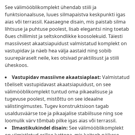
See välimööblikomplekt ühendab stiili ja
funktsionaalsuse, luues silmapaistva keskpunkti igas
aias või terrassil. Kaasaegne disain, mis paistab silma
lihtsuse ja puhtuse poolest, lisab elegantsi ning toetab
õues chillimist ja seltskondlikke koosolekuid. Täiesti
massiivsest akaatsiapuidust valmistatud komplekt on
vastupidav ja näeb hea välja aastaid ning sobib
suurepäraselt neile, kes otsivad praktilisust ja stiili
üheskoos.
Vastupidav massiivne akaatsiaplaat:
Valmistatud
tõeliselt vastupidavast akaatsiapuidust, on see
välimööblikomplekt tuntud oma pikaealisuse ja
tugevuse poolest, mistõttu on see ideaalne
välistingimustes. Tugev konstruktsioon tagab
usaldusväärse toe ja pikaajalise stabiilsuse ning soe
loomulik värv tõmbab pilke igas aias või terrassil.
Ilmastikukindel disain:
See välimööblikomplekt