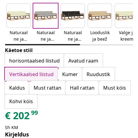
Naturaal
Naturaal
Naturaal
Looduslik
Valge ja
ne ja
ne ja
ne ja
ja beež
kreem
kreemjas
helehall
must
Käetoe stiil
horisontaalsed liistud
Avatud raam
Vertikaalsed liistud
Kumer
Ruudustik
Kaldus
Must rattan
Hall rattan
Must köis
Kohvi köis
99
€
202
Sh KM
Kirjeldus