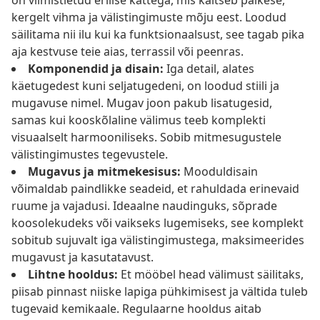
on viimistletud erilise kattega, mis kaitseb päikese,
kergelt vihma ja välistingimuste mõju eest. Loodud
säilitama nii ilu kui ka funktsionaalsust, see tagab pika
aja kestvuse teie aias, terrassil või peenras.
Komponendid ja disain:
Iga detail, alates
käetugedest kuni seljatugedeni, on loodud stiili ja
mugavuse nimel. Mugav joon pakub lisatugesid,
samas kui kooskõlaline välimus teeb komplekti
visuaalselt harmooniliseks. Sobib mitmesugustele
välistingimustes tegevustele.
Mugavus ja mitmekesisus:
Mooduldisain
võimaldab paindlikke seadeid, et rahuldada erinevaid
ruume ja vajadusi. Ideaalne naudinguks, sõprade
koosolekudeks või vaikseks lugemiseks, see komplekt
sobitub sujuvalt iga välistingimustega, maksimeerides
mugavust ja kasutatavust.
Lihtne hooldus:
Et mööbel head välimust säilitaks,
piisab pinnast niiske lapiga pühkimisest ja vältida tuleb
tugevaid kemikaale. Regulaarne hooldus aitab