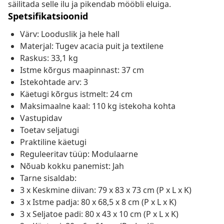
säilitada selle ilu ja pikendab mööbli eluiga.
Spetsifikatsioonid
Värv: Looduslik ja hele hall
Materjal: Tugev acacia puit ja textilene
Raskus: 33,1 kg
Istme kõrgus maapinnast: 37 cm
Istekohtade arv: 3
Käetugi kõrgus istmelt: 24 cm
Maksimaalne kaal: 110 kg istekoha kohta
Vastupidav
Toetav seljatugi
Praktiline käetugi
Reguleeritav tüüp: Modulaarne
Nõuab kokku panemist: Jah
Tarne sisaldab:
3 x Keskmine diivan: 79 x 83 x 73 cm (P x L x K)
3 x Istme padja: 80 x 68,5 x 8 cm (P x L x K)
3 x Seljatoe padi: 80 x 43 x 10 cm (P x L x K)