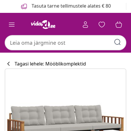
Eelmine
Järgmine
Tasuta tarne tellimustele alates € 80
Tagasi lehele: Mööblikomplektid
Köögikollektsi
#sharemevidaxl