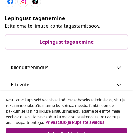
Lepingust taganemine
Esita oma tellimuse kohta tagastamissoov.
Lepingust taganemine
Klienditeenindus
Ettevõte
Kasutame küpsiseid veebisaidi nõuetekohaseks toimimiseks, sisu ja
vidaXL
reklaamide isikupärastamiseks, sotsiaalmeedia funktsioonide
pakkumiseks ning liikluse analüüsimiseks. Jagame teie infot meie
veebisaidi kasutamise kohta ka meie sotsiaalmeedia-, reklaami ja
Vaata rohkem
analüüsipartneritega.
Privaatsus- ja küpsiste avaldus