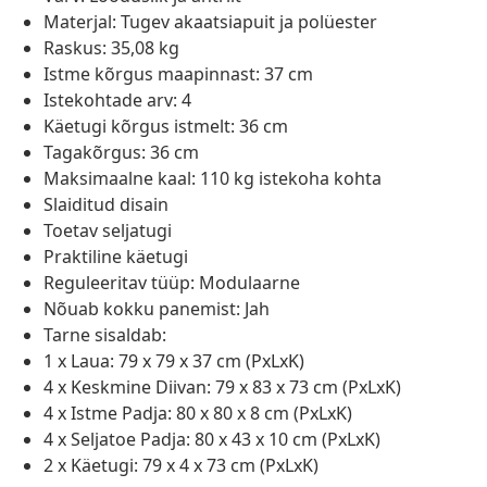
Materjal: Tugev akaatsiapuit ja polüester
Raskus: 35,08 kg
Istme kõrgus maapinnast: 37 cm
Istekohtade arv: 4
Käetugi kõrgus istmelt: 36 cm
Tagakõrgus: 36 cm
Maksimaalne kaal: 110 kg istekoha kohta
Slaiditud disain
Toetav seljatugi
Praktiline käetugi
Reguleeritav tüüp: Modulaarne
Nõuab kokku panemist: Jah
Tarne sisaldab:
1 x Laua: 79 x 79 x 37 cm (PxLxK)
4 x Keskmine Diivan: 79 x 83 x 73 cm (PxLxK)
4 x Istme Padja: 80 x 80 x 8 cm (PxLxK)
4 x Seljatoe Padja: 80 x 43 x 10 cm (PxLxK)
2 x Käetugi: 79 x 4 x 73 cm (PxLxK)