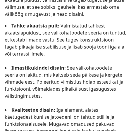
akaatsia puidust valmistamine tagab tugevuse ja ilusa
välimuse, et see sobiks igaühele, kes armastab oma
väliköögis mugavust ja head disaini.
Tahke akaatsia puit:
Valmistatud tahkest
akaatsiapuidust, see välikohatoodete seeria on tuntud,
et kestab ilmade vastu. See tugev konstruktsioon
tagab pikaajalise stabiilsuse ja lisab sooja tooni iga aia
või terrassi ilmele.
Ilmastikukindel disain:
See välikohatoodete
seeria on lakitud, mis kaitseb seda päikese ja kergete
vihmade eest. Poleeritud viimistlus hoiab esteetikat ja
funktsiooni, võimaldades pikaikäisust igasugustes
välistingimustes.
Kvaliteetne disain:
Iga element, alates
käetugedest kuni seljatoedeni, on tehtud stiilile ja
funktsionaalsusele. Mugavad omadused pakuvad