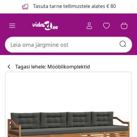
Eelmine
Järgmine
Tasuta tarne tellimustele alates € 80
Tagasi lehele: Mööblikomplektid
Köögikollektsi
#sharemevidaxl