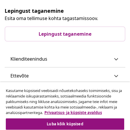
Lepingust taganemine
Esita oma tellimuse kohta tagastamissoov.
Lepingust taganemine
Klienditeenindus
Ettevõte
Kasutame küpsiseid veebisaidi nõuetekohaseks toimimiseks, sisu ja
vidaXL
reklaamide isikupärastamiseks, sotsiaalmeedia funktsioonide
pakkumiseks ning liikluse analüüsimiseks. Jagame teie infot meie
veebisaidi kasutamise kohta ka meie sotsiaalmeedia-, reklaami ja
Vaata rohkem
analüüsipartneritega.
Privaatsus- ja küpsiste avaldus
Luba kõik küpsised