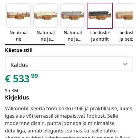
Neutraal
Naturaal
Naturaal
Looduslik
Looduslik
ne
ne ja
ne ja
ja antriit
ja beež
kreemjas
helehall
Käetoe stiil
Kaldus
99
€
533
Sh KM
Kirjeldus
Välimööbli seeria toob kokku stiili ja praktilisuse, luues
igas aias või terrassil silmapaistvat fookust. Selle
modernne disain, puhta joonega ja minimaalse
detailiga, annab elegantsi, samas kui selle tahke