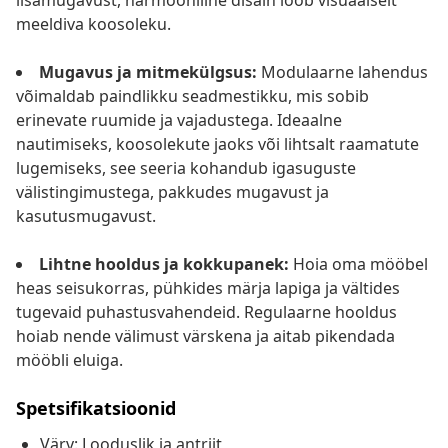
lisamugavust, harmooniline disain loob visuaalselt
meeldiva koosoleku.
Mugavus ja mitmekülgsus:
Modulaarne lahendus
võimaldab paindlikku seadmestikku, mis sobib
erinevate ruumide ja vajadustega. Ideaalne
nautimiseks, koosolekute jaoks või lihtsalt raamatute
lugemiseks, see seeria kohandub igasuguste
välistingimustega, pakkudes mugavust ja
kasutusmugavust.
Lihtne hooldus ja kokkupanek:
Hoia oma mööbel
heas seisukorras, pühkides märja lapiga ja vältides
tugevaid puhastusvahendeid. Regulaarne hooldus
hoiab nende välimust värskena ja aitab pikendada
mööbli eluiga.
Spetsifikatsioonid
Värv: Looduslik ja antriit