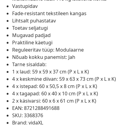
Vastupidav
Fade-resistant tekstileen kangas
Lihtsalt puhastatav
Toetav seljatugi
Mugavad padjad
Praktiline käetugi
Reguleeritav tüüp: Modulaarne
Nõuab kokku panemist: Jah
Tarne sisaldab:
1 x laud: 59 x 59 x 37 cm (P x L x K)
4 x keskmine diivan: 59 x 63 x 73 cm (P x L x K)
4 x istepad: 60 x 50,5 x 8 cm (P x L x K)
4 x tagapad: 60 x 40 x 10 cm (P x L x K)
2 x käsivarsi: 60 x 6 x 61 cm (P x L x K)
EAN: 8721288491688
SKU: 3368376
Brand: vidaXL