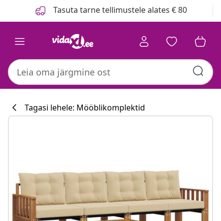
Eelmine
Järgmine
Tasuta tarne tellimustele alates € 80
Tagasi lehele: Mööblikomplektid
Köögikollektsi
#sharemevidaxl