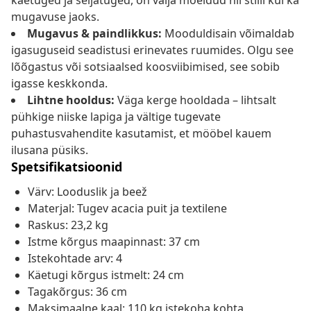
käetuged ja seljatuged, on välja mõeldud nii stiili kui ka
mugavuse jaoks.
Mugavus & paindlikkus:
Mooduldisain võimaldab
igasuguseid seadistusi erinevates ruumides. Olgu see
lõõgastus või sotsiaalsed koosviibimised, see sobib
igasse keskkonda.
Lihtne hooldus:
Väga kerge hooldada – lihtsalt
pühkige niiske lapiga ja vältige tugevate
puhastusvahendite kasutamist, et mööbel kauem
ilusana püsiks.
Spetsifikatsioonid
Värv: Looduslik ja beež
Materjal: Tugev acacia puit ja textilene
Raskus: 23,2 kg
Istme kõrgus maapinnast: 37 cm
Istekohtade arv: 4
Käetugi kõrgus istmelt: 24 cm
Tagakõrgus: 36 cm
Maksimaalne kaal: 110 kg istekoha kohta