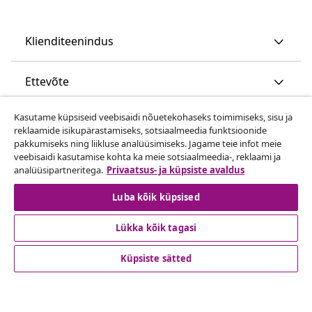
Klienditeenindus
Ettevõte
Kasutame küpsiseid veebisaidi nõuetekohaseks toimimiseks, sisu ja
vidaXL
reklaamide isikupärastamiseks, sotsiaalmeedia funktsioonide
pakkumiseks ning liikluse analüüsimiseks. Jagame teie infot meie
veebisaidi kasutamise kohta ka meie sotsiaalmeedia-, reklaami ja
Vaata rohkem
analüüsipartneritega.
Privaatsus- ja küpsiste avaldus
Luba kõik küpsised
Lükka kõik tagasi
Küpsiste sätted
© 2008-2026 vidaXL www.vidaxl.ee on vidaXL Marketplace
Europe B.V. veebileht