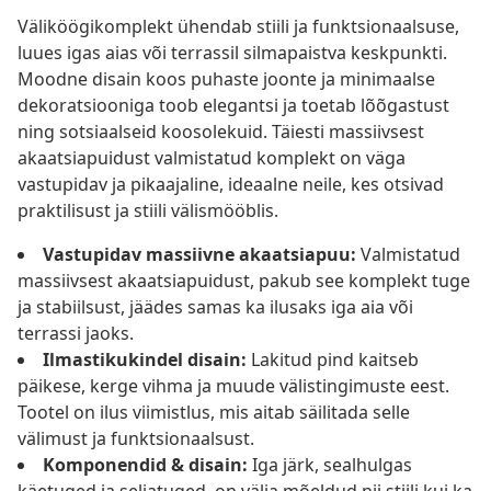
Väliköögikomplekt ühendab stiili ja funktsionaalsuse,
luues igas aias või terrassil silmapaistva keskpunkti.
Moodne disain koos puhaste joonte ja minimaalse
dekoratsiooniga toob elegantsi ja toetab lõõgastust
ning sotsiaalseid koosolekuid. Täiesti massiivsest
akaatsiapuidust valmistatud komplekt on väga
vastupidav ja pikaajaline, ideaalne neile, kes otsivad
praktilisust ja stiili välismööblis.
Vastupidav massiivne akaatsiapuu:
Valmistatud
massiivsest akaatsiapuidust, pakub see komplekt tuge
ja stabiilsust, jäädes samas ka ilusaks iga aia või
terrassi jaoks.
Ilmastikukindel disain:
Lakitud pind kaitseb
päikese, kerge vihma ja muude välistingimuste eest.
Tootel on ilus viimistlus, mis aitab säilitada selle
välimust ja funktsionaalsust.
Komponendid & disain:
Iga järk, sealhulgas