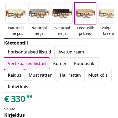
Naturaal
Naturaal
Naturaal
Looduslik
Valge ja
ne ja
ne ja
ne ja
ja beež
kreem
kreemjas
helehall
must
Käetoe stiil
horisontaalsed liistud
Avatud raam
Vertikaalsed liistud
Kumer
Ruudustik
Kaldus
Must rattan
Hall rattan
Must köis
Kohvi köis
99
€
330
Sh KM
Kirjeldus