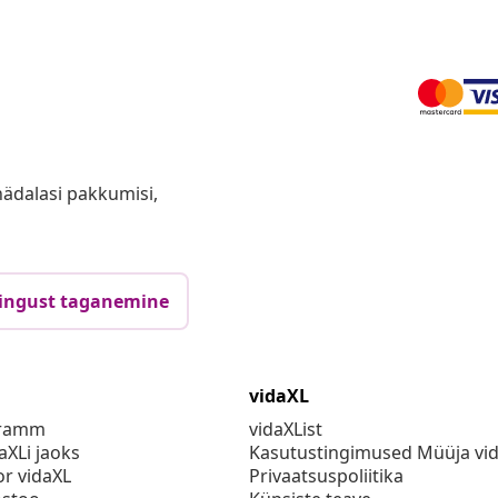
anädalasi pakkumisi,
ingust taganemine
vidaXL
gramm
vidaXList
aXLi jaoks
Kasutustingimused Müüja vi
or vidaXL
Privaatsuspoliitika