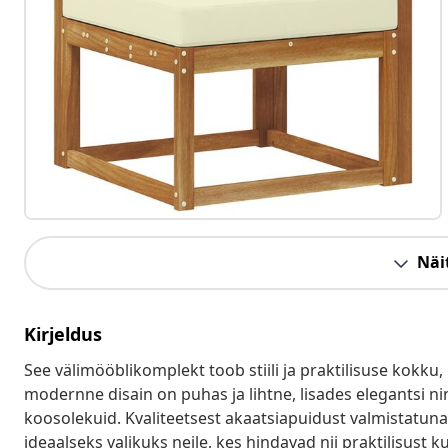
Näit
Kirjeldus
See välimööblikomplekt toob stiili ja praktilisuse kokku, 
modernne disain on puhas ja lihtne, lisades elegantsi n
koosolekuid. Kvaliteetsest akaatsiapuidust valmistatuna 
ideaalseks valikuks neile, kes hindavad nii praktilisust kui