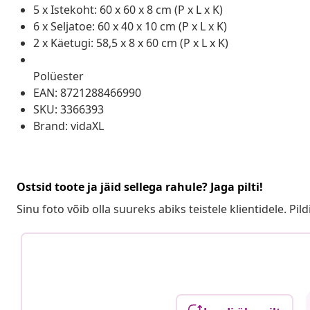
5 x Istekoht: 60 x 60 x 8 cm (P x L x K)
6 x Seljatoe: 60 x 40 x 10 cm (P x L x K)
2 x Käetugi: 58,5 x 8 x 60 cm (P x L x K)
Polüester
EAN: 8721288466990
SKU: 3366393
Brand: vidaXL
Ostsid toote ja jäid sellega rahule? Jaga pilti!
Sinu foto võib olla suureks abiks teistele klientidele. Pild