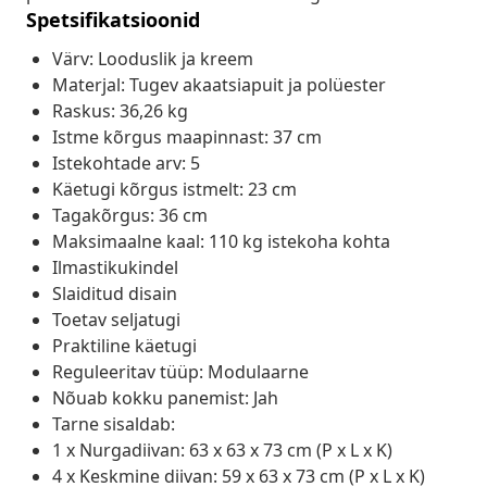
Spetsifikatsioonid
Värv: Looduslik ja kreem
Materjal: Tugev akaatsiapuit ja polüester
Raskus: 36,26 kg
Istme kõrgus maapinnast: 37 cm
Istekohtade arv: 5
Käetugi kõrgus istmelt: 23 cm
Tagakõrgus: 36 cm
Maksimaalne kaal: 110 kg istekoha kohta
Ilmastikukindel
Slaiditud disain
Toetav seljatugi
Praktiline käetugi
Reguleeritav tüüp: Modulaarne
Nõuab kokku panemist: Jah
Tarne sisaldab:
1 x Nurgadiivan: 63 x 63 x 73 cm (P x L x K)
4 x Keskmine diivan: 59 x 63 x 73 cm (P x L x K)