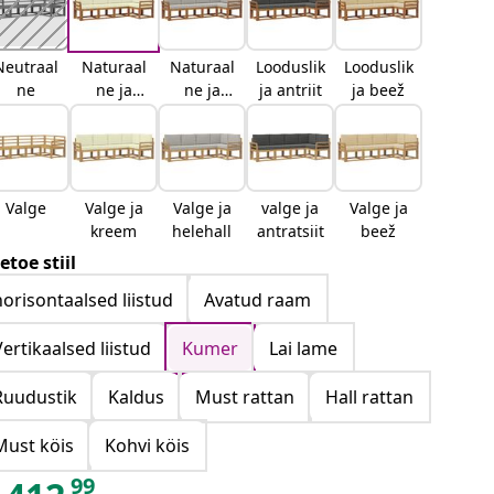
Neutraal
Naturaal
Naturaal
Looduslik
Looduslik
ne
ne ja
ne ja
ja antriit
ja beež
kreemjas
helehall
Valge
Valge ja
Valge ja
valge ja
Valge ja
kreem
helehall
antratsiit
beež
etoe stiil
horisontaalsed liistud
Avatud raam
Vertikaalsed liistud
Kumer
Lai lame
Ruudustik
Kaldus
Must rattan
Hall rattan
Must köis
Kohvi köis
99