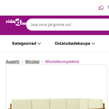
Eelmine
Järgmine
T
Kategooriad
Ostatubadekaupa
Avaleht
Mööbel
Mööblikomplektid