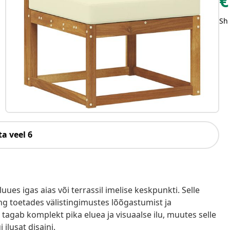
€
Sh
a veel 6
luues igas aias või terrassil imelise keskpunkti. Selle
ing toetades välistingimustes lõõgastumist ja
tagab komplekt pika eluea ja visuaalse ilu, muutes selle
 ilusat disaini.