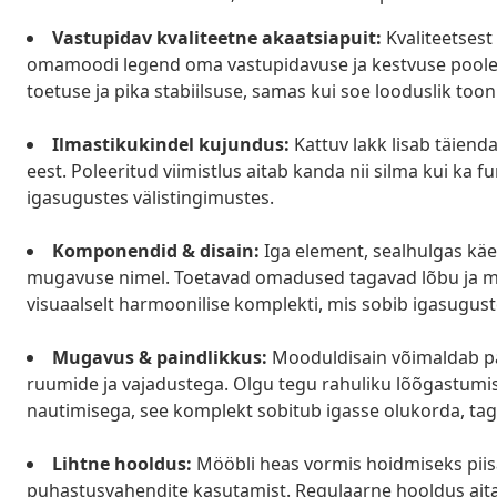
Vastupidav kvaliteetne akaatsiapuit:
Kvaliteetsest
omamoodi legend oma vastupidavuse ja kestvuse poolest
toetuse ja pika stabiilsuse, samas kui soe looduslik toon 
Ilmastikukindel kujundus:
Kattuv lakk lisab täiend
eest. Poleeritud viimistlus aitab kanda nii silma kui ka
igasugustes välistingimustes.
Komponendid & disain:
Iga element, sealhulgas käet
mugavuse nimel. Toetavad omadused tagavad lõbu ja m
visuaalselt harmoonilise komplekti, mis sobib igasugust
Mugavus & paindlikkus:
Mooduldisain võimaldab pai
ruumide ja vajadustega. Olgu tegu rahuliku lõõgastumise
nautimisega, see komplekt sobitub igasse olukorda, t
Lihtne hooldus:
Mööbli heas vormis hoidmiseks piisa
puhastusvahendite kasutamist. Regulaarne hooldus aitab