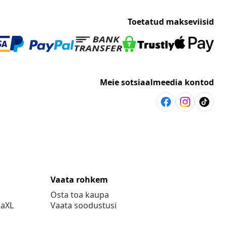
Toetatud makseviisid
Meie sotsiaalmeedia kontod
Vaata rohkem
Osta toa kaupa
daXL
Vaata soodustusi