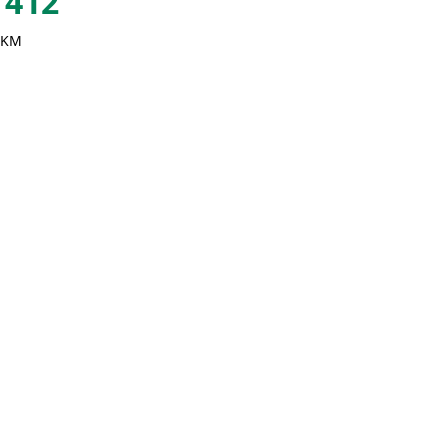
412
 KM