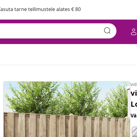
asuta tarne tellimustele alates € 80
vi
v
L
Vä