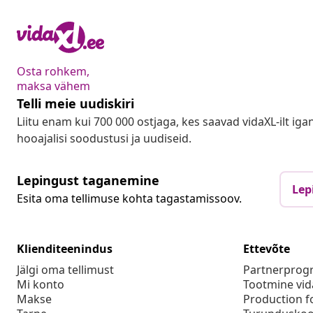
Osta rohkem,
maksa vähem
Telli meie uudiskiri
Liitu enam kui 700 000 ostjaga, kes saavad vidaXL-ilt ig
hooajalisi soodustusi ja uudiseid.
Lepingust taganemine
Lep
Esita oma tellimuse kohta tagastamissoov.
Klienditeenindus
Ettevõte
Jälgi oma tellimust
Partnerpro
Mi konto
Tootmine vid
Makse
Production f