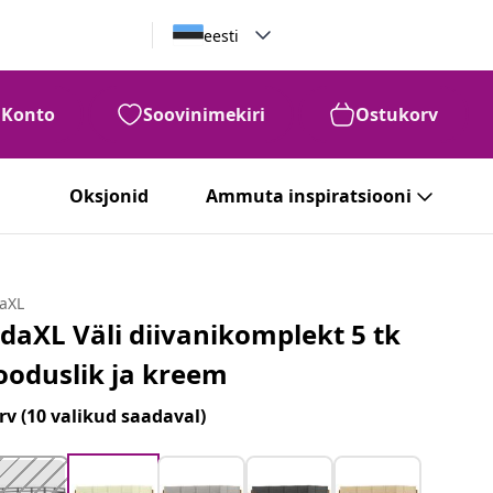
eesti
Konto
Soovinimekiri
Ostukorv
Oksjonid
Ammuta inspiratsiooni
daXL
idaXL Väli diivanikomplekt 5 tk
ooduslik ja kreem
rv
(10 valikud saadaval)