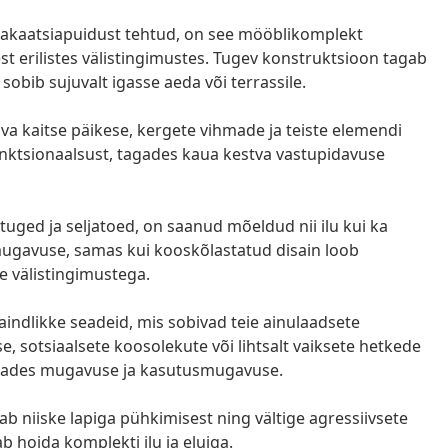
 akaatsiapuidust tehtud, on see mööblikomplekt
 erilistes välistingimustes. Tugev konstruktsioon tagab
sobib sujuvalt igasse aeda või terrassile.
ava kaitse päikese, kergete vihmade ja teiste elemendi
 funktsionaalsust, tagades kaua kestva vastupidavuse
uged ja seljatoed, on saanud mõeldud nii ilu kui ka
ugavuse, samas kui kooskõlastatud disain loob
e välistingimustega.
ndlikke seadeid, mis sobivad teie ainulaadsete
, sotsiaalsete koosolekute või lihtsalt vaiksete hetkede
agades mugavuse ja kasutusmugavuse.
b niiske lapiga pühkimisest ning vältige agressiivsete
 hoida komplekti ilu ja eluiga.