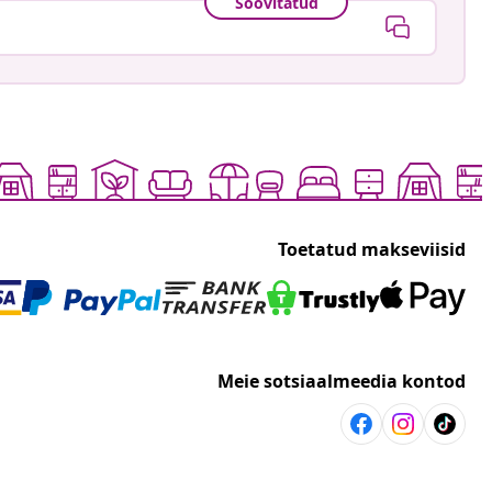
Soovitatud
Toetatud makseviisid
Meie sotsiaalmeedia kontod