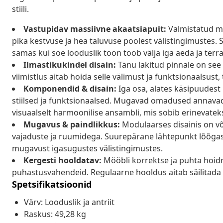
stiili.
Vastupidav massiivne akaatsiapuit:
Valmistatud ma
pika kestvuse ja hea taluvuse poolest välistingimustes. S
samas kui soe looduslik toon toob välja iga aeda ja terra
Ilmastikukindel disain:
Tänu lakitud pinnale on see
viimistlus aitab hoida selle välimust ja funktsionaalsust,
Komponendid & disain:
Iga osa, alates käsipuudest k
stiilsed ja funktsionaalsed. Mugavad omadused annavad
visuaalselt harmoonilise ansambli, mis sobib erinevateks
Mugavus & paindlikkus:
Modulaarses disainis on võ
vajaduste ja ruumidega. Suurepärane lähtepunkt lõõga
mugavust igasugustes välistingimustes.
Kergesti hooldatav:
Mööbli korrektse ja puhta hoidm
puhastusvahendeid. Regulaarne hooldus aitab säilitada m
Spetsifikatsioonid
Värv: Looduslik ja antriit
Raskus: 49,28 kg