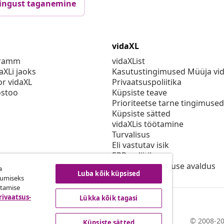
ingust taganemine
vidaXL
gramm
vidaXList
aXLi jaoks
Kasutustingimused Müüja vi
or vidaXL
Privaatsuspoliitika
stoo
Küpsiste teave
Prioriteetse tarne tingimused
Küpsiste sätted
vidaXLis töötamine
Turvalisus
Eli vastutav isik
EPR poliitika
Juurdepääsetavuse avaldus
a
Luba kõik küpsised
kumiseks
utamise
rivaatsus-
Lükka kõik tagasi
© 2008-20
Küpsiste sätted