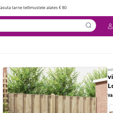
asuta tarne tellimustele alates € 80
vi
v
L
Vä