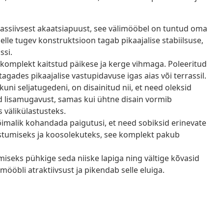
ssiivsest akaatsiapuust, see välimööbel on tuntud oma
elle tugev konstruktsioon tagab pikaajalise stabiilsuse,
ssi.
 komplekt kaitstud päikese ja kerge vihmaga. Poleeritud
 tagades pikaajalise vastupidavuse igas aias või terrassil.
uni seljatugedeni, on disainitud nii, et need oleksid
 lisamugavust, samas kui ühtne disain vormib
 välikülastusteks.
imalik kohandada paigutusi, et need sobiksid erinevate
stumiseks ja koosolekuteks, see komplekt pakub
iseks pühkige seda niiske lapiga ning vältige kõvasid
ööbli atraktiivsust ja pikendab selle eluiga.