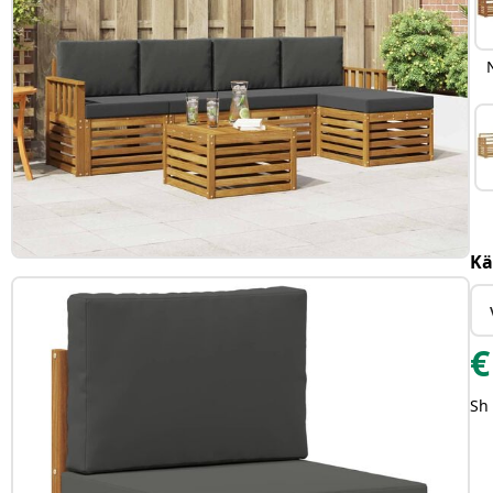
Kä
€
Sh