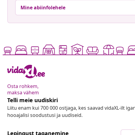
Mine abiinfolehele
Osta rohkem,
maksa vähem
Telli meie uudiskiri
Liitu enam kui 700 000 ostjaga, kes saavad vidaXL-ilt ig
hooajalisi soodustusi ja uudiseid.
Lepingust taganemine