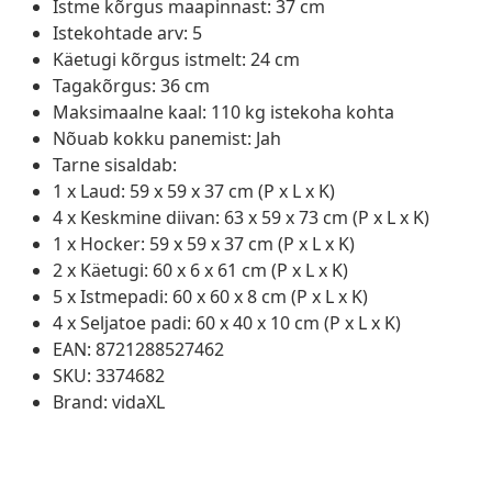
Istme kõrgus maapinnast: 37 cm
Istekohtade arv: 5
Käetugi kõrgus istmelt: 24 cm
Tagakõrgus: 36 cm
Maksimaalne kaal: 110 kg istekoha kohta
Nõuab kokku panemist: Jah
Tarne sisaldab:
1 x Laud: 59 x 59 x 37 cm (P x L x K)
4 x Keskmine diivan: 63 x 59 x 73 cm (P x L x K)
1 x Hocker: 59 x 59 x 37 cm (P x L x K)
2 x Käetugi: 60 x 6 x 61 cm (P x L x K)
5 x Istmepadi: 60 x 60 x 8 cm (P x L x K)
4 x Seljatoe padi: 60 x 40 x 10 cm (P x L x K)
EAN: 8721288527462
SKU: 3374682
Brand: vidaXL