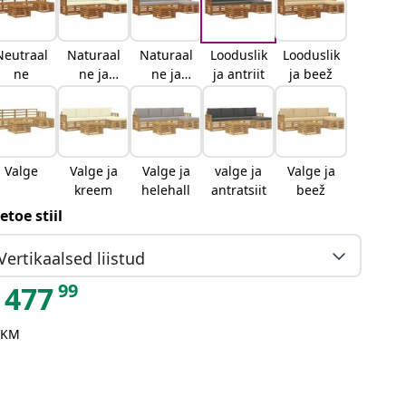
Neutraal
Naturaal
Naturaal
Looduslik
Looduslik
ne
ne ja
ne ja
ja antriit
ja beež
kreemjas
helehall
Valge
Valge ja
Valge ja
valge ja
Valge ja
kreem
helehall
antratsiit
beež
etoe stiil
Vertikaalsed liistud
99
477
 KM