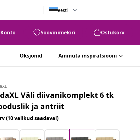
eesti
Konto
Soovinimekiri
Ostukorv
Oksjonid
Ammuta inspiratsiooni
daXL
idaXL Väli diivanikomplekt 6 tk
ooduslik ja antriit
rv
(10 valikud saadaval)