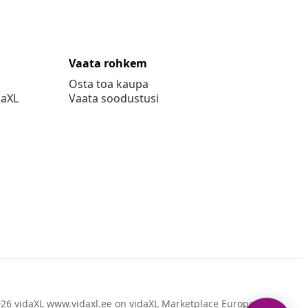
Vaata rohkem
Osta toa kaupa
daXL
Vaata soodustusi
26 vidaXL www.vidaxl.ee on vidaXL Marketplace Europe B.V.