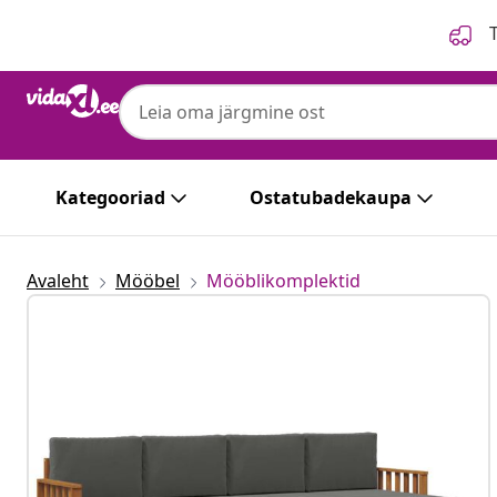
Eelmine
Järgmine
T
Kategooriad
Ostatubadekaupa
Avaleht
Mööbel
Mööblikomplektid