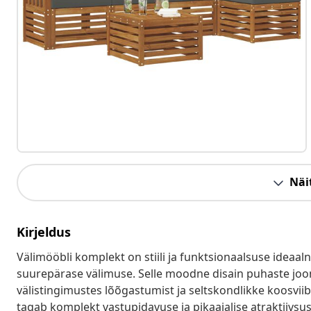
Näit
Kirjeldus
Välimööbli komplekt on stiili ja funktsionaalsuse ideaal
suurepärase välimuse. Selle moodne disain puhaste joont
välistingimustes lõõgastumist ja seltskondlikke koosviib
tagab komplekt vastupidavuse ja pikaajalise atraktiivsuse,