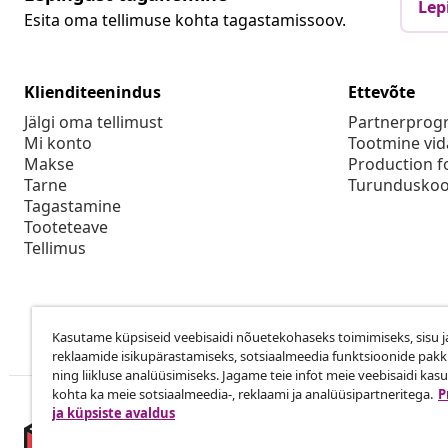
Lep
Esita oma tellimuse kohta tagastamissoov.
Klienditeenindus
Ettevõte
Jälgi oma tellimust
Partnerpro
Mi konto
Tootmine vid
Makse
Production f
Tarne
Turunduskoo
Tagastamine
Tooteteave
Tellimus
Kasutame küpsiseid veebisaidi nõuetekohaseks toimimiseks, sisu j
reklaamide isikupärastamiseks, sotsiaalmeedia funktsioonide pak
ning liikluse analüüsimiseks. Jagame teie infot meie veebisaidi kas
kohta ka meie sotsiaalmeedia-, reklaami ja analüüsipartneritega.
P
ja küpsiste avaldus