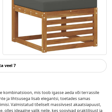
a veel 7
ne kombinatsioon, mis toob igasse aeda või terrassile
e ja lihtsusega lisab elegantsi, toetades samas
imisi. Valmistatud tõeliselt massiivsest akaatsiapuust,
 olles ideaalne valik neile, kes soovivad praktilisust ja