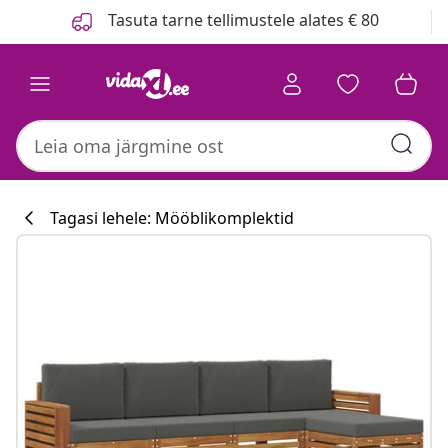
Eelmine
Järgmine
Tasuta tarne tellimustele alates € 80
Tagasi lehele: Mööblikomplektid
Köögikollektsi
#sharemevidaxl