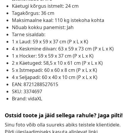
Käetugi kõrgus istmelt: 24 cm
Tagakõrgus: 36 cm
Maksimaalne kaal: 110 kg istekoha kohta
Nõuab kokku panemist: Jah
Tarne sisaldab:
1 x Laud: 59 x 59 x 37 cm (P x L x K)
4 x Keskmine diivan: 63 x 59 x 73 cm (P x L x K)
1 x Hocker: 59 x 59 x 37 cm (P x L x K)
2 x Käetuged: 58,5 x 10 x 61 cm (P x L x K)
5 x Istmepadi: 60 x 60 x 8 cm (P x L x K)
4 x Seljapadi: 60 x 40 x 10 cm (P x L x K)
EAN: 8721288527615
SKU: 3374697
Brand: vidaXL
Ostsid toote ja jäid sellega rahule? Jaga pilti!
Sinu foto võib olla suureks abiks teistele klientidele.
Pildi üleslaadimiseks kasuta allolevat linki.