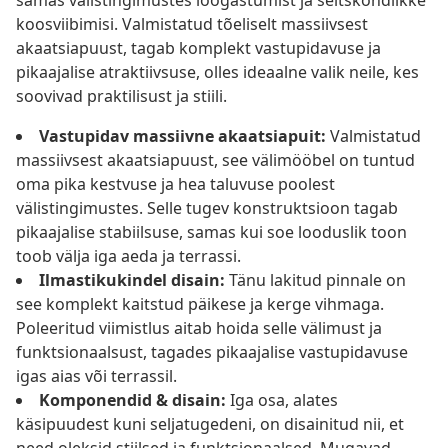
samas välistingimustes lõõgastumist ja seltskondlikke
koosviibimisi. Valmistatud tõeliselt massiivsest
akaatsiapuust, tagab komplekt vastupidavuse ja
pikaajalise atraktiivsuse, olles ideaalne valik neile, kes
soovivad praktilisust ja stiili.
Vastupidav massiivne akaatsiapuit:
Valmistatud
massiivsest akaatsiapuust, see välimööbel on tuntud
oma pika kestvuse ja hea taluvuse poolest
välistingimustes. Selle tugev konstruktsioon tagab
pikaajalise stabiilsuse, samas kui soe looduslik toon
toob välja iga aeda ja terrassi.
Ilmastikukindel disain:
Tänu lakitud pinnale on
see komplekt kaitstud päikese ja kerge vihmaga.
Poleeritud viimistlus aitab hoida selle välimust ja
funktsionaalsust, tagades pikaajalise vastupidavuse
igas aias või terrassil.
Komponendid & disain:
Iga osa, alates
käsipuudest kuni seljatugedeni, on disainitud nii, et