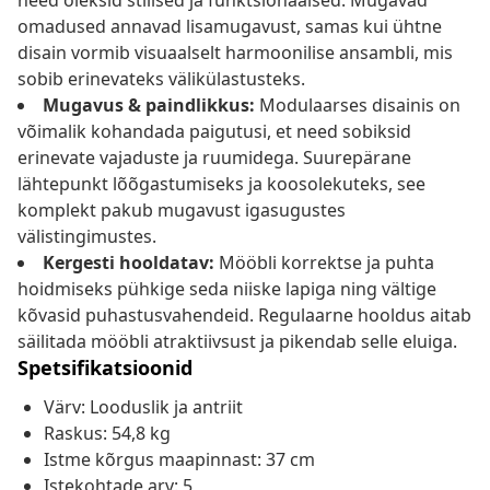
need oleksid stiilsed ja funktsionaalsed. Mugavad
omadused annavad lisamugavust, samas kui ühtne
disain vormib visuaalselt harmoonilise ansambli, mis
sobib erinevateks välikülastusteks.
Mugavus & paindlikkus:
Modulaarses disainis on
võimalik kohandada paigutusi, et need sobiksid
erinevate vajaduste ja ruumidega. Suurepärane
lähtepunkt lõõgastumiseks ja koosolekuteks, see
komplekt pakub mugavust igasugustes
välistingimustes.
Kergesti hooldatav:
Mööbli korrektse ja puhta
hoidmiseks pühkige seda niiske lapiga ning vältige
kõvasid puhastusvahendeid. Regulaarne hooldus aitab
säilitada mööbli atraktiivsust ja pikendab selle eluiga.
Spetsifikatsioonid
Värv: Looduslik ja antriit
Raskus: 54,8 kg
Istme kõrgus maapinnast: 37 cm
Istekohtade arv: 5