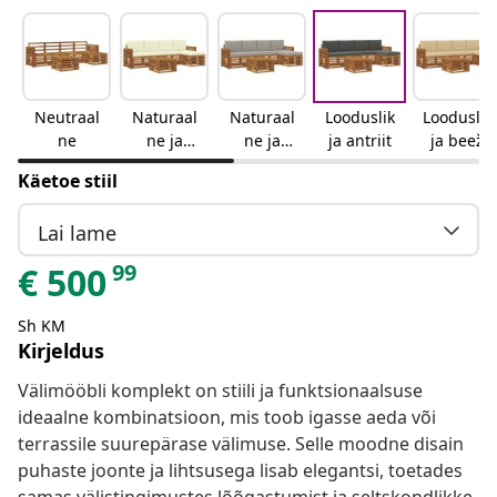
Neutraal
Naturaal
Naturaal
Looduslik
Looduslik
ne
ne ja
ne ja
ja antriit
ja beež
kreemjas
helehall
Käetoe stiil
Lai lame
99
€
500
Sh KM
Kirjeldus
Välimööbli komplekt on stiili ja funktsionaalsuse
ideaalne kombinatsioon, mis toob igasse aeda või
terrassile suurepärase välimuse. Selle moodne disain
puhaste joonte ja lihtsusega lisab elegantsi, toetades