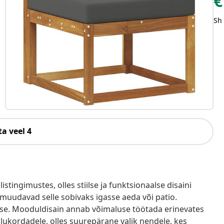
€
Sh
a veel 4
tingimustes, olles stiilse ja funktsionaalse disaini
 muudavad selle sobivaks igasse aeda või patio.
use. Mooduldisain annab võimaluse töötada erinevates
 olukordadele, olles suurepärane valik nendele, kes