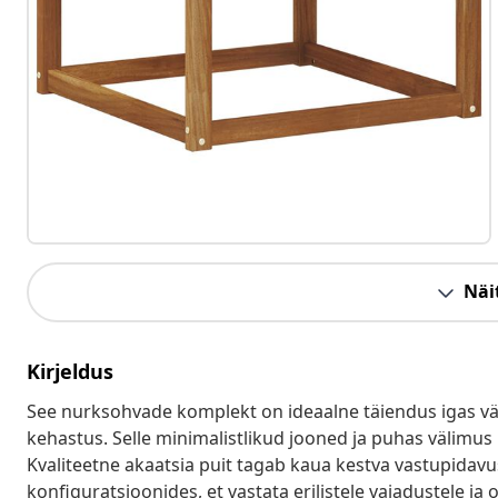
Näit
Kirjeldus
See nurksohvade komplekt on ideaalne täiendus igas välis
kehastus. Selle minimalistlikud jooned ja puhas välimus
Kvaliteetne akaatsia puit tagab kaua kestva vastupidav
konfiguratsioonides, et vastata erilistele vajadustele ja