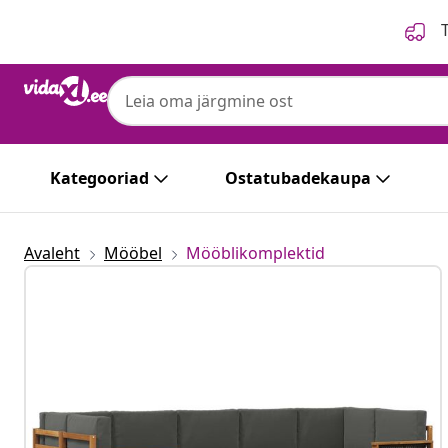
Eelmine
Järgmine
T
Kategooriad
Ostatubadekaupa
Avaleht
Mööbel
Mööblikomplektid