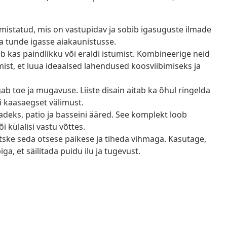
lmistatud, mis on vastupidav ja sobib igasuguste ilmade
va tunde igasse aiakaunistusse.
 kas paindlikku või eraldi istumist. Kombineerige neid
umist, et luua ideaalsed lahendused koosviibimiseks ja
ab toe ja mugavuse. Liiste disain aitab ka õhul ringelda
 kaasaegset välimust.
adeks, patio ja basseini ääred. See komplekt loob
i külalisi vastu võttes.
tske seda otsese päikese ja tiheda vihmaga. Kasutage,
ga, et säilitada puidu ilu ja tugevust.