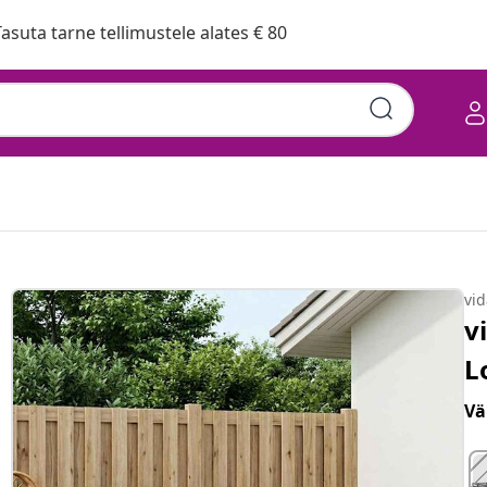
asuta tarne tellimustele alates € 80
vi
v
L
Vä