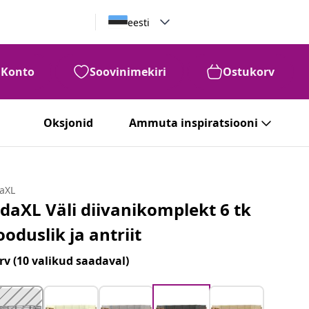
eesti
Konto
Soovinimekiri
Ostukorv
Oksjonid
Ammuta inspiratsiooni
daXL
idaXL Väli diivanikomplekt 6 tk
ooduslik ja antriit
rv
(10 valikud saadaval)