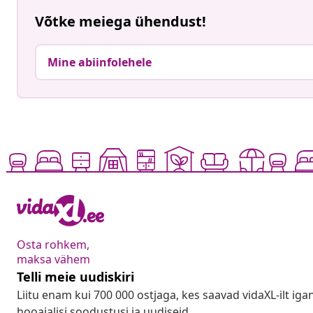
Võtke meiega ühendust!
Mine abiinfolehele
Osta rohkem,
maksa vähem
Telli meie uudiskiri
Liitu enam kui 700 000 ostjaga, kes saavad vidaXL-ilt ig
hooajalisi soodustusi ja uudiseid.