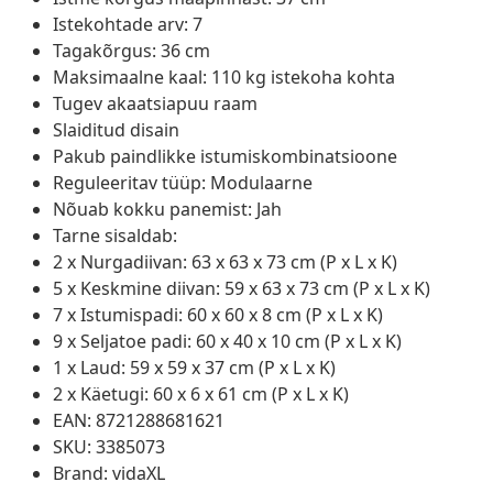
Istekohtade arv: 7
Tagakõrgus: 36 cm
Maksimaalne kaal: 110 kg istekoha kohta
Tugev akaatsiapuu raam
Slaiditud disain
Pakub paindlikke istumiskombinatsioone
Reguleeritav tüüp: Modulaarne
Nõuab kokku panemist: Jah
Tarne sisaldab:
2 x Nurgadiivan: 63 x 63 x 73 cm (P x L x K)
5 x Keskmine diivan: 59 x 63 x 73 cm (P x L x K)
7 x Istumispadi: 60 x 60 x 8 cm (P x L x K)
9 x Seljatoe padi: 60 x 40 x 10 cm (P x L x K)
1 x Laud: 59 x 59 x 37 cm (P x L x K)
2 x Käetugi: 60 x 6 x 61 cm (P x L x K)
EAN: 8721288681621
SKU: 3385073
Brand: vidaXL