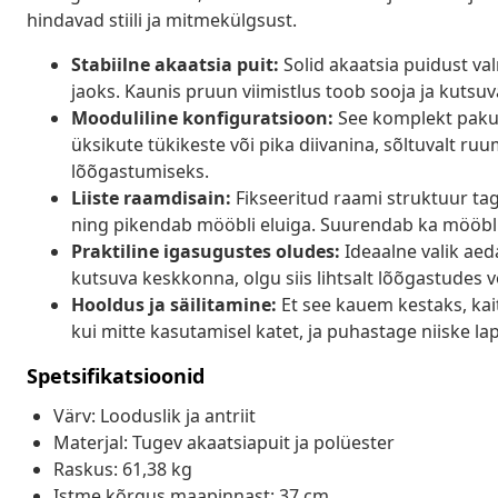
hindavad stiili ja mitmekülgsust.
Stabiilne akaatsia puit:
Solid akaatsia puidust va
jaoks. Kaunis pruun viimistlus toob sooja ja kutsu
Mooduliline konfiguratsioon:
See komplekt pakub
üksikute tükikeste või pika diivanina, sõltuvalt ru
lõõgastumiseks.
Liiste raamdisain:
Fikseeritud raami struktuur tag
ning pikendab mööbli eluiga. Suurendab ka mööbli
Praktiline igasugustes oludes:
Ideaalne valik aed
kutsuva keskkonna, olgu siis lihtsalt lõõgastudes võ
Hooldus ja säilitamine:
Et see kauem kestaks, kai
kui mitte kasutamisel katet, ja puhastage niiske lapi
Spetsifikatsioonid
Värv: Looduslik ja antriit
Materjal: Tugev akaatsiapuit ja polüester
Raskus: 61,38 kg
Istme kõrgus maapinnast: 37 cm