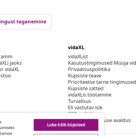
ingust taganemine
vidaXL
gramm
vidaXList
aXLi jaoks
Kasutustingimused Müüja vi
or vidaXL
Privaatsuspoliitika
stoo
Küpsiste teave
Prioriteetse tarne tingimused
Küpsiste sätted
vidaXLis töötamine
Turvalisus
Eli vastutav isik
EPR poliitika
Juurdepääsetavuse avaldus
a
Luba kõik küpsised
kumiseks
utamise