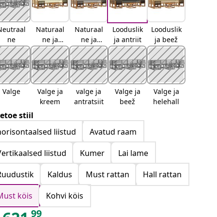
Neutraal
Naturaal
Naturaal
Looduslik
Looduslik
ne
ne ja
ne ja
ja antriit
ja beež
kreemjas
helehall
Valge
Valge ja
valge ja
Valge ja
Valge ja
kreem
antratsiit
beež
helehall
etoe stiil
horisontaalsed liistud
Avatud raam
Vertikaalsed liistud
Kumer
Lai lame
Ruudustik
Kaldus
Must rattan
Hall rattan
Must köis
Kohvi köis
99