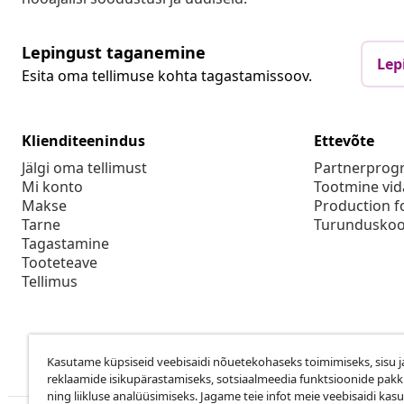
Lepingust taganemine
Lep
Esita oma tellimuse kohta tagastamissoov.
Klienditeenindus
Ettevõte
Jälgi oma tellimust
Partnerpro
Mi konto
Tootmine vid
Makse
Production f
Tarne
Turunduskoo
Tagastamine
Tooteteave
Tellimus
Kasutame küpsiseid veebisaidi nõuetekohaseks toimimiseks, sisu j
reklaamide isikupärastamiseks, sotsiaalmeedia funktsioonide pak
ning liikluse analüüsimiseks. Jagame teie infot meie veebisaidi kas