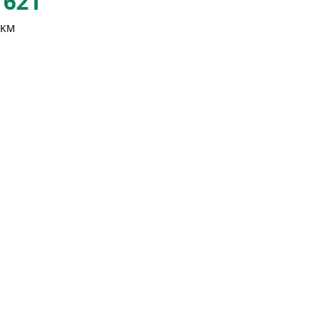
621
 KM