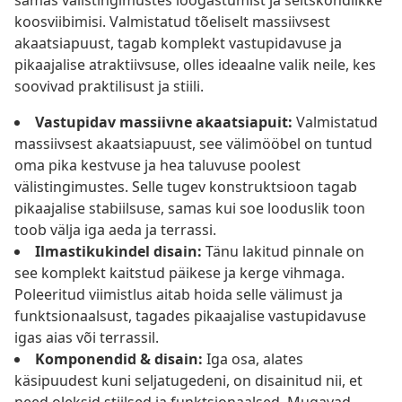
samas välistingimustes lõõgastumist ja seltskondlikke
koosviibimisi. Valmistatud tõeliselt massiivsest
akaatsiapuust, tagab komplekt vastupidavuse ja
pikaajalise atraktiivsuse, olles ideaalne valik neile, kes
soovivad praktilisust ja stiili.
Vastupidav massiivne akaatsiapuit:
Valmistatud
massiivsest akaatsiapuust, see välimööbel on tuntud
oma pika kestvuse ja hea taluvuse poolest
välistingimustes. Selle tugev konstruktsioon tagab
pikaajalise stabiilsuse, samas kui soe looduslik toon
toob välja iga aeda ja terrassi.
Ilmastikukindel disain:
Tänu lakitud pinnale on
see komplekt kaitstud päikese ja kerge vihmaga.
Poleeritud viimistlus aitab hoida selle välimust ja
funktsionaalsust, tagades pikaajalise vastupidavuse
igas aias või terrassil.
Komponendid & disain:
Iga osa, alates
käsipuudest kuni seljatugedeni, on disainitud nii, et