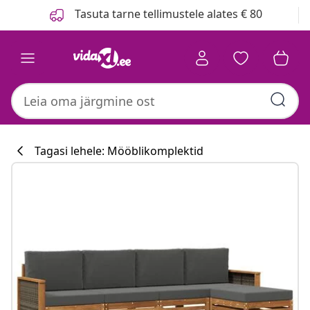
Eelmine
Järgmine
Tasuta tarne tellimustele alates € 80
Tagasi lehele: Mööblikomplektid
Köögikollektsi
#sharemevidaxl