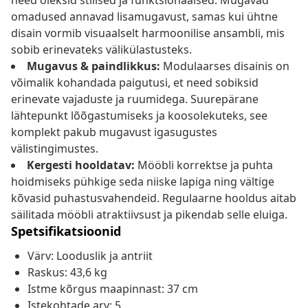
need oleksid stiilsed ja funktsionaalsed. Mugavad
omadused annavad lisamugavust, samas kui ühtne
disain vormib visuaalselt harmoonilise ansambli, mis
sobib erinevateks välikülastusteks.
Mugavus & paindlikkus:
Modulaarses disainis on
võimalik kohandada paigutusi, et need sobiksid
erinevate vajaduste ja ruumidega. Suurepärane
lähtepunkt lõõgastumiseks ja koosolekuteks, see
komplekt pakub mugavust igasugustes
välistingimustes.
Kergesti hooldatav:
Mööbli korrektse ja puhta
hoidmiseks pühkige seda niiske lapiga ning vältige
kõvasid puhastusvahendeid. Regulaarne hooldus aitab
säilitada mööbli atraktiivsust ja pikendab selle eluiga.
Spetsifikatsioonid
Värv: Looduslik ja antriit
Raskus: 43,6 kg
Istme kõrgus maapinnast: 37 cm
Istekohtade arv: 5