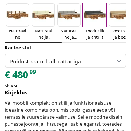
Neutraal
Naturaal
Naturaal
Looduslik
Looduslik
ne
ne ja
ne ja
ja antriit
ja beež
kreemjas
helehall
Käetoe stiil
Puidust raami halli rattaniga
99
€
480
Sh KM
Kirjeldus
Välimööbli komplekt on stiili ja funktsionaalsuse
ideaalne kombinatsioon, mis toob igasse aeda või
terrassile suurepärase välimuse. Selle moodne disain
puhaste joonte ja lihtsusega lisab elegantsi, toetades