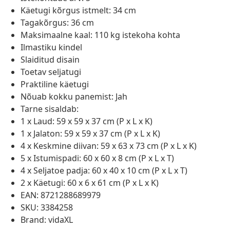
Käetugi kõrgus istmelt: 34 cm
Tagakõrgus: 36 cm
Maksimaalne kaal: 110 kg istekoha kohta
Ilmastiku kindel
Slaiditud disain
Toetav seljatugi
Praktiline käetugi
Nõuab kokku panemist: Jah
Tarne sisaldab:
1 x Laud: 59 x 59 x 37 cm (P x L x K)
1 x Jalaton: 59 x 59 x 37 cm (P x L x K)
4 x Keskmine diivan: 59 x 63 x 73 cm (P x L x K)
5 x Istumispadi: 60 x 60 x 8 cm (P x L x T)
4 x Seljatoe padja: 60 x 40 x 10 cm (P x L x T)
2 x Käetugi: 60 x 6 x 61 cm (P x L x K)
EAN: 8721288689979
SKU: 3384258
Brand: vidaXL