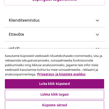
Klienditeenindus
Ettevõte
vidaXL
Kasutame küpsiseid veebisaidi nõuetekohaseks toimimiseks, sisu ja
reklaamide isikupärastamiseks, sotsiaalmeedia funktsioonide
Vaata rohkem
pakkumiseks ning liikluse analüüsimiseks. Jagame teie infot meie
veebisaidi kasutamise kohta ka meie sotsiaalmeedia-, reklaami ja
analüüsipartneritega.
Privaatsus- ja küpsiste avaldus
Luba kõik küpsised
Lükka kõik tagasi
© 2008-2026 vidaXL www.vidaxl.ee on vidaXL Marketplace
Küpsiste sätted
Europe B.V. veebileht