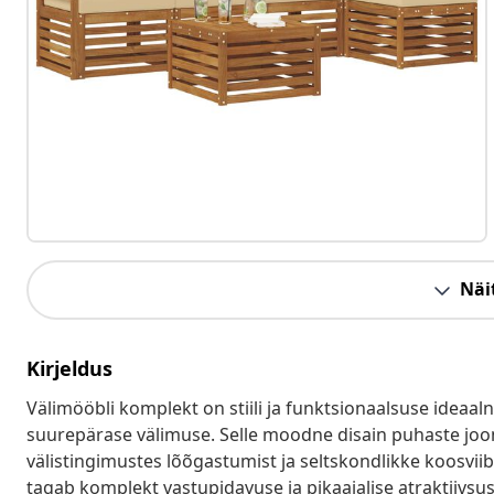
Näit
Kirjeldus
Välimööbli komplekt on stiili ja funktsionaalsuse ideaal
suurepärase välimuse. Selle moodne disain puhaste joont
välistingimustes lõõgastumist ja seltskondlikke koosviib
tagab komplekt vastupidavuse ja pikaajalise atraktiivsuse,