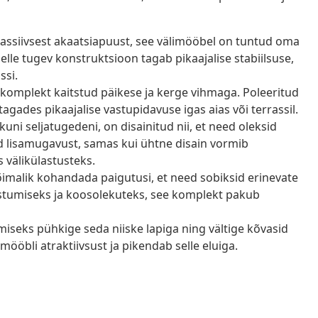
ssiivsest akaatsiapuust, see välimööbel on tuntud oma
elle tugev konstruktsioon tagab pikaajalise stabiilsuse,
ssi.
 komplekt kaitstud päikese ja kerge vihmaga. Poleeritud
 tagades pikaajalise vastupidavuse igas aias või terrassil.
uni seljatugedeni, on disainitud nii, et need oleksid
 lisamugavust, samas kui ühtne disain vormib
 välikülastusteks.
imalik kohandada paigutusi, et need sobiksid erinevate
stumiseks ja koosolekuteks, see komplekt pakub
iseks pühkige seda niiske lapiga ning vältige kõvasid
ööbli atraktiivsust ja pikendab selle eluiga.