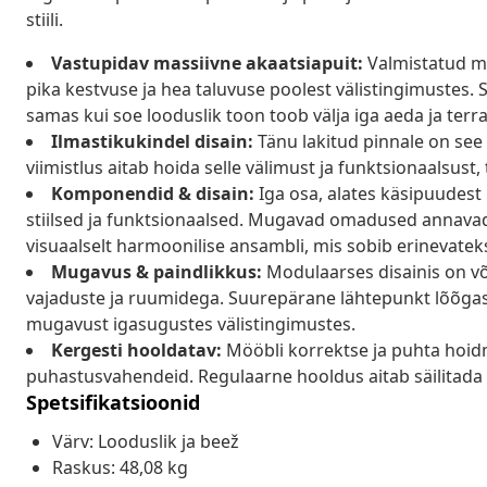
stiili.
Vastupidav massiivne akaatsiapuit:
Valmistatud ma
pika kestvuse ja hea taluvuse poolest välistingimustes. S
samas kui soe looduslik toon toob välja iga aeda ja terra
Ilmastikukindel disain:
Tänu lakitud pinnale on see
viimistlus aitab hoida selle välimust ja funktsionaalsust,
Komponendid & disain:
Iga osa, alates käsipuudest k
stiilsed ja funktsionaalsed. Mugavad omadused annavad
visuaalselt harmoonilise ansambli, mis sobib erinevateks
Mugavus & paindlikkus:
Modulaarses disainis on võ
vajaduste ja ruumidega. Suurepärane lähtepunkt lõõga
mugavust igasugustes välistingimustes.
Kergesti hooldatav:
Mööbli korrektse ja puhta hoidm
puhastusvahendeid. Regulaarne hooldus aitab säilitada m
Spetsifikatsioonid
Värv: Looduslik ja beež
Raskus: 48,08 kg