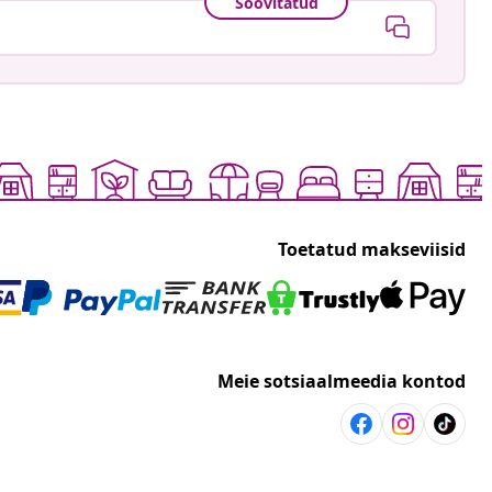
Soovitatud
Toetatud makseviisid
Meie sotsiaalmeedia kontod