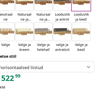
Neutraal
Naturaal
Naturaal
Looduslik
Looduslik
ne
ne ja
ne ja
ja antriit
ja beež
kreemjas
helehall
Valge
Valge ja
Valge ja
valge ja
Valge ja
kreem
helehall
antratsiit
beež
etoe stiil
horisontaalsed liistud
99
522
 KM