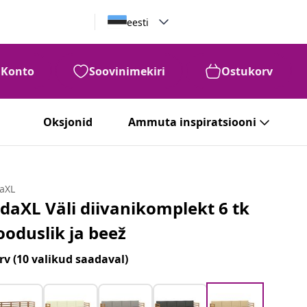
eesti
Konto
Soovinimekiri
Ostukorv
Oksjonid
Ammuta inspiratsiooni
daXL
idaXL Väli diivanikomplekt 6 tk
ooduslik ja beež
rv
(10 valikud saadaval)