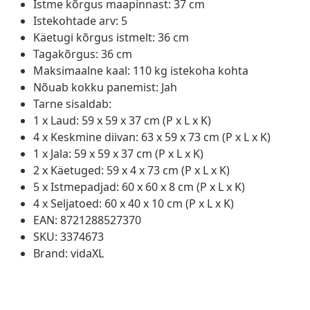
Istme kõrgus maapinnast: 37 cm
Istekohtade arv: 5
Käetugi kõrgus istmelt: 36 cm
Tagakõrgus: 36 cm
Maksimaalne kaal: 110 kg istekoha kohta
Nõuab kokku panemist: Jah
Tarne sisaldab:
1 x Laud: 59 x 59 x 37 cm (P x L x K)
4 x Keskmine diivan: 63 x 59 x 73 cm (P x L x K)
1 x Jala: 59 x 59 x 37 cm (P x L x K)
2 x Käetuged: 59 x 4 x 73 cm (P x L x K)
5 x Istmepadjad: 60 x 60 x 8 cm (P x L x K)
4 x Seljatoed: 60 x 40 x 10 cm (P x L x K)
EAN: 8721288527370
SKU: 3374673
Brand: vidaXL