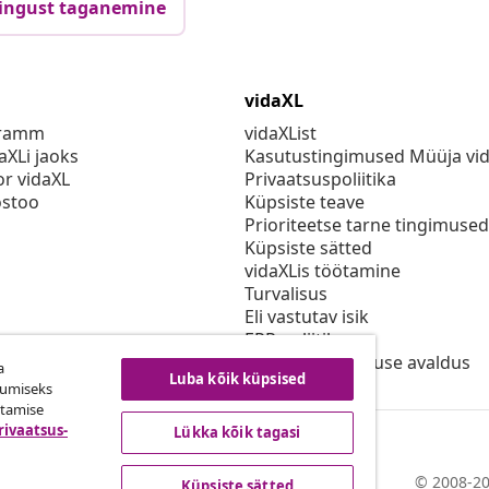
ingust taganemine
vidaXL
gramm
vidaXList
aXLi jaoks
Kasutustingimused Müüja vi
or vidaXL
Privaatsuspoliitika
stoo
Küpsiste teave
Prioriteetse tarne tingimused
Küpsiste sätted
vidaXLis töötamine
Turvalisus
Eli vastutav isik
EPR poliitika
Juurdepääsetavuse avaldus
a
Luba kõik küpsised
kumiseks
utamise
rivaatsus-
Lükka kõik tagasi
© 2008-20
Küpsiste sätted