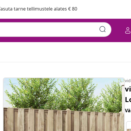
asuta tarne tellimustele alates € 80
vi
v
L
Vä