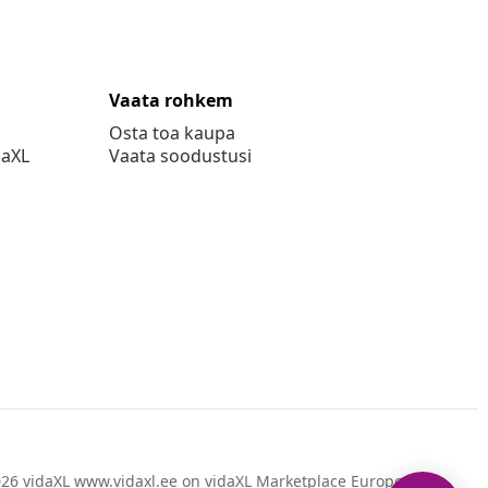
Vaata rohkem
Osta toa kaupa
daXL
Vaata soodustusi
26 vidaXL www.vidaxl.ee on vidaXL Marketplace Europe B.V.