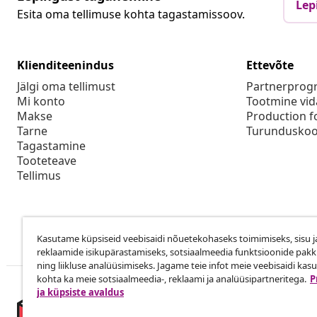
Lep
Esita oma tellimuse kohta tagastamissoov.
Klienditeenindus
Ettevõte
Jälgi oma tellimust
Partnerpro
Mi konto
Tootmine vid
Makse
Production f
Tarne
Turunduskoo
Tagastamine
Tooteteave
Tellimus
Kasutame küpsiseid veebisaidi nõuetekohaseks toimimiseks, sisu j
reklaamide isikupärastamiseks, sotsiaalmeedia funktsioonide pak
ning liikluse analüüsimiseks. Jagame teie infot meie veebisaidi kas
kohta ka meie sotsiaalmeedia-, reklaami ja analüüsipartneritega.
P
ja küpsiste avaldus