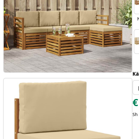
Kä
€
Sh