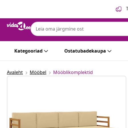
Eelmine
Järgmine
T
Kategooriad
Ostatubadekaupa
Avaleht
Mööbel
Mööblikomplektid