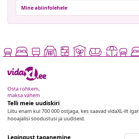
Mine abiinfolehele
Osta rohkem,
maksa vähem
Telli meie uudiskiri
Liitu enam kui 700 000 ostjaga, kes saavad vidaXL-ilt ig
hooajalisi soodustusi ja uudiseid.
Lepingust taganemine