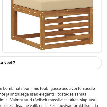
a veel 7
ne kombinatsioon, mis toob igasse aeda või terrassile
e ja lihtsusega lisab elegantsi, toetades samas
imisi. Valmistatud tõeliselt massiivsest akaatsiapuust,
 olles ideaalne valik neile, kes soovivad praktilisust ja