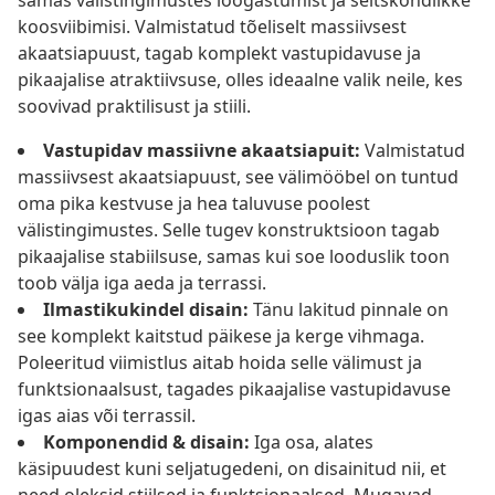
samas välistingimustes lõõgastumist ja seltskondlikke
koosviibimisi. Valmistatud tõeliselt massiivsest
akaatsiapuust, tagab komplekt vastupidavuse ja
pikaajalise atraktiivsuse, olles ideaalne valik neile, kes
soovivad praktilisust ja stiili.
Vastupidav massiivne akaatsiapuit:
Valmistatud
massiivsest akaatsiapuust, see välimööbel on tuntud
oma pika kestvuse ja hea taluvuse poolest
välistingimustes. Selle tugev konstruktsioon tagab
pikaajalise stabiilsuse, samas kui soe looduslik toon
toob välja iga aeda ja terrassi.
Ilmastikukindel disain:
Tänu lakitud pinnale on
see komplekt kaitstud päikese ja kerge vihmaga.
Poleeritud viimistlus aitab hoida selle välimust ja
funktsionaalsust, tagades pikaajalise vastupidavuse
igas aias või terrassil.
Komponendid & disain:
Iga osa, alates
käsipuudest kuni seljatugedeni, on disainitud nii, et