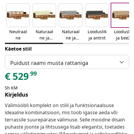
Neutraal
Naturaal
Naturaal
Looduslik
Looduslik
ne
ne ja
ne ja
ja antriit
ja beež
kreemjas
helehall
Käetoe stiil
Puidust raami musta rattaniga
99
€
529
Sh KM
Kirjeldus
Välimööbli komplekt on stiili ja funktsionaalsuse
ideaalne kombinatsioon, mis toob igasse aeda või
terrassile suurepärase välimuse. Selle moodne disain
puhaste joonte ja lihtsusega lisab elegantsi, toetades