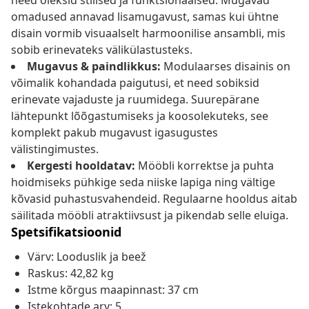
need oleksid stiilsed ja funktsionaalsed. Mugavad
omadused annavad lisamugavust, samas kui ühtne
disain vormib visuaalselt harmoonilise ansambli, mis
sobib erinevateks välikülastusteks.
Mugavus & paindlikkus:
Modulaarses disainis on
võimalik kohandada paigutusi, et need sobiksid
erinevate vajaduste ja ruumidega. Suurepärane
lähtepunkt lõõgastumiseks ja koosolekuteks, see
komplekt pakub mugavust igasugustes
välistingimustes.
Kergesti hooldatav:
Mööbli korrektse ja puhta
hoidmiseks pühkige seda niiske lapiga ning vältige
kõvasid puhastusvahendeid. Regulaarne hooldus aitab
säilitada mööbli atraktiivsust ja pikendab selle eluiga.
Spetsifikatsioonid
Värv: Looduslik ja beež
Raskus: 42,82 kg
Istme kõrgus maapinnast: 37 cm
Istekohtade arv: 5