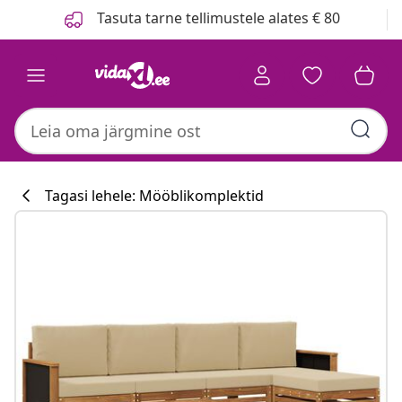
Eelmine
Järgmine
Tasuta tarne tellimustele alates € 80
Tagasi lehele: Mööblikomplektid
Köögikollektsi
#sharemevidaxl