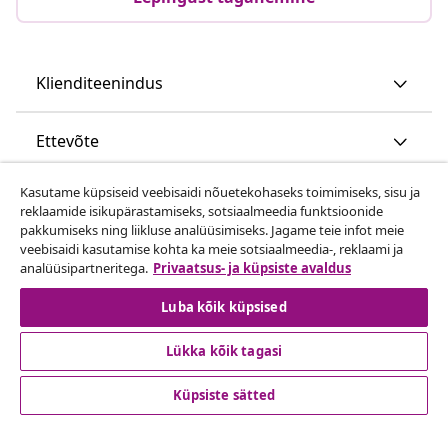
Klienditeenindus
Ettevõte
Kasutame küpsiseid veebisaidi nõuetekohaseks toimimiseks, sisu ja
vidaXL
reklaamide isikupärastamiseks, sotsiaalmeedia funktsioonide
pakkumiseks ning liikluse analüüsimiseks. Jagame teie infot meie
veebisaidi kasutamise kohta ka meie sotsiaalmeedia-, reklaami ja
Vaata rohkem
analüüsipartneritega.
Privaatsus- ja küpsiste avaldus
Luba kõik küpsised
Lükka kõik tagasi
Küpsiste sätted
© 2008-2026 vidaXL www.vidaxl.ee on vidaXL Marketplace
Europe B.V. veebileht