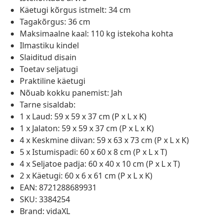
Käetugi kõrgus istmelt: 34 cm
Tagakõrgus: 36 cm
Maksimaalne kaal: 110 kg istekoha kohta
Ilmastiku kindel
Slaiditud disain
Toetav seljatugi
Praktiline käetugi
Nõuab kokku panemist: Jah
Tarne sisaldab:
1 x Laud: 59 x 59 x 37 cm (P x L x K)
1 x Jalaton: 59 x 59 x 37 cm (P x L x K)
4 x Keskmine diivan: 59 x 63 x 73 cm (P x L x K)
5 x Istumispadi: 60 x 60 x 8 cm (P x L x T)
4 x Seljatoe padja: 60 x 40 x 10 cm (P x L x T)
2 x Käetugi: 60 x 6 x 61 cm (P x L x K)
EAN: 8721288689931
SKU: 3384254
Brand: vidaXL