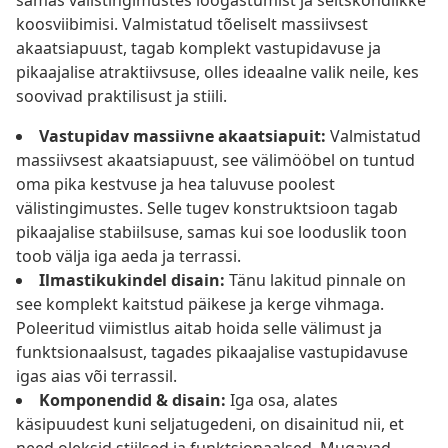
samas välistingimustes lõõgastumist ja seltskondlikke
koosviibimisi. Valmistatud tõeliselt massiivsest
akaatsiapuust, tagab komplekt vastupidavuse ja
pikaajalise atraktiivsuse, olles ideaalne valik neile, kes
soovivad praktilisust ja stiili.
Vastupidav massiivne akaatsiapuit:
Valmistatud
massiivsest akaatsiapuust, see välimööbel on tuntud
oma pika kestvuse ja hea taluvuse poolest
välistingimustes. Selle tugev konstruktsioon tagab
pikaajalise stabiilsuse, samas kui soe looduslik toon
toob välja iga aeda ja terrassi.
Ilmastikukindel disain:
Tänu lakitud pinnale on
see komplekt kaitstud päikese ja kerge vihmaga.
Poleeritud viimistlus aitab hoida selle välimust ja
funktsionaalsust, tagades pikaajalise vastupidavuse
igas aias või terrassil.
Komponendid & disain:
Iga osa, alates
käsipuudest kuni seljatugedeni, on disainitud nii, et