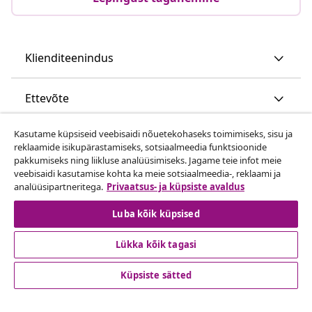
Klienditeenindus
Ettevõte
Kasutame küpsiseid veebisaidi nõuetekohaseks toimimiseks, sisu ja
vidaXL
reklaamide isikupärastamiseks, sotsiaalmeedia funktsioonide
pakkumiseks ning liikluse analüüsimiseks. Jagame teie infot meie
veebisaidi kasutamise kohta ka meie sotsiaalmeedia-, reklaami ja
Vaata rohkem
analüüsipartneritega.
Privaatsus- ja küpsiste avaldus
Luba kõik küpsised
Lükka kõik tagasi
Küpsiste sätted
© 2008-2026 vidaXL www.vidaxl.ee on vidaXL Marketplace
Europe B.V. veebileht