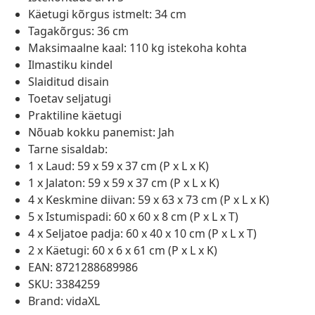
Käetugi kõrgus istmelt: 34 cm
Tagakõrgus: 36 cm
Maksimaalne kaal: 110 kg istekoha kohta
Ilmastiku kindel
Slaiditud disain
Toetav seljatugi
Praktiline käetugi
Nõuab kokku panemist: Jah
Tarne sisaldab:
1 x Laud: 59 x 59 x 37 cm (P x L x K)
1 x Jalaton: 59 x 59 x 37 cm (P x L x K)
4 x Keskmine diivan: 59 x 63 x 73 cm (P x L x K)
5 x Istumispadi: 60 x 60 x 8 cm (P x L x T)
4 x Seljatoe padja: 60 x 40 x 10 cm (P x L x T)
2 x Käetugi: 60 x 6 x 61 cm (P x L x K)
EAN: 8721288689986
SKU: 3384259
Brand: vidaXL