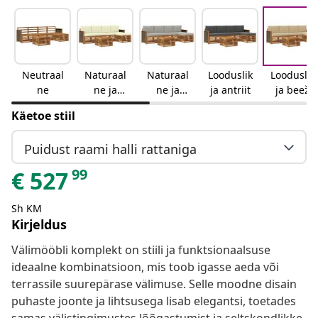
Neutraal
Naturaal
Naturaal
Looduslik
Looduslik
ne
ne ja
ne ja
ja antriit
ja beež
kreemjas
helehall
Käetoe stiil
Puidust raami halli rattaniga
99
€
527
Sh KM
Kirjeldus
Välimööbli komplekt on stiili ja funktsionaalsuse
ideaalne kombinatsioon, mis toob igasse aeda või
terrassile suurepärase välimuse. Selle moodne disain
puhaste joonte ja lihtsusega lisab elegantsi, toetades