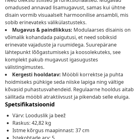
need oleksid stiilsed ja funktsionaalsed. Mugavad
omadused annavad lisamugavust, samas kui ühtne
disain vormib visuaalselt harmoonilise ansambli, mis
sobib erinevateks välikülastusteks.
Mugavus & paindlikkus:
Modulaarses disainis on
võimalik kohandada paigutusi, et need sobiksid
erinevate vajaduste ja ruumidega. Suurepärane
lähtepunkt lõõgastumiseks ja koosolekuteks, see
komplekt pakub mugavust igasugustes
välistingimustes.
Kergesti hooldatav:
Mööbli korrektse ja puhta
hoidmiseks pühkige seda niiske lapiga ning vältige
kõvasid puhastusvahendeid. Regulaarne hooldus aitab
säilitada mööbli atraktiivsust ja pikendab selle eluiga.
Spetsifikatsioonid
Värv: Looduslik ja beež
Raskus: 42,82 kg
Istme kõrgus maapinnast: 37 cm
Istekohtade arv: 5