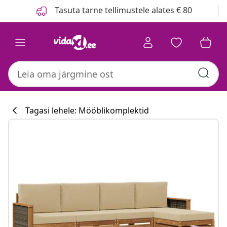
Eelmine
Järgmine
Tasuta tarne tellimustele alates € 80
Tagasi lehele: Mööblikomplektid
Köögikollektsi
#sharemevidaxl