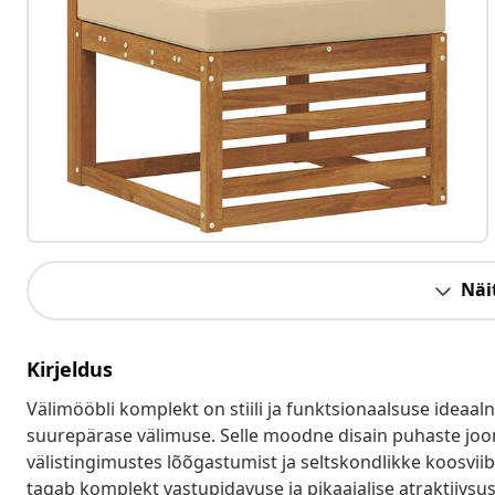
Näit
Kirjeldus
Välimööbli komplekt on stiili ja funktsionaalsuse ideaal
suurepärase välimuse. Selle moodne disain puhaste joont
välistingimustes lõõgastumist ja seltskondlikke koosviib
tagab komplekt vastupidavuse ja pikaajalise atraktiivsuse,