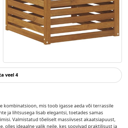
a veel 4
ne kombinatsioon, mis toob igasse aeda või terrassile
e ja lihtsusega lisab elegantsi, toetades samas
imisi. Valmistatud tõeliselt massiivsest akaatsiapuust,
 olles ideaalne valik neile, kes soovivad praktilisust ja