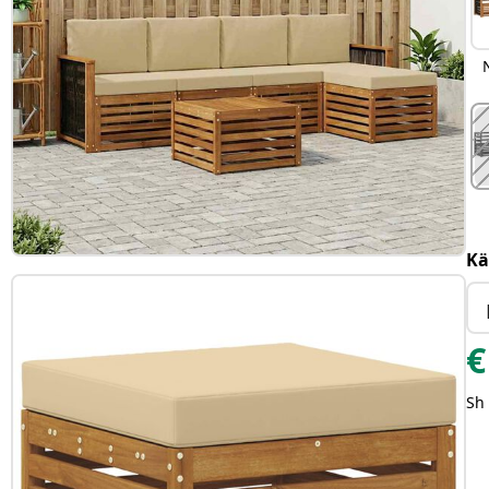
Kä
€
Sh