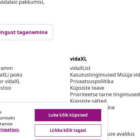
anädalasi pakkumisi,
ingust taganemine
vidaXL
gramm
vidaXList
aXLi jaoks
Kasutustingimused Müüja vi
or vidaXL
Privaatsuspoliitika
stoo
Küpsiste teave
Prioriteetse tarne tingimused
Küpsiste sätted
vidaXLis töötamine
a
Turvalisus
Luba kõik küpsised
kumiseks
Eli vastutav isik
utamise
EPR poliitika
rivaatsus-
Lükka kõik tagasi
Juurdepääsetavuse avaldus