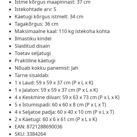
Istme kõrgus maapinnast: 37 cm
Istekohtade arv: 5
Käetugi kõrgus istmelt: 34 cm
Tagakõrgus: 36 cm
Maksimaalne kaal: 110 kg istekoha kohta
Ilmastiku kindel
Slaiditud disain
Toetav seljatugi
Praktiline käetugi
Nõuab kokku panemist: Jah
Tarne sisaldab:
1 x Laud: 59 x 59 x 37 cm (P x L x K)
1 x Jalaton: 59 x 59 x 37 cm (P x L x K)
4 x Keskmine diivan: 59 x 63 x 73 cm (P x L x K)
5 x Istumispadi: 60 x 60 x 8 cm (P x L x T)
4 x Seljatoe padja: 60 x 40 x 10 cm (P x L x T)
2 x Käetugi: 60 x 6 x 61 cm (P x L x K)
EAN: 8721288690036
SKU: 3384264