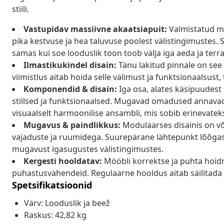
stiili.
Vastupidav massiivne akaatsiapuit:
Valmistatud ma
pika kestvuse ja hea taluvuse poolest välistingimustes. S
samas kui soe looduslik toon toob välja iga aeda ja terra
Ilmastikukindel disain:
Tänu lakitud pinnale on see
viimistlus aitab hoida selle välimust ja funktsionaalsust,
Komponendid & disain:
Iga osa, alates käsipuudest k
stiilsed ja funktsionaalsed. Mugavad omadused annavad
visuaalselt harmoonilise ansambli, mis sobib erinevateks
Mugavus & paindlikkus:
Modulaarses disainis on võ
vajaduste ja ruumidega. Suurepärane lähtepunkt lõõga
mugavust igasugustes välistingimustes.
Kergesti hooldatav:
Mööbli korrektse ja puhta hoidm
puhastusvahendeid. Regulaarne hooldus aitab säilitada m
Spetsifikatsioonid
Värv: Looduslik ja beež
Raskus: 42,82 kg