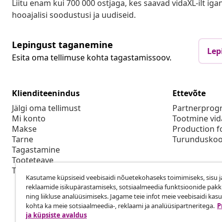
Liitu enam kui 700 000 ostjaga, kes saavad vidaXL-ilt ig
hooajalisi soodustusi ja uudiseid.
Lepingust taganemine
Lep
Esita oma tellimuse kohta tagastamissoov.
Klienditeenindus
Ettevõte
Jälgi oma tellimust
Partnerpro
Mi konto
Tootmine vid
Makse
Production f
Tarne
Turunduskoo
Tagastamine
Tooteteave
Tellimus
Kasutame küpsiseid veebisaidi nõuetekohaseks toimimiseks, sisu j
reklaamide isikupärastamiseks, sotsiaalmeedia funktsioonide pak
ning liikluse analüüsimiseks. Jagame teie infot meie veebisaidi kas
kohta ka meie sotsiaalmeedia-, reklaami ja analüüsipartneritega.
P
ja küpsiste avaldus