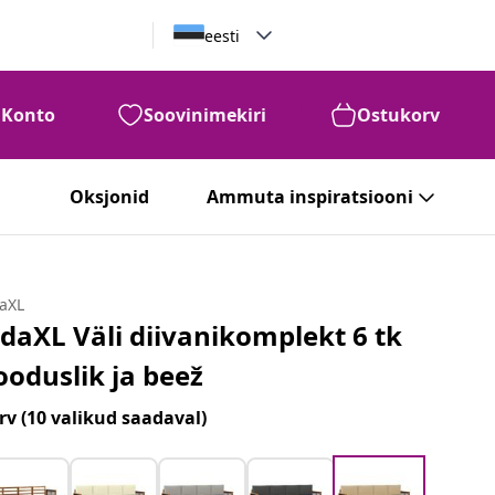
eesti
Konto
Soovinimekiri
Ostukorv
Oksjonid
Ammuta inspiratsiooni
daXL
idaXL Väli diivanikomplekt 6 tk
ooduslik ja beež
rv
(10 valikud saadaval)