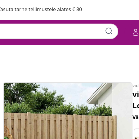
asuta tarne tellimustele alates € 80
vi
v
L
Vä