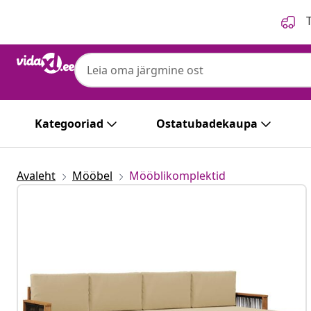
Eelmine
Järgmine
T
Kategooriad
Ostatubadekaupa
Avaleht
Mööbel
Mööblikomplektid