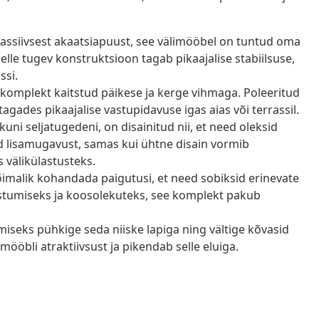
ssiivsest akaatsiapuust, see välimööbel on tuntud oma
elle tugev konstruktsioon tagab pikaajalise stabiilsuse,
ssi.
 komplekt kaitstud päikese ja kerge vihmaga. Poleeritud
 tagades pikaajalise vastupidavuse igas aias või terrassil.
uni seljatugedeni, on disainitud nii, et need oleksid
 lisamugavust, samas kui ühtne disain vormib
 välikülastusteks.
imalik kohandada paigutusi, et need sobiksid erinevate
stumiseks ja koosolekuteks, see komplekt pakub
iseks pühkige seda niiske lapiga ning vältige kõvasid
ööbli atraktiivsust ja pikendab selle eluiga.