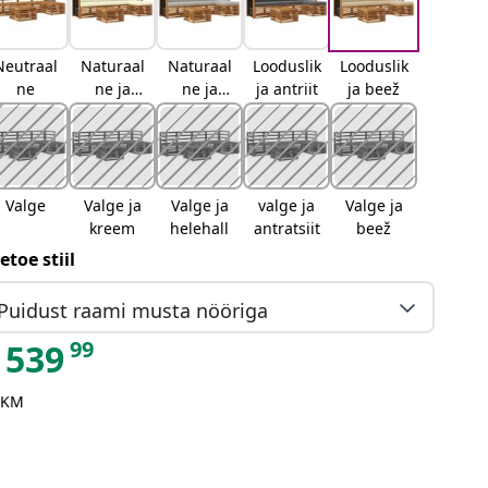
Neutraal
Naturaal
Naturaal
Looduslik
Looduslik
ne
ne ja
ne ja
ja antriit
ja beež
kreemjas
helehall
Valge
Valge ja
Valge ja
valge ja
Valge ja
kreem
helehall
antratsiit
beež
etoe stiil
Puidust raami musta nööriga
99
539
 KM