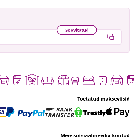
Soovitatud
Toetatud makseviisid
Meie sotsiaalmeedia kontod