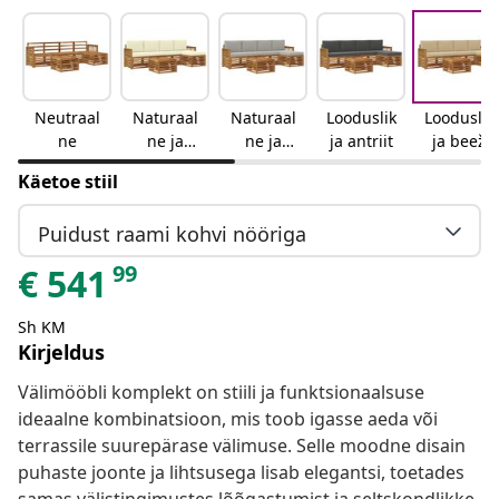
Neutraal
Naturaal
Naturaal
Looduslik
Looduslik
ne
ne ja
ne ja
ja antriit
ja beež
kreemjas
helehall
Käetoe stiil
Puidust raami kohvi nööriga
99
€
541
Sh KM
Kirjeldus
Välimööbli komplekt on stiili ja funktsionaalsuse
ideaalne kombinatsioon, mis toob igasse aeda või
terrassile suurepärase välimuse. Selle moodne disain
puhaste joonte ja lihtsusega lisab elegantsi, toetades