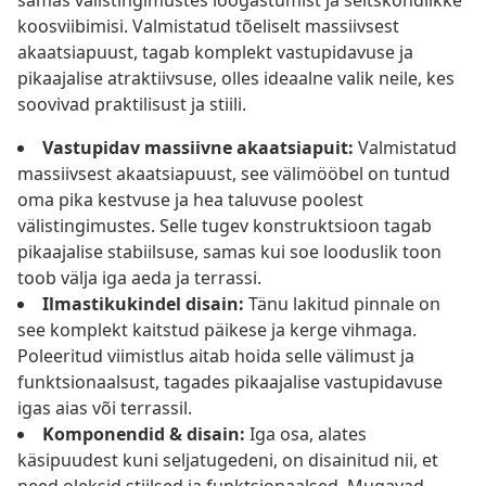
samas välistingimustes lõõgastumist ja seltskondlikke
koosviibimisi. Valmistatud tõeliselt massiivsest
akaatsiapuust, tagab komplekt vastupidavuse ja
pikaajalise atraktiivsuse, olles ideaalne valik neile, kes
soovivad praktilisust ja stiili.
Vastupidav massiivne akaatsiapuit:
Valmistatud
massiivsest akaatsiapuust, see välimööbel on tuntud
oma pika kestvuse ja hea taluvuse poolest
välistingimustes. Selle tugev konstruktsioon tagab
pikaajalise stabiilsuse, samas kui soe looduslik toon
toob välja iga aeda ja terrassi.
Ilmastikukindel disain:
Tänu lakitud pinnale on
see komplekt kaitstud päikese ja kerge vihmaga.
Poleeritud viimistlus aitab hoida selle välimust ja
funktsionaalsust, tagades pikaajalise vastupidavuse
igas aias või terrassil.
Komponendid & disain:
Iga osa, alates
käsipuudest kuni seljatugedeni, on disainitud nii, et