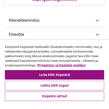
Klienditeenindus
Ettevõte
Kasutame küpsiseid veebisaidi nõuetekohaseks toimimiseks, sisu ja
vidaXL
reklaamide isikupärastamiseks, sotsiaalmeedia funktsioonide
pakkumiseks ning liikluse analüüsimiseks. Jagame teie infot meie
veebisaidi kasutamise kohta ka meie sotsiaalmeedia-, reklaami ja
Vaata rohkem
analüüsipartneritega.
Privaatsus- ja küpsiste avaldus
Luba kõik küpsised
Lükka kõik tagasi
Küpsiste sätted
© 2008-2026 vidaXL www.vidaxl.ee on vidaXL Marketplace
Europe B.V. veebileht