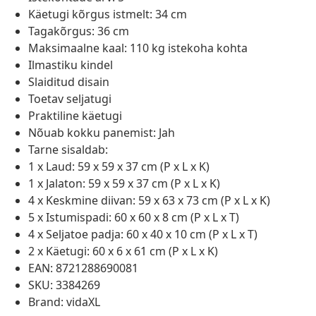
Käetugi kõrgus istmelt: 34 cm
Tagakõrgus: 36 cm
Maksimaalne kaal: 110 kg istekoha kohta
Ilmastiku kindel
Slaiditud disain
Toetav seljatugi
Praktiline käetugi
Nõuab kokku panemist: Jah
Tarne sisaldab:
1 x Laud: 59 x 59 x 37 cm (P x L x K)
1 x Jalaton: 59 x 59 x 37 cm (P x L x K)
4 x Keskmine diivan: 59 x 63 x 73 cm (P x L x K)
5 x Istumispadi: 60 x 60 x 8 cm (P x L x T)
4 x Seljatoe padja: 60 x 40 x 10 cm (P x L x T)
2 x Käetugi: 60 x 6 x 61 cm (P x L x K)
EAN: 8721288690081
SKU: 3384269
Brand: vidaXL