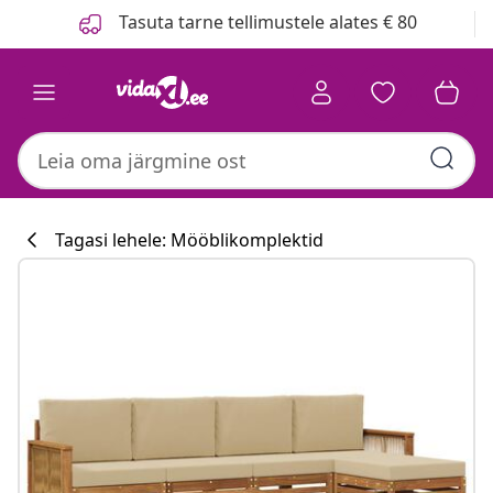
Eelmine
Järgmine
Tasuta tarne tellimustele alates € 80
Tagasi lehele: Mööblikomplektid
Köögikollektsi
#sharemevidaxl