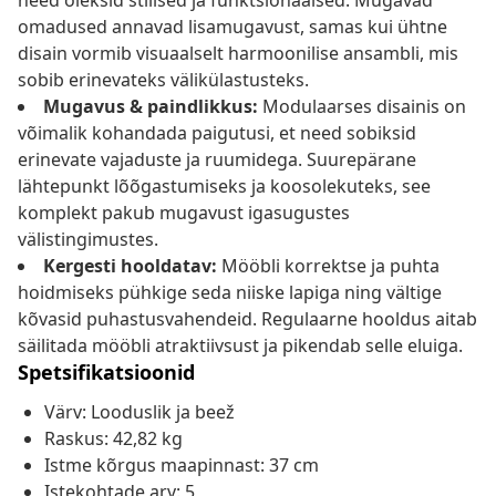
need oleksid stiilsed ja funktsionaalsed. Mugavad
omadused annavad lisamugavust, samas kui ühtne
disain vormib visuaalselt harmoonilise ansambli, mis
sobib erinevateks välikülastusteks.
Mugavus & paindlikkus:
Modulaarses disainis on
võimalik kohandada paigutusi, et need sobiksid
erinevate vajaduste ja ruumidega. Suurepärane
lähtepunkt lõõgastumiseks ja koosolekuteks, see
komplekt pakub mugavust igasugustes
välistingimustes.
Kergesti hooldatav:
Mööbli korrektse ja puhta
hoidmiseks pühkige seda niiske lapiga ning vältige
kõvasid puhastusvahendeid. Regulaarne hooldus aitab
säilitada mööbli atraktiivsust ja pikendab selle eluiga.
Spetsifikatsioonid
Värv: Looduslik ja beež
Raskus: 42,82 kg
Istme kõrgus maapinnast: 37 cm
Istekohtade arv: 5