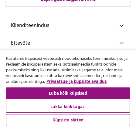
Klienditeenindus
Ettevõte
Kasutame küpsiseid veebisaidi nõuetekohaseks toimimiseks, sisu ja
vidaXL
reklaamide isikupärastamiseks, sotsiaalmeedia funktsioonide
pakkumiseks ning liikluse analüüsimiseks. Jagame teie infot meie
veebisaidi kasutamise kohta ka meie sotsiaalmeedia-, reklaami ja
Vaata rohkem
analüüsipartneritega.
Privaatsus- ja küpsiste avaldus
Luba kõik küpsised
Lükka kõik tagasi
Küpsiste sätted
© 2008-2026 vidaXL www.vidaxl.ee on vidaXL Marketplace
Europe B.V. veebileht