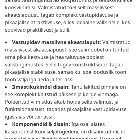
samas välistingimustes lõõgastumist ja seltskondlikke
koosviibimisi. Valmistatud tõeliselt massiivsest
akaatsiapuust, tagab komplekt vastupidavuse ja
pikaajalise atraktiivsuse, olles ideaalne valik neile, kes
soovivad praktilisust ja stiili.
Vastupidav massiivne akaatsiapuit:
Valmistatud
massiivsest akaatsiapuust, see välimööbel on tuntud
oma pika kestvuse ja hea taluvuse poolest
välistingimustes. Selle tugev konstruktsioon tagab
pikaajalise stabiilsuse, samas kui soe looduslik toon
toob välja iga aeda ja terrassi.
Ilmastikukindel disain:
Tänu lakitud pinnale on
see komplekt kaitstud päikese ja kerge vihmaga.
Poleeritud viimistlus aitab hoida selle välimust ja
funktsionaalsust, tagades pikaajalise vastupidavuse
igas aias või terrassil.
Komponendid & disain:
Iga osa, alates
käsipuudest kuni seljatugedeni, on disainitud nii, et