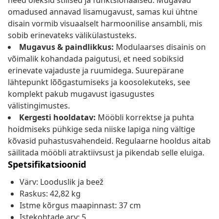
need oleksid stiilsed ja funktsionaalsed. Mugavad
omadused annavad lisamugavust, samas kui ühtne
disain vormib visuaalselt harmoonilise ansambli, mis
sobib erinevateks välikülastusteks.
Mugavus & paindlikkus:
Modulaarses disainis on
võimalik kohandada paigutusi, et need sobiksid
erinevate vajaduste ja ruumidega. Suurepärane
lähtepunkt lõõgastumiseks ja koosolekuteks, see
komplekt pakub mugavust igasugustes
välistingimustes.
Kergesti hooldatav:
Mööbli korrektse ja puhta
hoidmiseks pühkige seda niiske lapiga ning vältige
kõvasid puhastusvahendeid. Regulaarne hooldus aitab
säilitada mööbli atraktiivsust ja pikendab selle eluiga.
Spetsifikatsioonid
Värv: Looduslik ja beež
Raskus: 42,82 kg
Istme kõrgus maapinnast: 37 cm
Istekohtade arv: 5