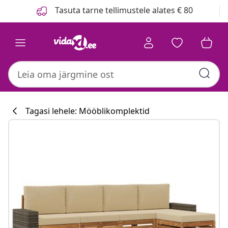
Eelmine
Järgmine
Tasuta tarne tellimustele alates € 80
Tagasi lehele: Mööblikomplektid
Köögikollektsi
#sharemevidaxl