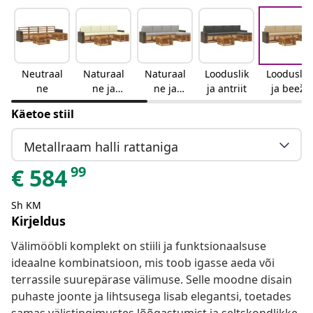
Neutraal
Naturaal
Naturaal
Looduslik
Looduslik
ne
ne ja
ne ja
ja antriit
ja beež
kreemjas
helehall
Käetoe stiil
Metallraam halli rattaniga
99
€
584
Sh KM
Kirjeldus
Välimööbli komplekt on stiili ja funktsionaalsuse
ideaalne kombinatsioon, mis toob igasse aeda või
terrassile suurepärase välimuse. Selle moodne disain
puhaste joonte ja lihtsusega lisab elegantsi, toetades