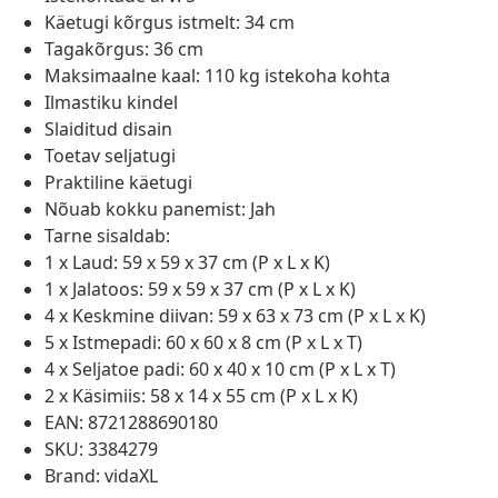
Käetugi kõrgus istmelt: 34 cm
Tagakõrgus: 36 cm
Maksimaalne kaal: 110 kg istekoha kohta
Ilmastiku kindel
Slaiditud disain
Toetav seljatugi
Praktiline käetugi
Nõuab kokku panemist: Jah
Tarne sisaldab:
1 x Laud: 59 x 59 x 37 cm (P x L x K)
1 x Jalatoos: 59 x 59 x 37 cm (P x L x K)
4 x Keskmine diivan: 59 x 63 x 73 cm (P x L x K)
5 x Istmepadi: 60 x 60 x 8 cm (P x L x T)
4 x Seljatoe padi: 60 x 40 x 10 cm (P x L x T)
2 x Käsimiis: 58 x 14 x 55 cm (P x L x K)
EAN: 8721288690180
SKU: 3384279
Brand: vidaXL