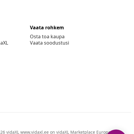
Vaata rohkem
Osta toa kaupa
daXL
Vaata soodustusi
26 vidaXL www.vidaxl.ee on vidaXL Marketplace Europe B.V.