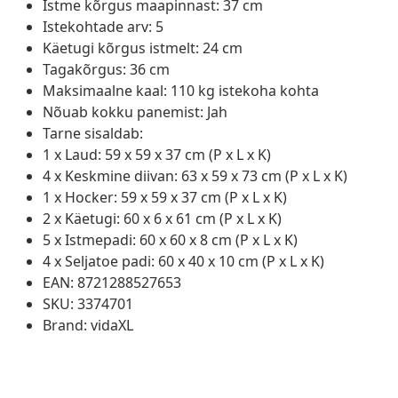
Istme kõrgus maapinnast: 37 cm
Istekohtade arv: 5
Käetugi kõrgus istmelt: 24 cm
Tagakõrgus: 36 cm
Maksimaalne kaal: 110 kg istekoha kohta
Nõuab kokku panemist: Jah
Tarne sisaldab:
1 x Laud: 59 x 59 x 37 cm (P x L x K)
4 x Keskmine diivan: 63 x 59 x 73 cm (P x L x K)
1 x Hocker: 59 x 59 x 37 cm (P x L x K)
2 x Käetugi: 60 x 6 x 61 cm (P x L x K)
5 x Istmepadi: 60 x 60 x 8 cm (P x L x K)
4 x Seljatoe padi: 60 x 40 x 10 cm (P x L x K)
EAN: 8721288527653
SKU: 3374701
Brand: vidaXL