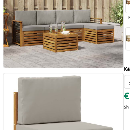
Kä
€
Sh