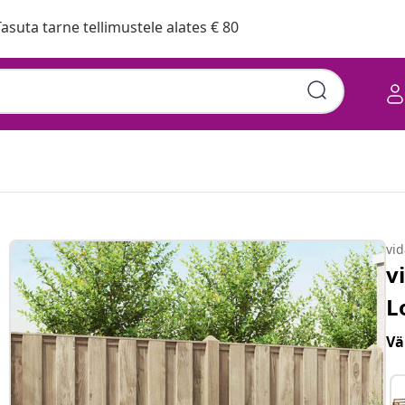
asuta tarne tellimustele alates € 80
vi
v
L
Vä