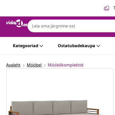
Eelmine
Järgmine
T
Kategooriad
Ostatubadekaupa
Avaleht
Mööbel
Mööblikomplektid