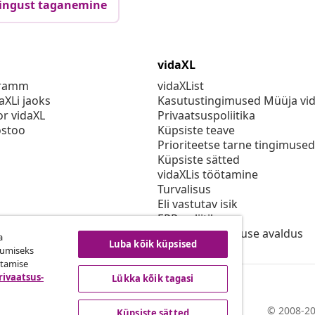
ingust taganemine
vidaXL
gramm
vidaXList
aXLi jaoks
Kasutustingimused Müüja vi
or vidaXL
Privaatsuspoliitika
stoo
Küpsiste teave
Prioriteetse tarne tingimused
Küpsiste sätted
vidaXLis töötamine
Turvalisus
Eli vastutav isik
EPR poliitika
Juurdepääsetavuse avaldus
a
Luba kõik küpsised
kumiseks
utamise
rivaatsus-
Lükka kõik tagasi
© 2008-20
Küpsiste sätted