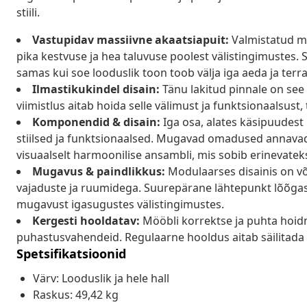
stiili.
Vastupidav massiivne akaatsiapuit:
Valmistatud ma
pika kestvuse ja hea taluvuse poolest välistingimustes. S
samas kui soe looduslik toon toob välja iga aeda ja terra
Ilmastikukindel disain:
Tänu lakitud pinnale on see
viimistlus aitab hoida selle välimust ja funktsionaalsust,
Komponendid & disain:
Iga osa, alates käsipuudest k
stiilsed ja funktsionaalsed. Mugavad omadused annavad
visuaalselt harmoonilise ansambli, mis sobib erinevateks
Mugavus & paindlikkus:
Modulaarses disainis on võ
vajaduste ja ruumidega. Suurepärane lähtepunkt lõõga
mugavust igasugustes välistingimustes.
Kergesti hooldatav:
Mööbli korrektse ja puhta hoidm
puhastusvahendeid. Regulaarne hooldus aitab säilitada m
Spetsifikatsioonid
Värv: Looduslik ja hele hall
Raskus: 49,42 kg