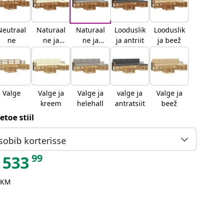
Neutraal
Naturaal
Naturaal
Looduslik
Looduslik
ne
ne ja
ne ja
ja antriit
ja beež
kreemjas
helehall
Valge
Valge ja
Valge ja
valge ja
Valge ja
kreem
helehall
antratsiit
beež
etoe stiil
sobib korterisse
99
533
 KM