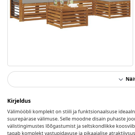
Näit
Kirjeldus
Välimööbli komplekt on stiili ja funktsionaalsuse ideaal
suurepärase välimuse. Selle moodne disain puhaste joont
välistingimustes lõõgastumist ja seltskondlikke koosviib
tagab komplekt vastupidavuse ja pikaajalise atraktiivsuse,