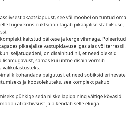
ssiivsest akaatsiapuust, see välimööbel on tuntud oma
elle tugev konstruktsioon tagab pikaajalise stabiilsuse,
ssi.
 komplekt kaitstud päikese ja kerge vihmaga. Poleeritud
 tagades pikaajalise vastupidavuse igas aias või terrassil.
uni seljatugedeni, on disainitud nii, et need oleksid
 lisamugavust, samas kui ühtne disain vormib
 välikülastusteks.
imalik kohandada paigutusi, et need sobiksid erinevate
stumiseks ja koosolekuteks, see komplekt pakub
iseks pühkige seda niiske lapiga ning vältige kõvasid
ööbli atraktiivsust ja pikendab selle eluiga.