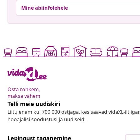
Mine abiinfolehele
Osta rohkem,
maksa vähem
Telli meie uudiskiri
Liitu enam kui 700 000 ostjaga, kes saavad vidaXL-ilt ig
hooajalisi soodustusi ja uudiseid.
Lepingust taganemine