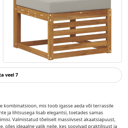
a veel 7
ne kombinatsioon, mis toob igasse aeda või terrassile
e ja lihtsusega lisab elegantsi, toetades samas
imisi. Valmistatud tõeliselt massiivsest akaatsiapuust,
 olles ideaalne valik neile, kes soovivad praktilisust ja