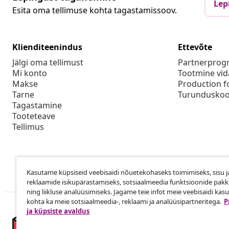
Lep
Esita oma tellimuse kohta tagastamissoov.
Klienditeenindus
Ettevõte
Jälgi oma tellimust
Partnerpro
Mi konto
Tootmine vid
Makse
Production f
Tarne
Turunduskoo
Tagastamine
Tooteteave
Tellimus
Kasutame küpsiseid veebisaidi nõuetekohaseks toimimiseks, sisu j
reklaamide isikupärastamiseks, sotsiaalmeedia funktsioonide pak
ning liikluse analüüsimiseks. Jagame teie infot meie veebisaidi kas
kohta ka meie sotsiaalmeedia-, reklaami ja analüüsipartneritega.
P
ja küpsiste avaldus