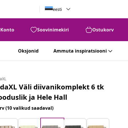
eesti
Konto
Soovinimekiri
Ostukorv
Oksjonid
Ammuta inspiratsiooni
daXL
idaXL Väli diivanikomplekt 6 tk
ooduslik ja Hele Hall
rv
(10 valikud saadaval)