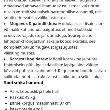
need oleksid stiilsed ja funktsionaalsed. Mugavad
omadused annavad lisamugavust, samas kui ühtne
disain vormib visuaalselt harmoonilise ansambli, mis
sobib erinevateks välikülastusteks.
Mugavus & paindlikkus:
Modulaarses disainis on
võimalik kohandada paigutusi, et need sobiksid
erinevate vajaduste ja ruumidega. Suurepärane
lähtepunkt lõõgastumiseks ja koosolekuteks, see
komplekt pakub mugavust igasugustes
välistingimustes.
Kergesti hooldatav:
Mööbli korrektse ja puhta
hoidmiseks pühkige seda niiske lapiga ning vältige
kõvasid puhastusvahendeid. Regulaarne hooldus aitab
säilitada mööbli atraktiivsust ja pikendab selle eluiga.
Spetsifikatsioonid
Värv: Looduslik ja hele hall
Raskus: 49 kg
Istme kõrgus maapinnast: 37 cm
Istekohtade arv: 5