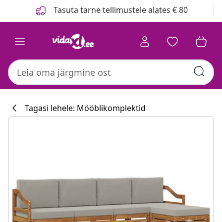
Eelmine
Järgmine
Tasuta tarne tellimustele alates € 80
Tagasi lehele: Mööblikomplektid
Köögikollektsi
#sharemevidaxl