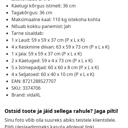
Käetugi kõrgus istmelt: 36 cm
Tagakõrgus: 36 cm
Maksimaalne kaal: 110 kg istekoha kohta
Nõuab kokku panemist: Jah
Tarne sisaldab:
1 x Laud: 59 x 59 x 37 cm (P x L x K)
4 x Keskmine diivan: 63 x 59 x 73 cm (P x L x K)
1 x Jala: 59 x 59 x 37 cm (P x L x K)
2 x Käetuged: 59 x 4 x 73 cm (P x L x K)
5 x Istmepadjad: 60 x 60 x 8 cm (P x L x K)
4 x Seljatoed: 60 x 40 x 10 cm (P x L x K)
EAN: 8721288527707
SKU: 3374706
Brand: vidaXL
Ostsid toote ja jäid sellega rahule? Jaga pilti!
Sinu foto võib olla suureks abiks teistele klientidele.
Pildi üleslaadimiseks kasuta allolevat linki.