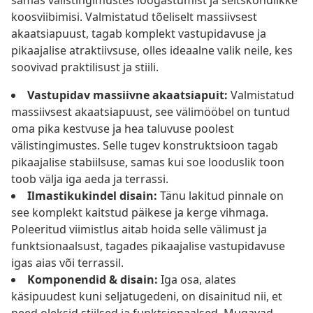
samas välistingimustes lõõgastumist ja seltskondlikke
koosviibimisi. Valmistatud tõeliselt massiivsest
akaatsiapuust, tagab komplekt vastupidavuse ja
pikaajalise atraktiivsuse, olles ideaalne valik neile, kes
soovivad praktilisust ja stiili.
Vastupidav massiivne akaatsiapuit:
Valmistatud
massiivsest akaatsiapuust, see välimööbel on tuntud
oma pika kestvuse ja hea taluvuse poolest
välistingimustes. Selle tugev konstruktsioon tagab
pikaajalise stabiilsuse, samas kui soe looduslik toon
toob välja iga aeda ja terrassi.
Ilmastikukindel disain:
Tänu lakitud pinnale on
see komplekt kaitstud päikese ja kerge vihmaga.
Poleeritud viimistlus aitab hoida selle välimust ja
funktsionaalsust, tagades pikaajalise vastupidavuse
igas aias või terrassil.
Komponendid & disain:
Iga osa, alates
käsipuudest kuni seljatugedeni, on disainitud nii, et