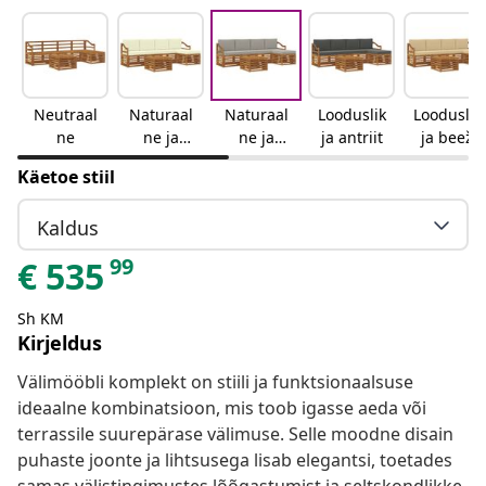
Neutraal
Naturaal
Naturaal
Looduslik
Looduslik
ne
ne ja
ne ja
ja antriit
ja beež
kreemjas
helehall
Käetoe stiil
Kaldus
99
€
535
Sh KM
Kirjeldus
Välimööbli komplekt on stiili ja funktsionaalsuse
ideaalne kombinatsioon, mis toob igasse aeda või
terrassile suurepärase välimuse. Selle moodne disain
puhaste joonte ja lihtsusega lisab elegantsi, toetades