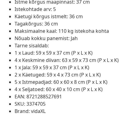
Istme kõrgus maapinnast: 37 cm
Istekohtade arv: 5
Käetugi kõrgus istmelt: 36 cm
Tagakõrgus: 36 cm
Maksimaalne kaal: 110 kg istekoha kohta
Nõuab kokku panemist: Jah
Tarne sisaldab:
1 x Laud: 59 x 59 x 37 cm (P x L x K)
4 x Keskmine diivan: 63 x 59 x 73 cm (P x L x K)
1 x Jala: 59 x 59 x 37 cm (P x L x K)
2 x Käetuged: 59 x 4 x 73 cm (P x L x K)
5 x Istmepadjad: 60 x 60 x 8 cm (P x L x K)
4 x Seljatoed: 60 x 40 x 10 cm (P x L x K)
EAN: 8721288527691
SKU: 3374705
Brand: vidaXL