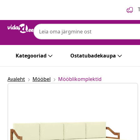
Eelmine
Järgmine
T
Kategooriad
Ostatubadekaupa
Avaleht
Mööbel
Mööblikomplektid