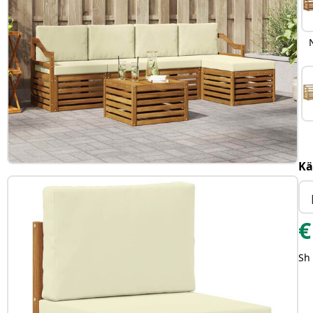
Kä
€
Sh