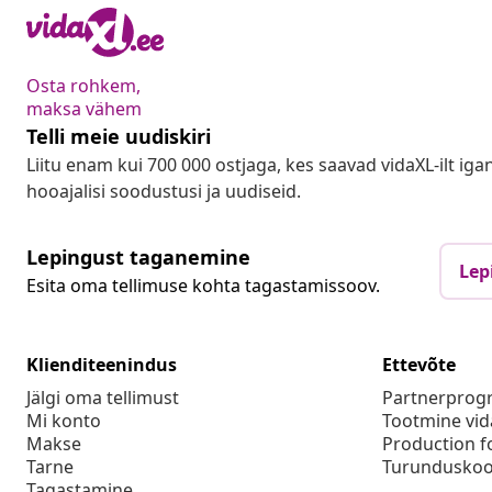
Osta rohkem,
maksa vähem
Telli meie uudiskiri
Liitu enam kui 700 000 ostjaga, kes saavad vidaXL-ilt ig
hooajalisi soodustusi ja uudiseid.
Lepingust taganemine
Lep
Esita oma tellimuse kohta tagastamissoov.
Klienditeenindus
Ettevõte
Jälgi oma tellimust
Partnerpro
Mi konto
Tootmine vid
Makse
Production f
Tarne
Turunduskoo
Tagastamine