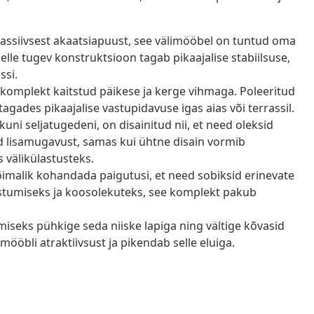
ssiivsest akaatsiapuust, see välimööbel on tuntud oma
elle tugev konstruktsioon tagab pikaajalise stabiilsuse,
ssi.
 komplekt kaitstud päikese ja kerge vihmaga. Poleeritud
 tagades pikaajalise vastupidavuse igas aias või terrassil.
uni seljatugedeni, on disainitud nii, et need oleksid
 lisamugavust, samas kui ühtne disain vormib
 välikülastusteks.
imalik kohandada paigutusi, et need sobiksid erinevate
stumiseks ja koosolekuteks, see komplekt pakub
iseks pühkige seda niiske lapiga ning vältige kõvasid
ööbli atraktiivsust ja pikendab selle eluiga.