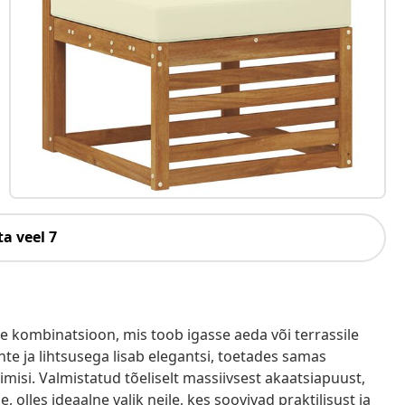
a veel 7
ne kombinatsioon, mis toob igasse aeda või terrassile
e ja lihtsusega lisab elegantsi, toetades samas
imisi. Valmistatud tõeliselt massiivsest akaatsiapuust,
 olles ideaalne valik neile, kes soovivad praktilisust ja