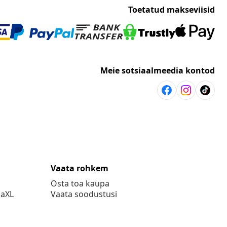
Toetatud makseviisid
Meie sotsiaalmeedia kontod
Vaata rohkem
Osta toa kaupa
daXL
Vaata soodustusi