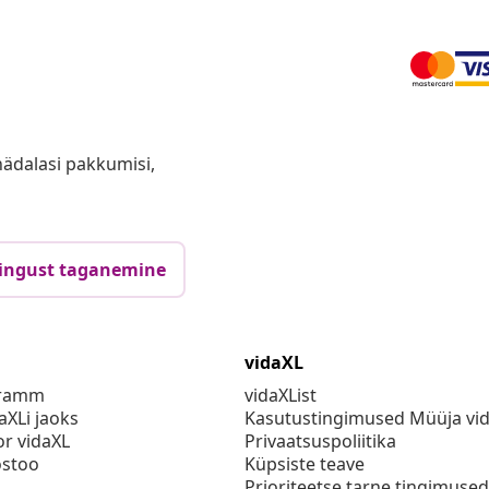
anädalasi pakkumisi,
ingust taganemine
vidaXL
gramm
vidaXList
aXLi jaoks
Kasutustingimused Müüja vi
or vidaXL
Privaatsuspoliitika
stoo
Küpsiste teave
Prioriteetse tarne tingimused