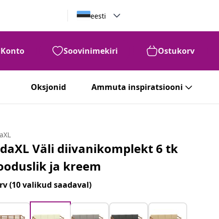
eesti
Konto
Soovinimekiri
Ostukorv
Oksjonid
Ammuta inspiratsiooni
daXL
idaXL Väli diivanikomplekt 6 tk
ooduslik ja kreem
rv
(10 valikud saadaval)