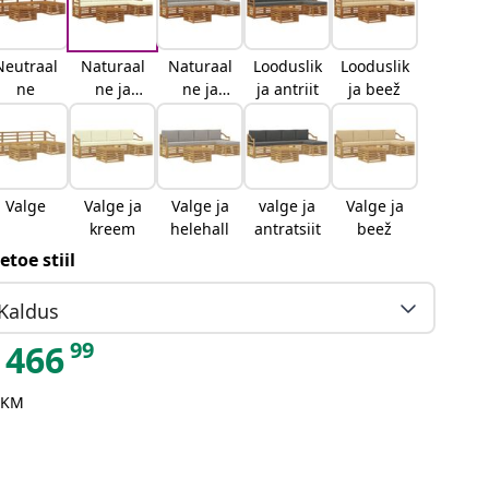
Neutraal
Naturaal
Naturaal
Looduslik
Looduslik
ne
ne ja
ne ja
ja antriit
ja beež
kreemjas
helehall
Valge
Valge ja
Valge ja
valge ja
Valge ja
kreem
helehall
antratsiit
beež
etoe stiil
Kaldus
99
466
 KM