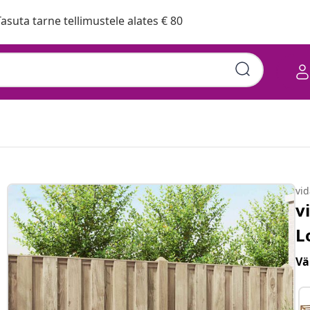
asuta tarne tellimustele alates € 80
vi
v
L
Vä