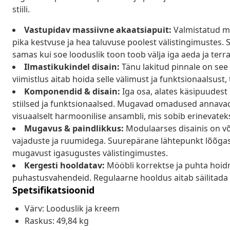
stiili.
Vastupidav massiivne akaatsiapuit:
Valmistatud ma
pika kestvuse ja hea taluvuse poolest välistingimustes. S
samas kui soe looduslik toon toob välja iga aeda ja terra
Ilmastikukindel disain:
Tänu lakitud pinnale on see
viimistlus aitab hoida selle välimust ja funktsionaalsust,
Komponendid & disain:
Iga osa, alates käsipuudest k
stiilsed ja funktsionaalsed. Mugavad omadused annavad
visuaalselt harmoonilise ansambli, mis sobib erinevateks
Mugavus & paindlikkus:
Modulaarses disainis on võ
vajaduste ja ruumidega. Suurepärane lähtepunkt lõõga
mugavust igasugustes välistingimustes.
Kergesti hooldatav:
Mööbli korrektse ja puhta hoidm
puhastusvahendeid. Regulaarne hooldus aitab säilitada m
Spetsifikatsioonid
Värv: Looduslik ja kreem
Raskus: 49,84 kg