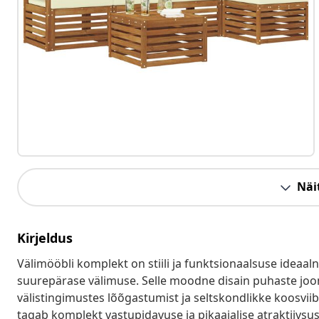
Näit
Kirjeldus
Välimööbli komplekt on stiili ja funktsionaalsuse ideaal
suurepärase välimuse. Selle moodne disain puhaste joont
välistingimustes lõõgastumist ja seltskondlikke koosviib
tagab komplekt vastupidavuse ja pikaajalise atraktiivsuse,