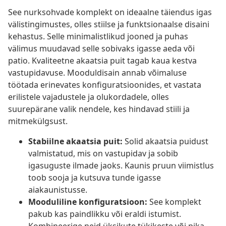
See nurksohvade komplekt on ideaalne täiendus igas
välistingimustes, olles stiilse ja funktsionaalse disaini
kehastus. Selle minimalistlikud jooned ja puhas
välimus muudavad selle sobivaks igasse aeda või
patio. Kvaliteetne akaatsia puit tagab kaua kestva
vastupidavuse. Mooduldisain annab võimaluse
töötada erinevates konfiguratsioonides, et vastata
erilistele vajadustele ja olukordadele, olles
suurepärane valik nendele, kes hindavad stiili ja
mitmekülgsust.
Stabiilne akaatsia puit:
Solid akaatsia puidust
valmistatud, mis on vastupidav ja sobib
igasuguste ilmade jaoks. Kaunis pruun viimistlus
toob sooja ja kutsuva tunde igasse
aiakaunistusse.
Mooduliline konfiguratsioon:
See komplekt
pakub kas paindlikku või eraldi istumist.