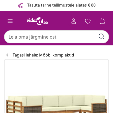
Eelmine
Järgmine
Tasuta tarne tellimustele alates € 80
Tagasi lehele: Mööblikomplektid
Köögikollektsi
#sharemevidaxl