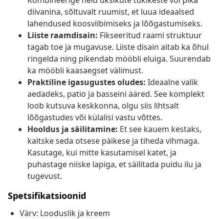
Kombineerige neid üksikute tükikeste või pika
diivanina, sõltuvalt ruumist, et luua ideaalsed
lahendused koosviibimiseks ja lõõgastumiseks.
Liiste raamdisain:
Fikseeritud raami struktuur
tagab toe ja mugavuse. Liiste disain aitab ka õhul
ringelda ning pikendab mööbli eluiga. Suurendab
ka mööbli kaasaegset välimust.
Praktiline igasugustes oludes:
Ideaalne valik
aedadeks, patio ja basseini ääred. See komplekt
loob kutsuva keskkonna, olgu siis lihtsalt
lõõgastudes või külalisi vastu võttes.
Hooldus ja säilitamine:
Et see kauem kestaks,
kaitske seda otsese päikese ja tiheda vihmaga.
Kasutage, kui mitte kasutamisel katet, ja
puhastage niiske lapiga, et säilitada puidu ilu ja
tugevust.
Spetsifikatsioonid
Värv: Looduslik ja kreem