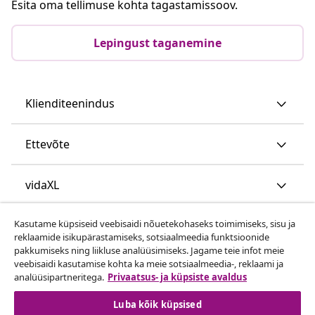
Esita oma tellimuse kohta tagastamissoov.
Lepingust taganemine
Klienditeenindus
Ettevõte
vidaXL
Kasutame küpsiseid veebisaidi nõuetekohaseks toimimiseks, sisu ja
Vaata rohkem
reklaamide isikupärastamiseks, sotsiaalmeedia funktsioonide
pakkumiseks ning liikluse analüüsimiseks. Jagame teie infot meie
veebisaidi kasutamise kohta ka meie sotsiaalmeedia-, reklaami ja
analüüsipartneritega.
Privaatsus- ja küpsiste avaldus
Luba kõik küpsised