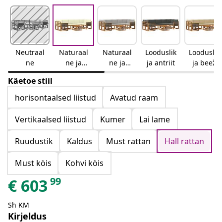
Neutraal
Naturaal
Naturaal
Looduslik
Looduslik
ne
ne ja
ne ja
ja antriit
ja beež
kreemjas
helehall
Käetoe stiil
horisontaalsed liistud
Avatud raam
Vertikaalsed liistud
Kumer
Lai lame
Ruudustik
Kaldus
Must rattan
Hall rattan
Must köis
Kohvi köis
99
€
603
Sh KM
Kirjeldus