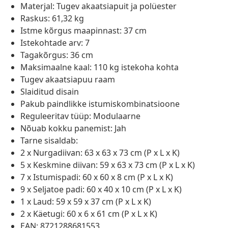
Materjal: Tugev akaatsiapuit ja polüester
Raskus: 61,32 kg
Istme kõrgus maapinnast: 37 cm
Istekohtade arv: 7
Tagakõrgus: 36 cm
Maksimaalne kaal: 110 kg istekoha kohta
Tugev akaatsiapuu raam
Slaiditud disain
Pakub paindlikke istumiskombinatsioone
Reguleeritav tüüp: Modulaarne
Nõuab kokku panemist: Jah
Tarne sisaldab:
2 x Nurgadiivan: 63 x 63 x 73 cm (P x L x K)
5 x Keskmine diivan: 59 x 63 x 73 cm (P x L x K)
7 x Istumispadi: 60 x 60 x 8 cm (P x L x K)
9 x Seljatoe padi: 60 x 40 x 10 cm (P x L x K)
1 x Laud: 59 x 59 x 37 cm (P x L x K)
2 x Käetugi: 60 x 6 x 61 cm (P x L x K)
EAN: 8721288681553