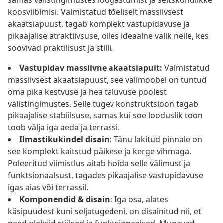
samas välistingimustes lõõgastumist ja seltskondlikke
koosviibimisi. Valmistatud tõeliselt massiivsest
akaatsiapuust, tagab komplekt vastupidavuse ja
pikaajalise atraktiivsuse, olles ideaalne valik neile, kes
soovivad praktilisust ja stiili.
Vastupidav massiivne akaatsiapuit:
Valmistatud
massiivsest akaatsiapuust, see välimööbel on tuntud
oma pika kestvuse ja hea taluvuse poolest
välistingimustes. Selle tugev konstruktsioon tagab
pikaajalise stabiilsuse, samas kui soe looduslik toon
toob välja iga aeda ja terrassi.
Ilmastikukindel disain:
Tänu lakitud pinnale on
see komplekt kaitstud päikese ja kerge vihmaga.
Poleeritud viimistlus aitab hoida selle välimust ja
funktsionaalsust, tagades pikaajalise vastupidavuse
igas aias või terrassil.
Komponendid & disain:
Iga osa, alates
käsipuudest kuni seljatugedeni, on disainitud nii, et