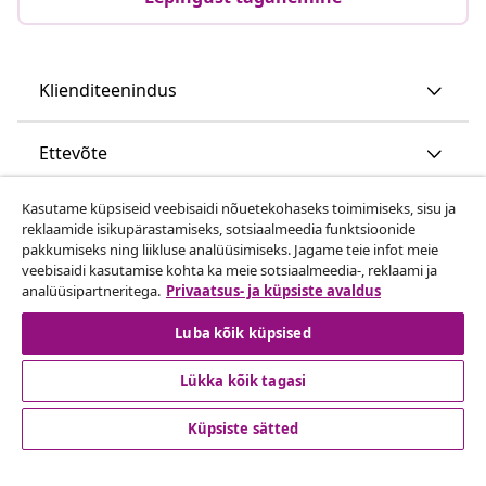
Klienditeenindus
Ettevõte
Kasutame küpsiseid veebisaidi nõuetekohaseks toimimiseks, sisu ja
vidaXL
reklaamide isikupärastamiseks, sotsiaalmeedia funktsioonide
pakkumiseks ning liikluse analüüsimiseks. Jagame teie infot meie
veebisaidi kasutamise kohta ka meie sotsiaalmeedia-, reklaami ja
Vaata rohkem
analüüsipartneritega.
Privaatsus- ja küpsiste avaldus
Luba kõik küpsised
Lükka kõik tagasi
Küpsiste sätted
© 2008-2026 vidaXL www.vidaxl.ee on vidaXL Marketplace
Europe B.V. veebileht