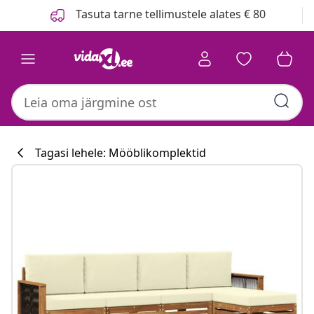
Eelmine
Järgmine
Tasuta tarne tellimustele alates € 80
Tagasi lehele: Mööblikomplektid
Köögikollektsi
#sharemevidaxl