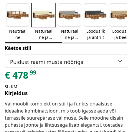
Neutraal
Naturaal
Naturaal
Looduslik
Looduslik
ne
ne ja
ne ja
ja antriit
ja beež
kreemjas
helehall
Käetoe stiil
Puidust raami musta nööriga
99
€
478
Sh KM
Kirjeldus
Välimööbli komplekt on stiili ja funktsionaalsuse
ideaalne kombinatsioon, mis toob igasse aeda või
terrassile suurepärase välimuse. Selle moodne disain
puhaste joonte ja lihtsusega lisab elegantsi, toetades