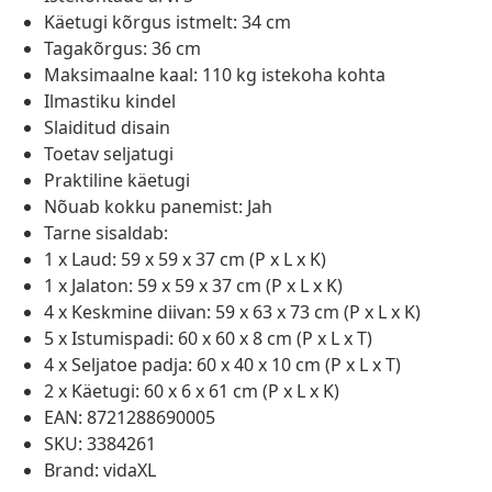
Käetugi kõrgus istmelt: 34 cm
Tagakõrgus: 36 cm
Maksimaalne kaal: 110 kg istekoha kohta
Ilmastiku kindel
Slaiditud disain
Toetav seljatugi
Praktiline käetugi
Nõuab kokku panemist: Jah
Tarne sisaldab:
1 x Laud: 59 x 59 x 37 cm (P x L x K)
1 x Jalaton: 59 x 59 x 37 cm (P x L x K)
4 x Keskmine diivan: 59 x 63 x 73 cm (P x L x K)
5 x Istumispadi: 60 x 60 x 8 cm (P x L x T)
4 x Seljatoe padja: 60 x 40 x 10 cm (P x L x T)
2 x Käetugi: 60 x 6 x 61 cm (P x L x K)
EAN: 8721288690005
SKU: 3384261
Brand: vidaXL