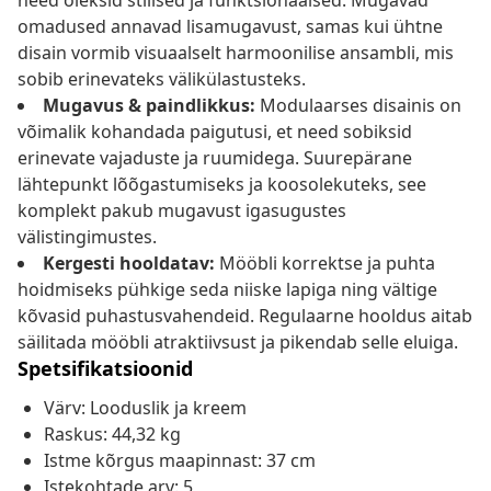
need oleksid stiilsed ja funktsionaalsed. Mugavad
omadused annavad lisamugavust, samas kui ühtne
disain vormib visuaalselt harmoonilise ansambli, mis
sobib erinevateks välikülastusteks.
Mugavus & paindlikkus:
Modulaarses disainis on
võimalik kohandada paigutusi, et need sobiksid
erinevate vajaduste ja ruumidega. Suurepärane
lähtepunkt lõõgastumiseks ja koosolekuteks, see
komplekt pakub mugavust igasugustes
välistingimustes.
Kergesti hooldatav:
Mööbli korrektse ja puhta
hoidmiseks pühkige seda niiske lapiga ning vältige
kõvasid puhastusvahendeid. Regulaarne hooldus aitab
säilitada mööbli atraktiivsust ja pikendab selle eluiga.
Spetsifikatsioonid
Värv: Looduslik ja kreem
Raskus: 44,32 kg
Istme kõrgus maapinnast: 37 cm
Istekohtade arv: 5