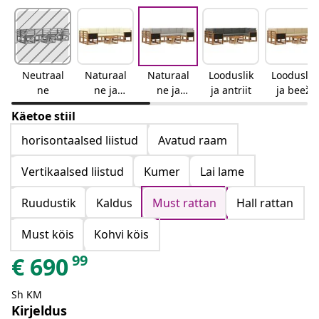
Neutraal
Naturaal
Naturaal
Looduslik
Looduslik
ne
ne ja
ne ja
ja antriit
ja beež
kreemjas
helehall
Käetoe stiil
horisontaalsed liistud
Avatud raam
Vertikaalsed liistud
Kumer
Lai lame
Ruudustik
Kaldus
Must rattan
Hall rattan
Must köis
Kohvi köis
99
€
690
Sh KM
Kirjeldus