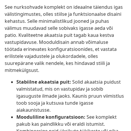
See nurksohvade komplekt on ideaalne täiendus igas
välistingimustes, olles stiilse ja funktsionaalse disaini
kehastus. Selle minimalistlikud jooned ja puhas
välimus muudavad selle sobivaks igasse aeda või
patio. Kvaliteetne akaatsia puit tagab kaua kestva
vastupidavuse. Mooduldisain annab võimaluse
töötada erinevates konfiguratsioonides, et vastata
erilistele vajadustele ja olukordadele, olles
suurepärane valik nendele, kes hindavad stiili ja
mitmekülgsust.
Stabiilne akaatsia puit:
Solid akaatsia puidust
valmistatud, mis on vastupidav ja sobib
igasuguste ilmade jaoks. Kaunis pruun viimistlus
toob sooja ja kutsuva tunde igasse
aiakaunistusse.
Mooduliline konfiguratsioon:
See komplekt
pakub kas paindlikku või eraldi istumist.