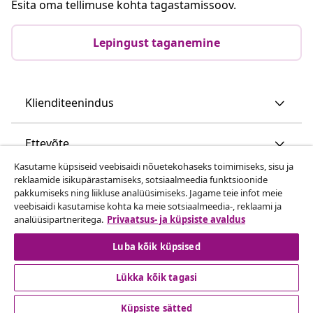
Esita oma tellimuse kohta tagastamissoov.
Lepingust taganemine
Klienditeenindus
Ettevõte
Kasutame küpsiseid veebisaidi nõuetekohaseks toimimiseks, sisu ja
reklaamide isikupärastamiseks, sotsiaalmeedia funktsioonide
vidaXL
pakkumiseks ning liikluse analüüsimiseks. Jagame teie infot meie
veebisaidi kasutamise kohta ka meie sotsiaalmeedia-, reklaami ja
analüüsipartneritega.
Privaatsus- ja küpsiste avaldus
Vaata rohkem
Luba kõik küpsised
Lükka kõik tagasi
Küpsiste sätted