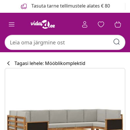
Eelmine
Järgmine
Tasuta tarne tellimustele alates € 80
Tagasi lehele: Mööblikomplektid
Köögikollektsi
#sharemevidaxl