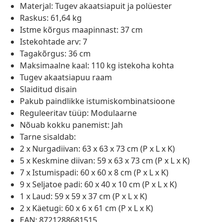
Materjal: Tugev akaatsiapuit ja polüester
Raskus: 61,64 kg
Istme kõrgus maapinnast: 37 cm
Istekohtade arv: 7
Tagakõrgus: 36 cm
Maksimaalne kaal: 110 kg istekoha kohta
Tugev akaatsiapuu raam
Slaiditud disain
Pakub paindlikke istumiskombinatsioone
Reguleeritav tüüp: Modulaarne
Nõuab kokku panemist: Jah
Tarne sisaldab:
2 x Nurgadiivan: 63 x 63 x 73 cm (P x L x K)
5 x Keskmine diivan: 59 x 63 x 73 cm (P x L x K)
7 x Istumispadi: 60 x 60 x 8 cm (P x L x K)
9 x Seljatoe padi: 60 x 40 x 10 cm (P x L x K)
1 x Laud: 59 x 59 x 37 cm (P x L x K)
2 x Käetugi: 60 x 6 x 61 cm (P x L x K)
EAN: 8721288681515