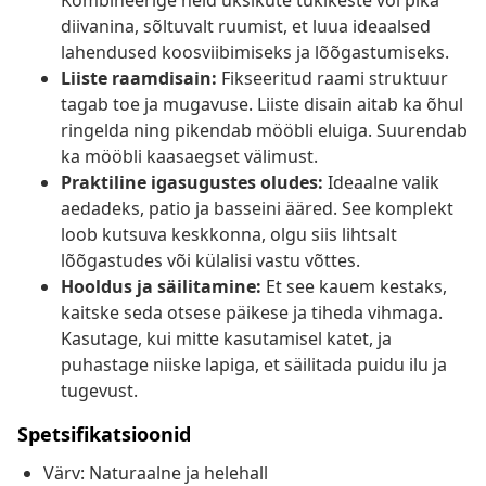
Kombineerige neid üksikute tükikeste või pika
diivanina, sõltuvalt ruumist, et luua ideaalsed
lahendused koosviibimiseks ja lõõgastumiseks.
Liiste raamdisain:
Fikseeritud raami struktuur
tagab toe ja mugavuse. Liiste disain aitab ka õhul
ringelda ning pikendab mööbli eluiga. Suurendab
ka mööbli kaasaegset välimust.
Praktiline igasugustes oludes:
Ideaalne valik
aedadeks, patio ja basseini ääred. See komplekt
loob kutsuva keskkonna, olgu siis lihtsalt
lõõgastudes või külalisi vastu võttes.
Hooldus ja säilitamine:
Et see kauem kestaks,
kaitske seda otsese päikese ja tiheda vihmaga.
Kasutage, kui mitte kasutamisel katet, ja
puhastage niiske lapiga, et säilitada puidu ilu ja
tugevust.
Spetsifikatsioonid
Värv: Naturaalne ja helehall