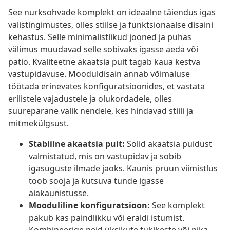
See nurksohvade komplekt on ideaalne täiendus igas
välistingimustes, olles stiilse ja funktsionaalse disaini
kehastus. Selle minimalistlikud jooned ja puhas
välimus muudavad selle sobivaks igasse aeda või
patio. Kvaliteetne akaatsia puit tagab kaua kestva
vastupidavuse. Mooduldisain annab võimaluse
töötada erinevates konfiguratsioonides, et vastata
erilistele vajadustele ja olukordadele, olles
suurepärane valik nendele, kes hindavad stiili ja
mitmekülgsust.
Stabiilne akaatsia puit:
Solid akaatsia puidust
valmistatud, mis on vastupidav ja sobib
igasuguste ilmade jaoks. Kaunis pruun viimistlus
toob sooja ja kutsuva tunde igasse
aiakaunistusse.
Mooduliline konfiguratsioon:
See komplekt
pakub kas paindlikku või eraldi istumist.