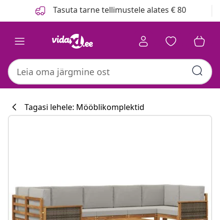
Eelmine
Järgmine
Tasuta tarne tellimustele alates € 80
Tagasi lehele: Mööblikomplektid
Köögikollektsi
#sharemevidaxl