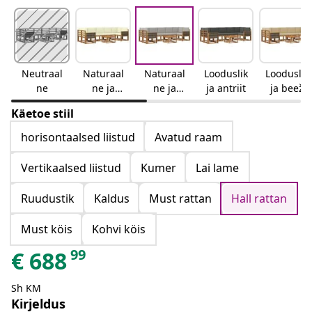
Neutraal
Naturaal
Naturaal
Looduslik
Looduslik
ne
ne ja
ne ja
ja antriit
ja beež
kreemjas
helehall
Käetoe stiil
horisontaalsed liistud
Avatud raam
Vertikaalsed liistud
Kumer
Lai lame
Ruudustik
Kaldus
Must rattan
Hall rattan
Must köis
Kohvi köis
99
€
688
Sh KM
Kirjeldus