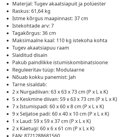
Materjal: Tugev akaatsiapuit ja polüester
Raskus: 61,64 kg
Istme kõrgus maapinnast: 37 cm
Istekohtade arv: 7
Tagakõrgus: 36 cm
Maksimaalne kaal: 110 kg istekoha kohta
Tugev akaatsiapuu raam
Slaiditud disain
Pakub paindlikke istumiskombinatsioone
Reguleeritav tüüp: Modulaarne
Nõuab kokku panemist: Jah
Tarne sisaldab:
2 x Nurgadiivan: 63 x 63 x 73 cm (P x L x K)
5 x Keskmine diivan: 59 x 63 x 73 cm (P x L x K)
7 x Istumispadi: 60 x 60 x 8 cm (P x L x K)
9 x Seljatoe padi: 60 x 40 x 10 cm (P x L x K)
1 x Laud: 59 x 59 x 37 cm (P x L x K)
2 x Käetugi: 60 x 6 x 61 cm (P x L x K)
EAN: 8721288681560