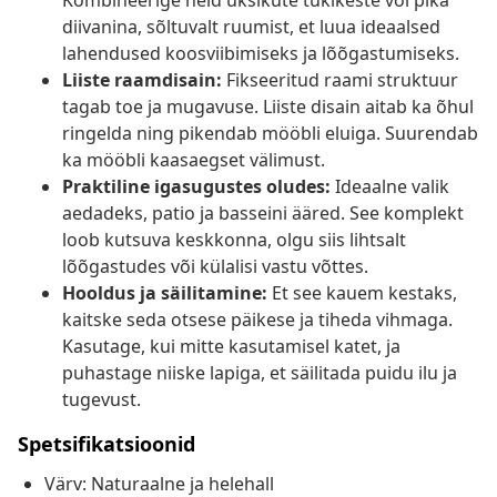
Kombineerige neid üksikute tükikeste või pika
diivanina, sõltuvalt ruumist, et luua ideaalsed
lahendused koosviibimiseks ja lõõgastumiseks.
Liiste raamdisain:
Fikseeritud raami struktuur
tagab toe ja mugavuse. Liiste disain aitab ka õhul
ringelda ning pikendab mööbli eluiga. Suurendab
ka mööbli kaasaegset välimust.
Praktiline igasugustes oludes:
Ideaalne valik
aedadeks, patio ja basseini ääred. See komplekt
loob kutsuva keskkonna, olgu siis lihtsalt
lõõgastudes või külalisi vastu võttes.
Hooldus ja säilitamine:
Et see kauem kestaks,
kaitske seda otsese päikese ja tiheda vihmaga.
Kasutage, kui mitte kasutamisel katet, ja
puhastage niiske lapiga, et säilitada puidu ilu ja
tugevust.
Spetsifikatsioonid
Värv: Naturaalne ja helehall