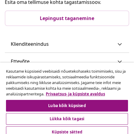
Esita oma tellimuse kohta tagastamissoov.
Lepingust taganemine
Klienditeenindus
Ettevõte
Kasutame küpsiseid veebisaidi nõuetekohaseks toimimiseks, sisu ja
reklaamide isikupärastamiseks, sotsiaalmeedia funktsioonide
vidaXL
pakkumiseks ning liikluse analüüsimiseks. Jagame teie infot meie
veebisaidi kasutamise kohta ka meie sotsiaalmeedia-, reklaami ja
analüüsipartneritega.
Privaatsus- ja küpsiste avaldus
Vaata rohkem
Luba kõik küpsised
Lükka kõik tagasi
Küpsiste sätted