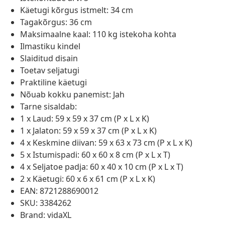
Käetugi kõrgus istmelt: 34 cm
Tagakõrgus: 36 cm
Maksimaalne kaal: 110 kg istekoha kohta
Ilmastiku kindel
Slaiditud disain
Toetav seljatugi
Praktiline käetugi
Nõuab kokku panemist: Jah
Tarne sisaldab:
1 x Laud: 59 x 59 x 37 cm (P x L x K)
1 x Jalaton: 59 x 59 x 37 cm (P x L x K)
4 x Keskmine diivan: 59 x 63 x 73 cm (P x L x K)
5 x Istumispadi: 60 x 60 x 8 cm (P x L x T)
4 x Seljatoe padja: 60 x 40 x 10 cm (P x L x T)
2 x Käetugi: 60 x 6 x 61 cm (P x L x K)
EAN: 8721288690012
SKU: 3384262
Brand: vidaXL