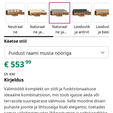
Neutraal
Naturaal
Naturaal
Looduslik
Looduslik
ne
ne ja
ne ja
ja antriit
ja beež
kreemjas
helehall
Käetoe stiil
Puidust raami musta nööriga
99
€
553
Sh KM
Kirjeldus
Välimööbli komplekt on stiili ja funktsionaalsuse
ideaalne kombinatsioon, mis toob igasse aeda või
terrassile suurepärase välimuse. Selle moodne disain
puhaste joonte ja lihtsusega lisab elegantsi, toetades