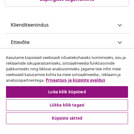
Klienditeenindus
Ettevõte
Kasutame küpsiseid veebisaidi nõuetekohaseks toimimiseks, sisu ja
vidaXL
reklaamide isikupärastamiseks, sotsiaalmeedia funktsioonide
pakkumiseks ning liikluse analüüsimiseks. Jagame teie infot meie
veebisaidi kasutamise kohta ka meie sotsiaalmeedia-, reklaami ja
Vaata rohkem
analüüsipartneritega.
Privaatsus- ja küpsiste avaldus
Luba kõik küpsised
Lükka kõik tagasi
Küpsiste sätted
© 2008-2026 vidaXL www.vidaxl.ee on vidaXL Marketplace
Europe B.V. veebileht