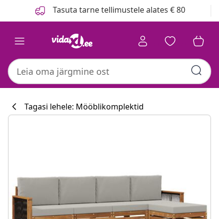
Eelmine
Järgmine
Tasuta tarne tellimustele alates € 80
Tagasi lehele: Mööblikomplektid
Köögikollektsi
#sharemevidaxl