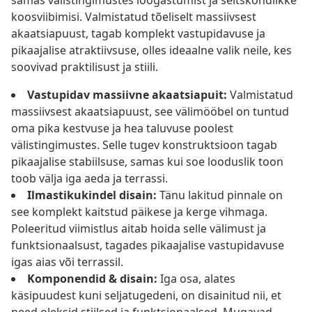
samas välistingimustes lõõgastumist ja seltskondlikke
koosviibimisi. Valmistatud tõeliselt massiivsest
akaatsiapuust, tagab komplekt vastupidavuse ja
pikaajalise atraktiivsuse, olles ideaalne valik neile, kes
soovivad praktilisust ja stiili.
Vastupidav massiivne akaatsiapuit:
Valmistatud
massiivsest akaatsiapuust, see välimööbel on tuntud
oma pika kestvuse ja hea taluvuse poolest
välistingimustes. Selle tugev konstruktsioon tagab
pikaajalise stabiilsuse, samas kui soe looduslik toon
toob välja iga aeda ja terrassi.
Ilmastikukindel disain:
Tänu lakitud pinnale on
see komplekt kaitstud päikese ja kerge vihmaga.
Poleeritud viimistlus aitab hoida selle välimust ja
funktsionaalsust, tagades pikaajalise vastupidavuse
igas aias või terrassil.
Komponendid & disain:
Iga osa, alates
käsipuudest kuni seljatugedeni, on disainitud nii, et