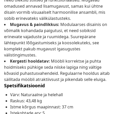
need oleksid stiilsed ja funktsionaalsed. Mugavad
omadused annavad lisamugavust, samas kui ühtne
disain vormib visuaalselt harmoonilise ansambli, mis
sobib erinevateks välikülastusteks.
Mugavus & paindlikkus:
Modulaarses disainis on
võimalik kohandada paigutusi, et need sobiksid
erinevate vajaduste ja ruumidega. Suurepärane
lähtepunkt lõõgastumiseks ja koosolekuteks, see
komplekt pakub mugavust igasugustes
välistingimustes.
Kergesti hooldatav:
Mööbli korrektse ja puhta
hoidmiseks pühkige seda niiske lapiga ning vältige
kõvasid puhastusvahendeid. Regulaarne hooldus aitab
säilitada mööbli atraktiivsust ja pikendab selle eluiga.
Spetsifikatsioonid
Värv: Naturaalne ja helehall
Raskus: 43,48 kg
Istme kõrgus maapinnast: 37 cm
Istekohtade arv: 5