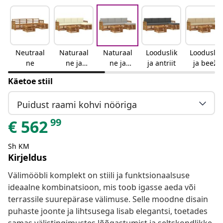
Neutraal
Naturaal
Naturaal
Looduslik
Looduslik
ne
ne ja
ne ja
ja antriit
ja beež
kreemjas
helehall
Käetoe stiil
Puidust raami kohvi nööriga
99
€
562
Sh KM
Kirjeldus
Välimööbli komplekt on stiili ja funktsionaalsuse
ideaalne kombinatsioon, mis toob igasse aeda või
terrassile suurepärase välimuse. Selle moodne disain
puhaste joonte ja lihtsusega lisab elegantsi, toetades