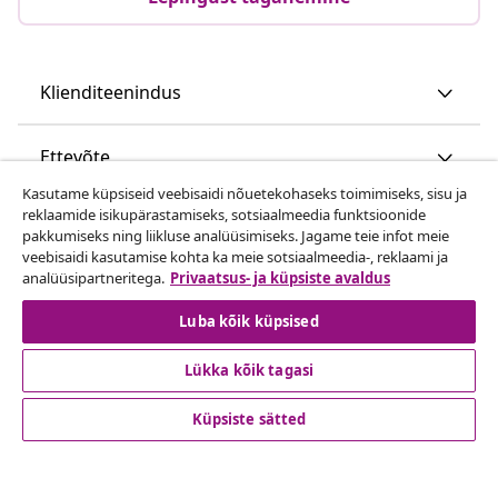
Klienditeenindus
Ettevõte
Kasutame küpsiseid veebisaidi nõuetekohaseks toimimiseks, sisu ja
reklaamide isikupärastamiseks, sotsiaalmeedia funktsioonide
vidaXL
pakkumiseks ning liikluse analüüsimiseks. Jagame teie infot meie
veebisaidi kasutamise kohta ka meie sotsiaalmeedia-, reklaami ja
analüüsipartneritega.
Privaatsus- ja küpsiste avaldus
Vaata rohkem
Luba kõik küpsised
Lükka kõik tagasi
Küpsiste sätted
© 2008-2026 vidaXL www.vidaxl.ee on vidaXL Marketplace
Europe B.V. veebileht