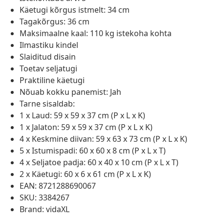
Käetugi kõrgus istmelt: 34 cm
Tagakõrgus: 36 cm
Maksimaalne kaal: 110 kg istekoha kohta
Ilmastiku kindel
Slaiditud disain
Toetav seljatugi
Praktiline käetugi
Nõuab kokku panemist: Jah
Tarne sisaldab:
1 x Laud: 59 x 59 x 37 cm (P x L x K)
1 x Jalaton: 59 x 59 x 37 cm (P x L x K)
4 x Keskmine diivan: 59 x 63 x 73 cm (P x L x K)
5 x Istumispadi: 60 x 60 x 8 cm (P x L x T)
4 x Seljatoe padja: 60 x 40 x 10 cm (P x L x T)
2 x Käetugi: 60 x 6 x 61 cm (P x L x K)
EAN: 8721288690067
SKU: 3384267
Brand: vidaXL