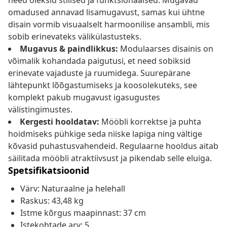
need oleksid stiilsed ja funktsionaalsed. Mugavad
omadused annavad lisamugavust, samas kui ühtne
disain vormib visuaalselt harmoonilise ansambli, mis
sobib erinevateks välikülastusteks.
Mugavus & paindlikkus:
Modulaarses disainis on
võimalik kohandada paigutusi, et need sobiksid
erinevate vajaduste ja ruumidega. Suurepärane
lähtepunkt lõõgastumiseks ja koosolekuteks, see
komplekt pakub mugavust igasugustes
välistingimustes.
Kergesti hooldatav:
Mööbli korrektse ja puhta
hoidmiseks pühkige seda niiske lapiga ning vältige
kõvasid puhastusvahendeid. Regulaarne hooldus aitab
säilitada mööbli atraktiivsust ja pikendab selle eluiga.
Spetsifikatsioonid
Värv: Naturaalne ja helehall
Raskus: 43,48 kg
Istme kõrgus maapinnast: 37 cm
Istekohtade arv: 5