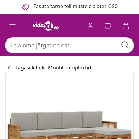
Eelmine
Järgmine
Tasuta tarne tellimustele alates € 80
Tagasi lehele: Mööblikomplektid
Köögikollektsi
#sharemevidaxl