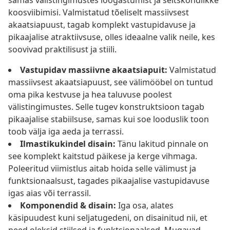
samas välistingimustes lõõgastumist ja seltskondlikke
koosviibimisi. Valmistatud tõeliselt massiivsest
akaatsiapuust, tagab komplekt vastupidavuse ja
pikaajalise atraktiivsuse, olles ideaalne valik neile, kes
soovivad praktilisust ja stiili.
Vastupidav massiivne akaatsiapuit:
Valmistatud
massiivsest akaatsiapuust, see välimööbel on tuntud
oma pika kestvuse ja hea taluvuse poolest
välistingimustes. Selle tugev konstruktsioon tagab
pikaajalise stabiilsuse, samas kui soe looduslik toon
toob välja iga aeda ja terrassi.
Ilmastikukindel disain:
Tänu lakitud pinnale on
see komplekt kaitstud päikese ja kerge vihmaga.
Poleeritud viimistlus aitab hoida selle välimust ja
funktsionaalsust, tagades pikaajalise vastupidavuse
igas aias või terrassil.
Komponendid & disain:
Iga osa, alates
käsipuudest kuni seljatugedeni, on disainitud nii, et