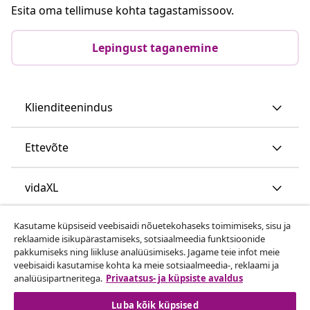
Esita oma tellimuse kohta tagastamissoov.
Lepingust taganemine
Klienditeenindus
Ettevõte
vidaXL
Kasutame küpsiseid veebisaidi nõuetekohaseks toimimiseks, sisu ja
Vaata rohkem
reklaamide isikupärastamiseks, sotsiaalmeedia funktsioonide
pakkumiseks ning liikluse analüüsimiseks. Jagame teie infot meie
veebisaidi kasutamise kohta ka meie sotsiaalmeedia-, reklaami ja
analüüsipartneritega.
Privaatsus- ja küpsiste avaldus
Luba kõik küpsised