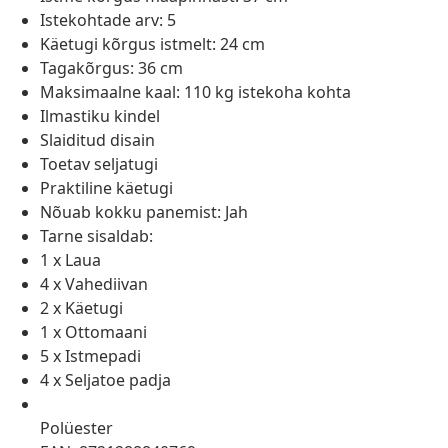
Istekohtade arv: 5
Käetugi kõrgus istmelt: 24 cm
Tagakõrgus: 36 cm
Maksimaalne kaal: 110 kg istekoha kohta
Ilmastiku kindel
Slaiditud disain
Toetav seljatugi
Praktiline käetugi
Nõuab kokku panemist: Jah
Tarne sisaldab:
1 x Laua
4 x Vahediivan
2 x Käetugi
1 x Ottomaani
5 x Istmepadi
4 x Seljatoe padja
Polüester