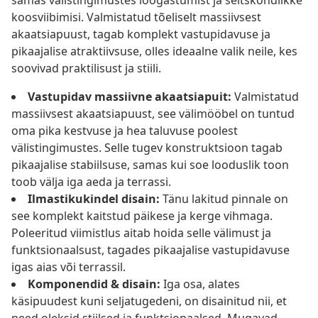
samas välistingimustes lõõgastumist ja seltskondlikke
koosviibimisi. Valmistatud tõeliselt massiivsest
akaatsiapuust, tagab komplekt vastupidavuse ja
pikaajalise atraktiivsuse, olles ideaalne valik neile, kes
soovivad praktilisust ja stiili.
Vastupidav massiivne akaatsiapuit:
Valmistatud
massiivsest akaatsiapuust, see välimööbel on tuntud
oma pika kestvuse ja hea taluvuse poolest
välistingimustes. Selle tugev konstruktsioon tagab
pikaajalise stabiilsuse, samas kui soe looduslik toon
toob välja iga aeda ja terrassi.
Ilmastikukindel disain:
Tänu lakitud pinnale on
see komplekt kaitstud päikese ja kerge vihmaga.
Poleeritud viimistlus aitab hoida selle välimust ja
funktsionaalsust, tagades pikaajalise vastupidavuse
igas aias või terrassil.
Komponendid & disain:
Iga osa, alates
käsipuudest kuni seljatugedeni, on disainitud nii, et