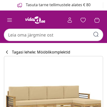
Eelmine
Järgmine
Tasuta tarne tellimustele alates € 80
Tagasi lehele: Mööblikomplektid
Köögikollektsi
#sharemevidaxl