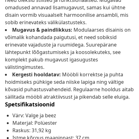
need oleksid stiilsed ja funktsionaalsed. Mugavad
omadused annavad lisamugavust, samas kui ühtne
disain vormib visuaalselt harmoonilise ansambli, mis
sobib erinevateks välikülastusteks.
Mugavus & paindlikkus:
Modulaarses disainis on
võimalik kohandada paigutusi, et need sobiksid
erinevate vajaduste ja ruumidega. Suurepärane
lähtepunkt lõõgastumiseks ja koosolekuteks, see
komplekt pakub mugavust igasugustes
välistingimustes.
Kergesti hooldatav:
Mööbli korrektse ja puhta
hoidmiseks pühkige seda niiske lapiga ning vältige
kõvasid puhastusvahendeid. Regulaarne hooldus aitab
säilitada mööbli atraktiivsust ja pikendab selle eluiga.
Spetsifikatsioonid
Värv: Valge ja beez
Materjal: Polüester
Raskus: 31,92 kg
Istme kõrgus maapinnast: 37 cm