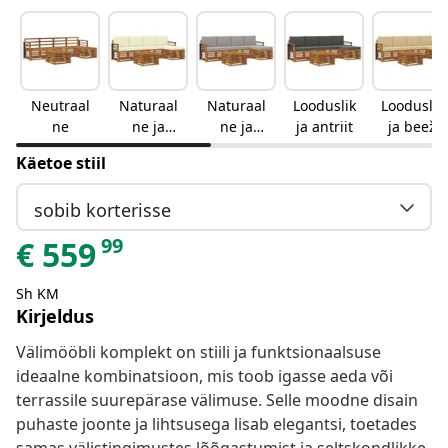
Neutraal
Naturaal
Naturaal
Looduslik
Looduslik
ne
ne ja
ne ja
ja antriit
ja beež
kreemjas
helehall
Käetoe stiil
sobib korterisse
99
€
559
Sh KM
Kirjeldus
Välimööbli komplekt on stiili ja funktsionaalsuse
ideaalne kombinatsioon, mis toob igasse aeda või
terrassile suurepärase välimuse. Selle moodne disain
puhaste joonte ja lihtsusega lisab elegantsi, toetades