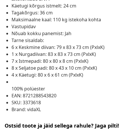
Käetugi kõrgus istmelt: 24 cm
Tagakõrgus: 36 cm
Maksimaalne kaal: 110 kg istekoha kohta
Vastupidav
Nõuab kokku panemist: Jah
Tarne sisaldab:
6 x Keskmine diivan: 79 x 83 x 73 cm (PxlxK)
1 x Nurgadiivan: 83 x 83 x 73 cm (PxlxK)
7 x Istmepadi: 80 x 80 x 8 cm (PxlxK)
8 x Seljatoe padi: 80 x 43 x 10 cm (PxlxK)
4 x Käetugi: 80 x 6 x 61 cm (PxlxK)
100% polüester
EAN: 8721288543820
SKU: 3373618
Brand: vidaXL
Ostsid toote ja jäid sellega rahule? Jaga pilti!