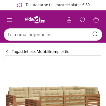
Eelmine
Järgmine
Tasuta tarne tellimustele alates € 80
Tagasi lehele: Mööblikomplektid
Köögikollektsi
#sharemevidaxl