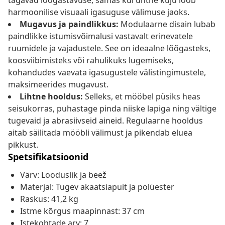
tagavad lõõgastavuse, samas kui ühtne kuju loob
harmoonilise visuaali igasuguse välimuse jaoks.
Mugavus ja paindlikkus:
Modulaarne disain lubab
paindlikke istumisvõimalusi vastavalt erinevatele
ruumidele ja vajadustele. See on ideaalne lõõgasteks,
koosviibimisteks või rahulikuks lugemiseks,
kohandudes vaevata igasugustele välistingimustele,
maksimeerides mugavust.
Lihtne hooldus:
Selleks, et mööbel püsiks heas
seisukorras, puhastage pinda niiske lapiga ning vältige
tugevaid ja abrasiivseid aineid. Regulaarne hooldus
aitab säilitada mööbli välimust ja pikendab eluea
pikkust.
Spetsifikatsioonid
Värv: Looduslik ja beež
Materjal: Tugev akaatsiapuit ja polüester
Raskus: 41,2 kg
Istme kõrgus maapinnast: 37 cm
Istekohtade arv: 7