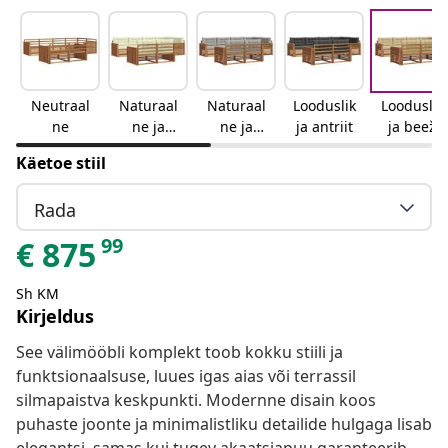
Neutraal
Naturaal
Naturaal
Looduslik
Looduslik
ne
ne ja
ne ja
ja antriit
ja beež
kreemjas
helehall
Käetoe stiil
Rada
99
€
875
Sh KM
Kirjeldus
See välimööbli komplekt toob kokku stiili ja
funktsionaalsuse, luues igas aias või terrassil
silmapaistva keskpunkti. Modernne disain koos
puhaste joonte ja minimalistliku detailide hulgaga lisab