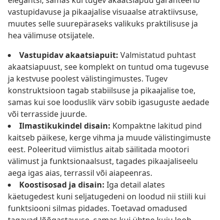
elegantsi, samas kui tugev akaatsiapuu garanteerib
vastupidavuse ja pikaajalise visuaalse atraktiivsuse,
muutes selle suurepäraseks valikuks praktilisuse ja
hea välimuse otsijatele.
Vastupidav akaatsiapuit:
Valmistatud puhtast
akaatsiapuust, see komplekt on tuntud oma tugevuse
ja kestvuse poolest välistingimustes. Tugev
konstruktsioon tagab stabiilsuse ja pikaajalise toe,
samas kui soe looduslik värv sobib igasuguste aedade
või terrasside juurde.
Ilmastikukindel disain:
Kompaktne lakitud pind
kaitseb päikese, kerge vihma ja muude välistingimuste
eest. Poleeritud viimistlus aitab säilitada mootori
välimust ja funktsionaalsust, tagades pikaajaliseelu
aega igas aias, terrassil või aiapeenras.
Koostisosad ja disain:
Iga detail alates
käetugedest kuni seljatugedeni on loodud nii stiili kui
funktsiooni silmas pidades. Toetavad omadused