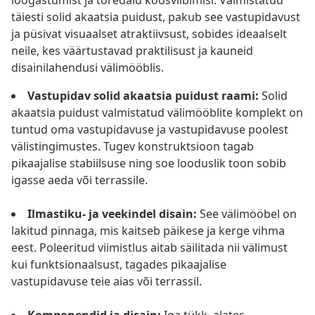
lõõgastumist ja toredaid koosviibimisi. Valmistatud
täiesti solid akaatsia puidust, pakub see vastupidavust
ja püsivat visuaalset atraktiivsust, sobides ideaalselt
neile, kes väärtustavad praktilisust ja kauneid
disainilahendusi välimööblis.
Vastupidav solid akaatsia puidust raami:
Solid
akaatsia puidust valmistatud välimööblite komplekt on
tuntud oma vastupidavuse ja vastupidavuse poolest
välistingimustes. Tugev konstruktsioon tagab
pikaajalise stabiilsuse ning soe looduslik toon sobib
igasse aeda või terrassile.
Ilmastiku- ja veekindel disain:
See välimööbel on
lakitud pinnaga, mis kaitseb päikese ja kerge vihma
eest. Poleeritud viimistlus aitab säilitada nii välimust
kui funktsionaalsust, tagades pikaajalise
vastupidavuse teie aias või terrassil.