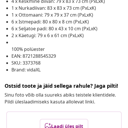
4 x Keskmine diivan: 79 x 83 x 73 cm (PxLxK)
1 x Nurkadiivan: 83 x 83 x 73 cm (PxLxK)
1 x Ottomaani: 79 x 79 x 37 cm (PxLxK)
6 x Istmepadi: 80 x 80 x 8 cm (PxLxK)
6 x Seljatoe padi: 80 x 43 x 10 cm (PxLxK)
2 x Käetugi: 79 x 6 x 61 cm (PxLxK)
100% polüester
EAN: 8721288545329
SKU: 3373768
Brand: vidaXL
Ostsid toote ja jäid sellega rahule? Jaga pilti!
Sinu foto võib olla suureks abiks teistele klientidele.
Pildi üleslaadimiseks kasuta allolevat linki.
Laadi üles pilt