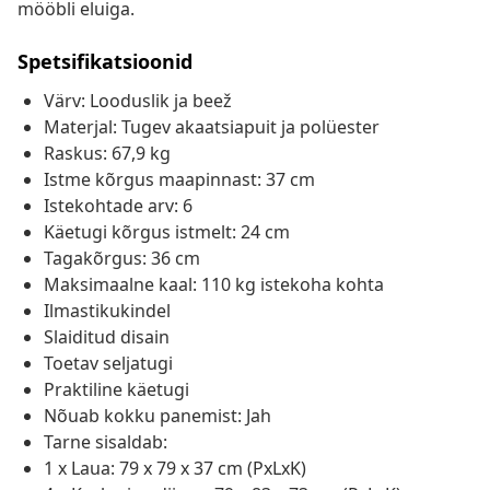
mööbli eluiga.
Spetsifikatsioonid
Värv: Looduslik ja beež
Materjal: Tugev akaatsiapuit ja polüester
Raskus: 67,9 kg
Istme kõrgus maapinnast: 37 cm
Istekohtade arv: 6
Käetugi kõrgus istmelt: 24 cm
Tagakõrgus: 36 cm
Maksimaalne kaal: 110 kg istekoha kohta
Ilmastikukindel
Slaiditud disain
Toetav seljatugi
Praktiline käetugi
Nõuab kokku panemist: Jah
Tarne sisaldab:
1 x Laua: 79 x 79 x 37 cm (PxLxK)