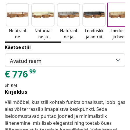
Neutraal
Naturaal
Naturaal
Looduslik
Looduslik
ne
ne ja
ne ja
ja antriit
ja beež
kreemjas
helehall
Käetoe stiil
Avatud raam
99
€
776
Sh KM
Kirjeldus
Välimööbel, kus stiil kohtab funktsionaalsust, loob igas
aias või terrassil silmapaistva keskpunkti. Seda
iseloomustavad puhtad jooned ja minimalistlik
lähenemine, mis lisab elegantsi ning toetab õues