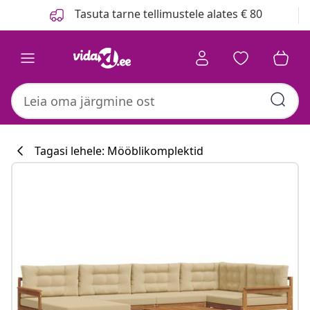
Eelmine
Järgmine
Tasuta tarne tellimustele alates € 80
Tagasi lehele: Mööblikomplektid
Köögikollektsi
#sharemevidaxl