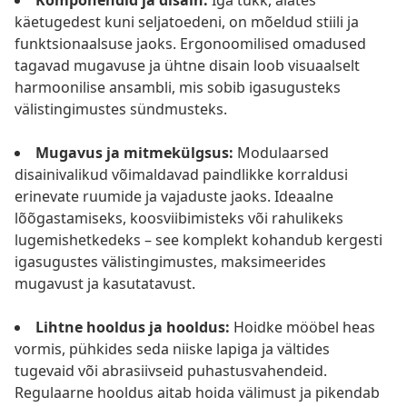
Komponendid ja disain:
Iga tükk, alates
käetugedest kuni seljatoedeni, on mõeldud stiili ja
funktsionaalsuse jaoks. Ergonoomilised omadused
tagavad mugavuse ja ühtne disain loob visuaalselt
harmoonilise ansambli, mis sobib igasugusteks
välistingimustes sündmusteks.
Mugavus ja mitmekülgsus:
Modulaarsed
disainivalikud võimaldavad paindlikke korraldusi
erinevate ruumide ja vajaduste jaoks. Ideaalne
lõõgastamiseks, koosviibimisteks või rahulikeks
lugemishetkedeks – see komplekt kohandub kergesti
igasugustes välistingimustes, maksimeerides
mugavust ja kasutatavust.
Lihtne hooldus ja hooldus:
Hoidke mööbel heas
vormis, pühkides seda niiske lapiga ja vältides
tugevaid või abrasiivseid puhastusvahendeid.
Regulaarne hooldus aitab hoida välimust ja pikendab