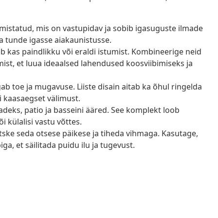
lmistatud, mis on vastupidav ja sobib igasuguste ilmade
va tunde igasse aiakaunistusse.
 kas paindlikku või eraldi istumist. Kombineerige neid
umist, et luua ideaalsed lahendused koosviibimiseks ja
ab toe ja mugavuse. Liiste disain aitab ka õhul ringelda
 kaasaegset välimust.
adeks, patio ja basseini ääred. See komplekt loob
i külalisi vastu võttes.
tske seda otsese päikese ja tiheda vihmaga. Kasutage,
ga, et säilitada puidu ilu ja tugevust.