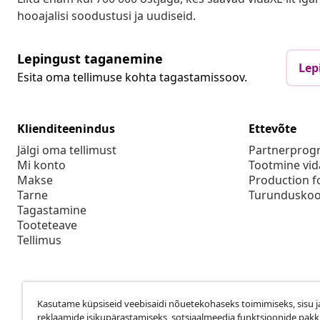
hooajalisi soodustusi ja uudiseid.
Lepingust taganemine
Lep
Esita oma tellimuse kohta tagastamissoov.
Klienditeenindus
Ettevõte
Jälgi oma tellimust
Partnerpro
Mi konto
Tootmine vid
Makse
Production f
Tarne
Turunduskoo
Tagastamine
Tooteteave
Tellimus
Kasutame küpsiseid veebisaidi nõuetekohaseks toimimiseks, sisu j
reklaamide isikupärastamiseks, sotsiaalmeedia funktsioonide pak