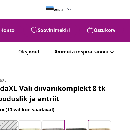
eesti
Konto
Soovinimekiri
Ostukorv
Oksjonid
Ammuta inspiratsiooni
daXL
idaXL Väli diivanikomplekt 8 tk
ooduslik ja antriit
rv
(10 valikud saadaval)