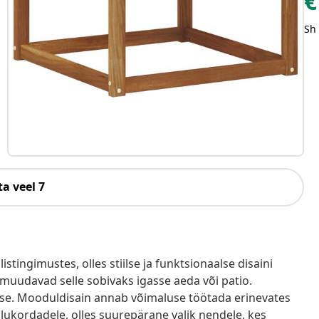
€
Sh
a veel 7
tingimustes, olles stiilse ja funktsionaalse disaini
 muudavad selle sobivaks igasse aeda või patio.
use. Mooduldisain annab võimaluse töötada erinevates
 olukordadele, olles suurepärane valik nendele, kes