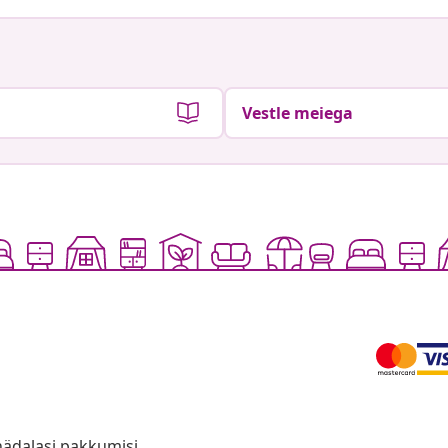
Vestle meiega
anädalasi pakkumisi,