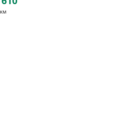
610
 KM