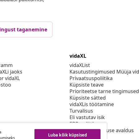
ingust taganemine
vidaXL
gramm
vidaXList
aXLi jaoks
Kasutustingimused Müüja vi
or vidaXL
Privaatsuspoliitika
stoo
Küpsiste teave
Prioriteetse tarne tingimused
Küpsiste sätted
vidaXLis töötamine
Turvalisus
Eli vastutav isik
EPR poliitika
Juurdepääsetavuse avaldus
a
Luba kõik küpsised
kumiseks