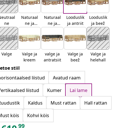
Neutraal
Naturaal
Naturaal
Looduslik
Looduslik
ne
ne ja
ne ja
ja antriit
ja beež
kreemjas
helehall
Valge
Valge ja
valge ja
Valge ja
Valge ja
kreem
antratsiit
beež
helehall
etoe stiil
horisontaalsed liistud
Avatud raam
Vertikaalsed liistud
Kumer
Lai lame
Ruudustik
Kaldus
Must rattan
Hall rattan
Must köis
Kohvi köis
99