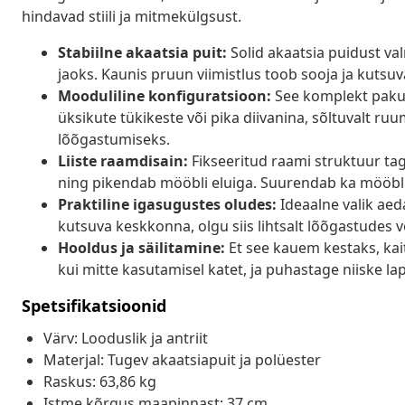
hindavad stiili ja mitmekülgsust.
Stabiilne akaatsia puit:
Solid akaatsia puidust va
jaoks. Kaunis pruun viimistlus toob sooja ja kutsu
Mooduliline konfiguratsioon:
See komplekt pakub
üksikute tükikeste või pika diivanina, sõltuvalt ru
lõõgastumiseks.
Liiste raamdisain:
Fikseeritud raami struktuur tag
ning pikendab mööbli eluiga. Suurendab ka mööbli
Praktiline igasugustes oludes:
Ideaalne valik aed
kutsuva keskkonna, olgu siis lihtsalt lõõgastudes võ
Hooldus ja säilitamine:
Et see kauem kestaks, kai
kui mitte kasutamisel katet, ja puhastage niiske lapi
Spetsifikatsioonid
Värv: Looduslik ja antriit
Materjal: Tugev akaatsiapuit ja polüester
Raskus: 63,86 kg
Istme kõrgus maapinnast: 37 cm