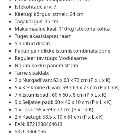
Istekohtade arv: 7
Käetugi kõrgus istmelt: 24 cm
Tagakõrgus: 36 cm
Maksimaalne kaal: 110 kg istekoha kohta
Tugev akaatsiapuu raam
Slaiditud disain
Pakub paindlikke istumiskombinatsioone
Reguleeritav tüüp: Modulaarne
Nõuab kokku panemist: Jah
Tarne sisaldab:
2 x Nurgadiivan: 63 x 63 x 73 cm (P x L x K)
5 x Keskmine diivan: 59 x 63 x 73 cm (P x L x K)
7 x Istumispadi: 60 x 60 x 8 cm (P x L x K)
9 x Seljatoe padi: 60 x 40 x 10 cm (P x L x K)
1 x Laud: 59 x 59 x 37 cm (P x L x K)
2 x Käetugi: 58,5 x 10 x 61 cm (P x L x K)
EAN: 8721288464613
SKU: 3366155