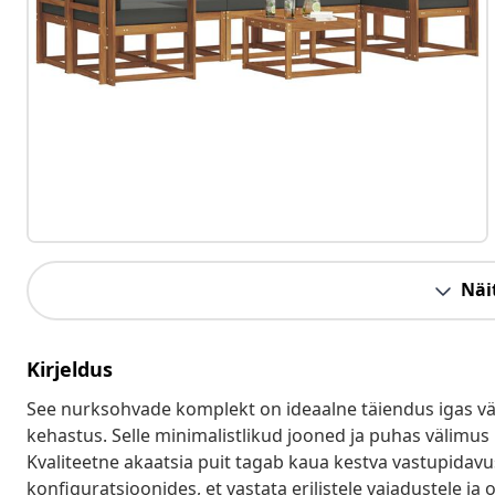
Näit
Kirjeldus
See nurksohvade komplekt on ideaalne täiendus igas välis
kehastus. Selle minimalistlikud jooned ja puhas välimus
Kvaliteetne akaatsia puit tagab kaua kestva vastupidav
konfiguratsioonides, et vastata erilistele vajadustele ja