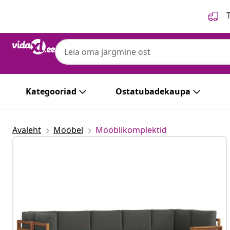
Eelmine
Järgmine
T
Kategooriad
Ostatubadekaupa
Avaleht
Mööbel
Mööblikomplektid