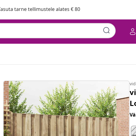
asuta tarne tellimustele alates € 80
vi
v
L
Vä