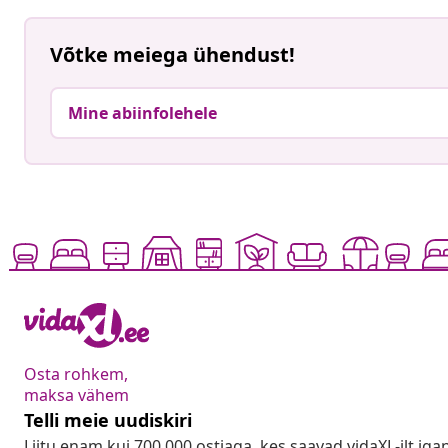
Võtke meiega ühendust!
Mine abiinfolehele
Osta rohkem,
maksa vähem
Telli meie uudiskiri
Liitu enam kui 700 000 ostjaga, kes saavad vidaXL-ilt ig