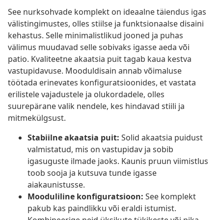
See nurksohvade komplekt on ideaalne täiendus igas
välistingimustes, olles stiilse ja funktsionaalse disaini
kehastus. Selle minimalistlikud jooned ja puhas
välimus muudavad selle sobivaks igasse aeda või
patio. Kvaliteetne akaatsia puit tagab kaua kestva
vastupidavuse. Mooduldisain annab võimaluse
töötada erinevates konfiguratsioonides, et vastata
erilistele vajadustele ja olukordadele, olles
suurepärane valik nendele, kes hindavad stiili ja
mitmekülgsust.
Stabiilne akaatsia puit:
Solid akaatsia puidust
valmistatud, mis on vastupidav ja sobib
igasuguste ilmade jaoks. Kaunis pruun viimistlus
toob sooja ja kutsuva tunde igasse
aiakaunistusse.
Mooduliline konfiguratsioon:
See komplekt
pakub kas paindlikku või eraldi istumist.