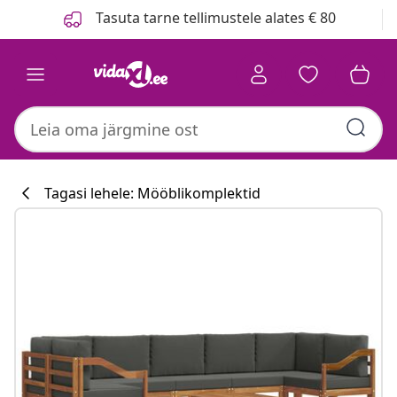
Eelmine
Järgmine
Tasuta tarne tellimustele alates € 80
Tagasi lehele: Mööblikomplektid
Köögikollektsi
#sharemevidaxl