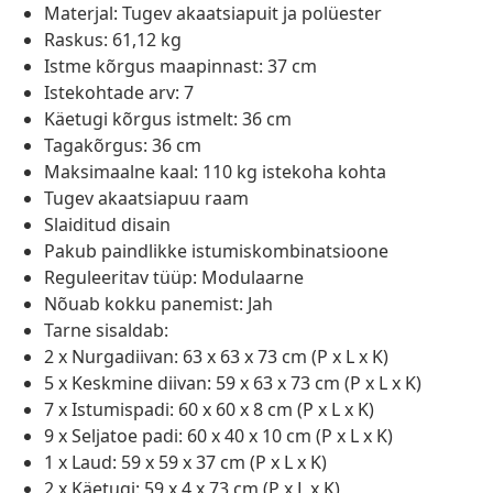
Materjal: Tugev akaatsiapuit ja polüester
Raskus: 61,12 kg
Istme kõrgus maapinnast: 37 cm
Istekohtade arv: 7
Käetugi kõrgus istmelt: 36 cm
Tagakõrgus: 36 cm
Maksimaalne kaal: 110 kg istekoha kohta
Tugev akaatsiapuu raam
Slaiditud disain
Pakub paindlikke istumiskombinatsioone
Reguleeritav tüüp: Modulaarne
Nõuab kokku panemist: Jah
Tarne sisaldab:
2 x Nurgadiivan: 63 x 63 x 73 cm (P x L x K)
5 x Keskmine diivan: 59 x 63 x 73 cm (P x L x K)
7 x Istumispadi: 60 x 60 x 8 cm (P x L x K)
9 x Seljatoe padi: 60 x 40 x 10 cm (P x L x K)
1 x Laud: 59 x 59 x 37 cm (P x L x K)
2 x Käetugi: 59 x 4 x 73 cm (P x L x K)