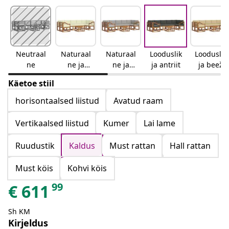
Neutraal
Naturaal
Naturaal
Looduslik
Looduslik
ne
ne ja
ne ja
ja antriit
ja beež
kreemjas
helehall
Käetoe stiil
horisontaalsed liistud
Avatud raam
Vertikaalsed liistud
Kumer
Lai lame
Ruudustik
Kaldus
Must rattan
Hall rattan
Must köis
Kohvi köis
99
€
611
Sh KM
Kirjeldus