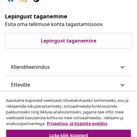
Lepingust taganemine
Esita oma tellimuse kohta tagastamissoov.
Lepingust taganemine
Klienditeenindus
Ettevõte
Kasutame küpsiseid veebisaidi nõuetekohaseks toimimiseks, sisu ja
vidaXL
reklaamide isikupärastamiseks, sotsiaalmeedia funktsioonide
pakkumiseks ning liikluse analüüsimiseks. Jagame teie infot meie
veebisaidi kasutamise kohta ka meie sotsiaalmeedia-, reklaami ja
Vaata rohkem
analüüsipartneritega.
Privaatsus- ja küpsiste avaldus
Luba kõik küpsised