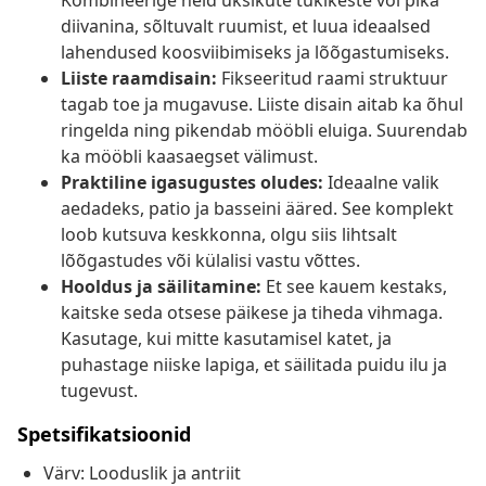
Kombineerige neid üksikute tükikeste või pika
diivanina, sõltuvalt ruumist, et luua ideaalsed
lahendused koosviibimiseks ja lõõgastumiseks.
Liiste raamdisain:
Fikseeritud raami struktuur
tagab toe ja mugavuse. Liiste disain aitab ka õhul
ringelda ning pikendab mööbli eluiga. Suurendab
ka mööbli kaasaegset välimust.
Praktiline igasugustes oludes:
Ideaalne valik
aedadeks, patio ja basseini ääred. See komplekt
loob kutsuva keskkonna, olgu siis lihtsalt
lõõgastudes või külalisi vastu võttes.
Hooldus ja säilitamine:
Et see kauem kestaks,
kaitske seda otsese päikese ja tiheda vihmaga.
Kasutage, kui mitte kasutamisel katet, ja
puhastage niiske lapiga, et säilitada puidu ilu ja
tugevust.
Spetsifikatsioonid
Värv: Looduslik ja antriit