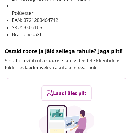
Polüester
EAN: 8721288464712
SKU: 3366165
Brand: vidaXL
Ostsid toote ja jäid sellega rahule? Jaga pilti!
Sinu foto võib olla suureks abiks teistele klientidele.
Pildi üleslaadimiseks kasuta allolevat linki.
Laadi üles pilt