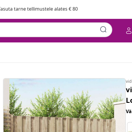
asuta tarne tellimustele alates € 80
vi
v
L
Vä