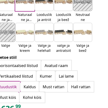
Naturaal
Naturaal
Looduslik
Looduslik
Neutraal
ne ja
ne ja
ja antriit
ja beež
ne
kreemjas
helehall
Valge
Valge ja
Valge ja
valge ja
Valge ja
kreem
helehall
antratsiit
beež
etoe stiil
horisontaalsed liistud
Avatud raam
Vertikaalsed liistud
Kumer
Lai lame
Ruudustik
Kaldus
Must rattan
Hall rattan
Must köis
Kohvi köis
99