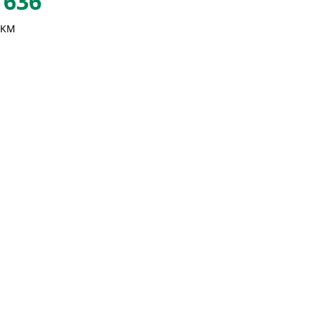
636
 KM