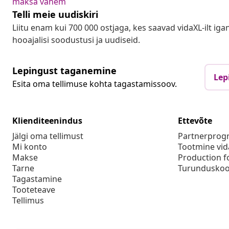
maksa vähem
Telli meie uudiskiri
Liitu enam kui 700 000 ostjaga, kes saavad vidaXL-ilt ig
hooajalisi soodustusi ja uudiseid.
Lepingust taganemine
Lep
Esita oma tellimuse kohta tagastamissoov.
Klienditeenindus
Ettevõte
Jälgi oma tellimust
Partnerpro
Mi konto
Tootmine vid
Makse
Production f
Tarne
Turunduskoo
Tagastamine
Tooteteave
Tellimus