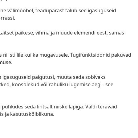
ilne välimööbel, teadupärast talub see igasuguseid
rrassi.
aitset päikese, vihma ja muude elemendi eest, samas
nii stiilile kui ka mugavusele. Tugifunktsioonid pakuvad
imuse.
 igasuguseid paigutusi, muuta seda sobivaks
ked, koosolekud või rahuliku lugemise aeg – see
ühkides seda lihtsalt niiske lapiga. Väldi teravaid
s ja kasutuskõlblikuna.