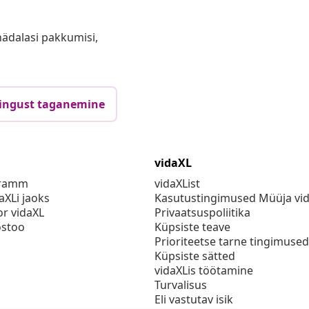
anädalasi pakkumisi,
ingust taganemine
vidaXL
gramm
vidaXList
aXLi jaoks
Kasutustingimused Müüja vi
or vidaXL
Privaatsuspoliitika
stoo
Küpsiste teave
Prioriteetse tarne tingimused
Küpsiste sätted
vidaXLis töötamine
Turvalisus
Eli vastutav isik