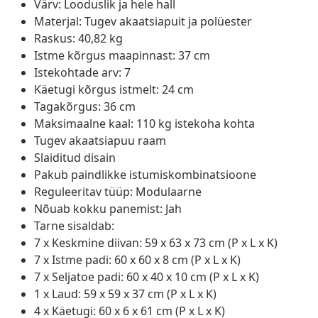
Värv: Looduslik ja hele hall
Materjal: Tugev akaatsiapuit ja polüester
Raskus: 40,82 kg
Istme kõrgus maapinnast: 37 cm
Istekohtade arv: 7
Käetugi kõrgus istmelt: 24 cm
Tagakõrgus: 36 cm
Maksimaalne kaal: 110 kg istekoha kohta
Tugev akaatsiapuu raam
Slaiditud disain
Pakub paindlikke istumiskombinatsioone
Reguleeritav tüüp: Modulaarne
Nõuab kokku panemist: Jah
Tarne sisaldab:
7 x Keskmine diivan: 59 x 63 x 73 cm (P x L x K)
7 x Istme padi: 60 x 60 x 8 cm (P x L x K)
7 x Seljatoe padi: 60 x 40 x 10 cm (P x L x K)
1 x Laud: 59 x 59 x 37 cm (P x L x K)
4 x Käetugi: 60 x 6 x 61 cm (P x L x K)