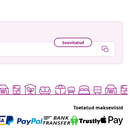
Soovitatud
Toetatud makseviisid