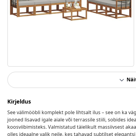
Näit
Kirjeldus
See välimööbli komplekt pole lihtsalt ilus – see on ka 
jooned lisavad igale aiale või terrassile stiili, sobides i
koosviibimisteks. Valmistatud täielikult massiivsest akaa
olles ideaalne valik neile, kes tahavad subtilset elegantsi 