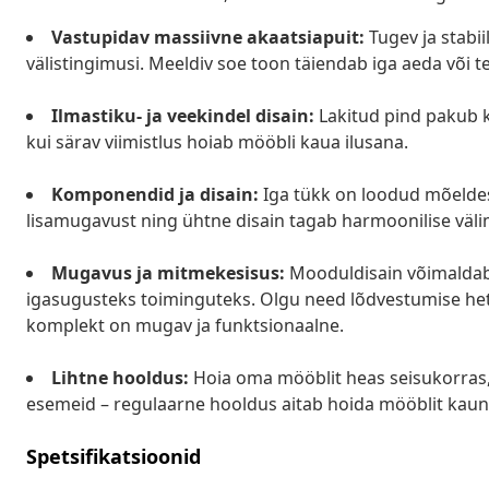
Vastupidav massiivne akaatsiapuit:
Tugev ja stabi
välistingimusi. Meeldiv soe toon täiendab iga aeda või te
Ilmastiku- ja veekindel disain:
Lakitud pind pakub k
kui särav viimistlus hoiab mööbli kaua ilusana.
Komponendid ja disain:
Iga tükk on loodud mõeldes 
lisamugavust ning ühtne disain tagab harmoonilise väl
Mugavus ja mitmekesisus:
Mooduldisain võimaldab
igasugusteks toiminguteks. Olgu need lõdvestumise het
komplekt on mugav ja funktsionaalne.
Lihtne hooldus:
Hoia oma mööblit heas seisukorras, p
esemeid – regulaarne hooldus aitab hoida mööblit kauni
Spetsifikatsioonid