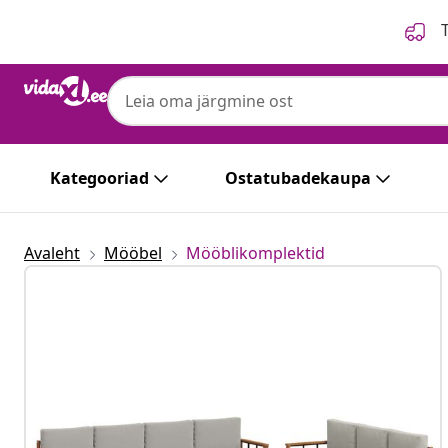
Eelmine
Järgmine
T
Kategooriad
Ostatubadekaupa
Avaleht
Mööbel
Mööblikomplektid