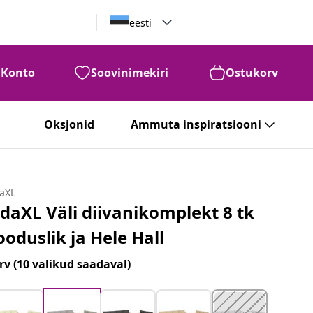
eesti
Konto
Soovinimekiri
Ostukorv
Oksjonid
Ammuta inspiratsiooni
daXL
idaXL Väli diivanikomplekt 8 tk
ooduslik ja Hele Hall
rv
(10 valikud saadaval)