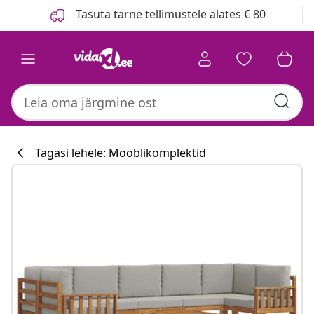
Eelmine
Järgmine
Tasuta tarne tellimustele alates € 80
Tagasi lehele: Mööblikomplektid
Köögikollektsi
#sharemevidaxl