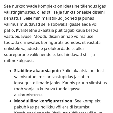
See nurksohvade komplekt on ideaalne täiendus igas
välistingimustes, olles stiilse ja funktsionaalse disaini
kehastus. Selle minimalistlikud jooned ja puhas
välimus muudavad selle sobivaks igasse aeda või
patio. Kvaliteetne akaatsia puit tagab kaua kestva
vastupidavuse. Mooduldisain annab võimaluse
töötada erinevates konfiguratsioonides, et vastata
erilistele vajadustele ja olukordadele, olles
suurepärane valik nendele, kes hindavad stiili ja
mitmekülgsust.
Stabiilne akaatsia puit:
Solid akaatsia puidust
valmistatud, mis on vastupidav ja sobib
igasuguste ilmade jaoks. Kaunis pruun viimistlus
toob sooja ja kutsuva tunde igasse
aiakaunistusse.
Mooduliline konfiguratsioon:
See komplekt
pakub kas paindlikku või eraldi istumist.