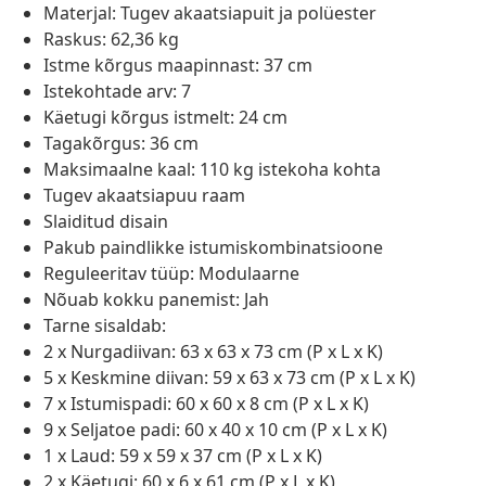
Materjal: Tugev akaatsiapuit ja polüester
Raskus: 62,36 kg
Istme kõrgus maapinnast: 37 cm
Istekohtade arv: 7
Käetugi kõrgus istmelt: 24 cm
Tagakõrgus: 36 cm
Maksimaalne kaal: 110 kg istekoha kohta
Tugev akaatsiapuu raam
Slaiditud disain
Pakub paindlikke istumiskombinatsioone
Reguleeritav tüüp: Modulaarne
Nõuab kokku panemist: Jah
Tarne sisaldab:
2 x Nurgadiivan: 63 x 63 x 73 cm (P x L x K)
5 x Keskmine diivan: 59 x 63 x 73 cm (P x L x K)
7 x Istumispadi: 60 x 60 x 8 cm (P x L x K)
9 x Seljatoe padi: 60 x 40 x 10 cm (P x L x K)
1 x Laud: 59 x 59 x 37 cm (P x L x K)
2 x Käetugi: 60 x 6 x 61 cm (P x L x K)