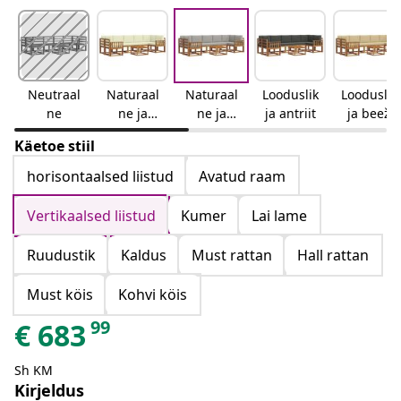
Neutraal
Naturaal
Naturaal
Looduslik
Looduslik
ne
ne ja
ne ja
ja antriit
ja beež
kreemjas
helehall
Käetoe stiil
horisontaalsed liistud
Avatud raam
Vertikaalsed liistud
Kumer
Lai lame
Ruudustik
Kaldus
Must rattan
Hall rattan
Must köis
Kohvi köis
99
€
683
Sh KM
Kirjeldus