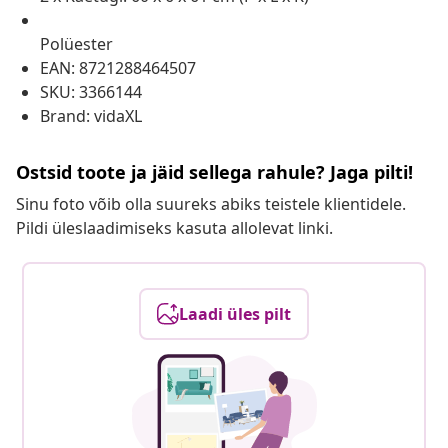
Polüester
EAN: 8721288464507
SKU: 3366144
Brand: vidaXL
Ostsid toote ja jäid sellega rahule? Jaga pilti!
Sinu foto võib olla suureks abiks teistele klientidele.
Pildi üleslaadimiseks kasuta allolevat linki.
Laadi üles pilt