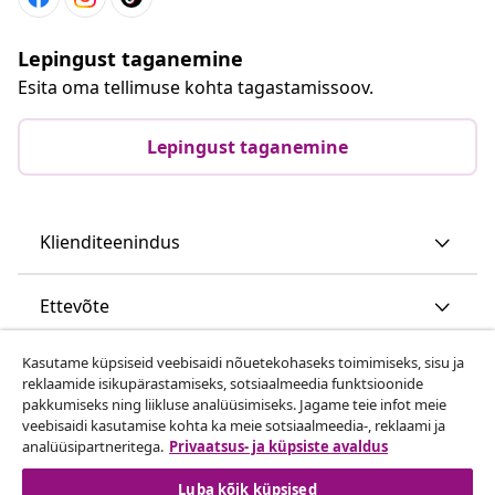
Lepingust taganemine
Esita oma tellimuse kohta tagastamissoov.
Lepingust taganemine
Klienditeenindus
Ettevõte
Kasutame küpsiseid veebisaidi nõuetekohaseks toimimiseks, sisu ja
vidaXL
reklaamide isikupärastamiseks, sotsiaalmeedia funktsioonide
pakkumiseks ning liikluse analüüsimiseks. Jagame teie infot meie
veebisaidi kasutamise kohta ka meie sotsiaalmeedia-, reklaami ja
Vaata rohkem
analüüsipartneritega.
Privaatsus- ja küpsiste avaldus
Luba kõik küpsised