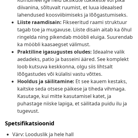
Kombineerige neid üksikute tükikeste või pika
diivanina, sõltuvalt ruumist, et luua ideaalsed
lahendused koosviibimiseks ja lõõgastumiseks.
Liiste raamdisain:
Fikseeritud raami struktuur
tagab toe ja mugavuse. Liiste disain aitab ka õhul
ringelda ning pikendab mööbli eluiga. Suurendab
ka mööbli kaasaegset välimust.
Praktiline igasugustes oludes:
Ideaalne valik
aedadeks, patio ja basseini ääred. See komplekt
loob kutsuva keskkonna, olgu siis lihtsalt
lõõgastudes või külalisi vastu võttes.
Hooldus ja säilitamine:
Et see kauem kestaks,
kaitske seda otsese päikese ja tiheda vihmaga.
Kasutage, kui mitte kasutamisel katet, ja
puhastage niiske lapiga, et säilitada puidu ilu ja
tugevust.
Spetsifikatsioonid
Värv: Looduslik ja hele hall