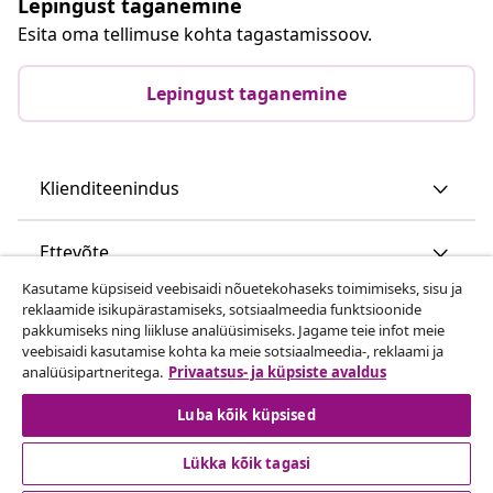
Lepingust taganemine
Esita oma tellimuse kohta tagastamissoov.
Lepingust taganemine
Klienditeenindus
Ettevõte
Kasutame küpsiseid veebisaidi nõuetekohaseks toimimiseks, sisu ja
reklaamide isikupärastamiseks, sotsiaalmeedia funktsioonide
vidaXL
pakkumiseks ning liikluse analüüsimiseks. Jagame teie infot meie
veebisaidi kasutamise kohta ka meie sotsiaalmeedia-, reklaami ja
analüüsipartneritega.
Privaatsus- ja küpsiste avaldus
Vaata rohkem
Luba kõik küpsised
Lükka kõik tagasi