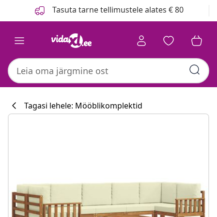
Eelmine
Järgmine
Tasuta tarne tellimustele alates € 80
Tagasi lehele: Mööblikomplektid
Köögikollektsi
#sharemevidaxl