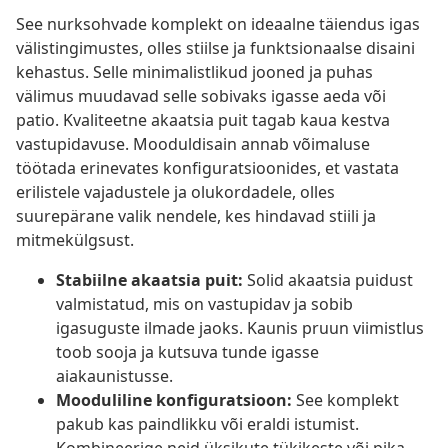
See nurksohvade komplekt on ideaalne täiendus igas
välistingimustes, olles stiilse ja funktsionaalse disaini
kehastus. Selle minimalistlikud jooned ja puhas
välimus muudavad selle sobivaks igasse aeda või
patio. Kvaliteetne akaatsia puit tagab kaua kestva
vastupidavuse. Mooduldisain annab võimaluse
töötada erinevates konfiguratsioonides, et vastata
erilistele vajadustele ja olukordadele, olles
suurepärane valik nendele, kes hindavad stiili ja
mitmekülgsust.
Stabiilne akaatsia puit:
Solid akaatsia puidust
valmistatud, mis on vastupidav ja sobib
igasuguste ilmade jaoks. Kaunis pruun viimistlus
toob sooja ja kutsuva tunde igasse
aiakaunistusse.
Mooduliline konfiguratsioon:
See komplekt
pakub kas paindlikku või eraldi istumist.