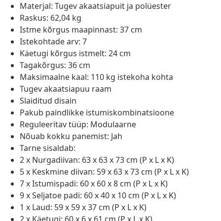
Materjal: Tugev akaatsiapuit ja polüester
Raskus: 62,04 kg
Istme kõrgus maapinnast: 37 cm
Istekohtade arv: 7
Käetugi kõrgus istmelt: 24 cm
Tagakõrgus: 36 cm
Maksimaalne kaal: 110 kg istekoha kohta
Tugev akaatsiapuu raam
Slaiditud disain
Pakub paindlikke istumiskombinatsioone
Reguleeritav tüüp: Modulaarne
Nõuab kokku panemist: Jah
Tarne sisaldab:
2 x Nurgadiivan: 63 x 63 x 73 cm (P x L x K)
5 x Keskmine diivan: 59 x 63 x 73 cm (P x L x K)
7 x Istumispadi: 60 x 60 x 8 cm (P x L x K)
9 x Seljatoe padi: 60 x 40 x 10 cm (P x L x K)
1 x Laud: 59 x 59 x 37 cm (P x L x K)
2 x Käetugi: 60 x 6 x 61 cm (P x L x K)