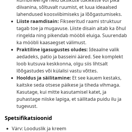
Kombineerige neid üksikute tükikeste või pika
diivanina, sõltuvalt ruumist, et luua ideaalsed
lahendused koosviibimiseks ja lõõgastumiseks.
Liiste raamdisain:
Fikseeritud raami struktuur
tagab toe ja mugavuse. Liiste disain aitab ka õhul
ringelda ning pikendab mööbli eluiga. Suurendab
ka mööbli kaasaegset välimust.
Praktiline igasugustes oludes:
Ideaalne valik
aedadeks, patio ja basseini ääred. See komplekt
loob kutsuva keskkonna, olgu siis lihtsalt
lõõgastudes või külalisi vastu võttes.
Hooldus ja säilitamine:
Et see kauem kestaks,
kaitske seda otsese päikese ja tiheda vihmaga.
Kasutage, kui mitte kasutamisel katet, ja
puhastage niiske lapiga, et säilitada puidu ilu ja
tugevust.
Spetsifikatsioonid
Värv: Looduslik ja kreem