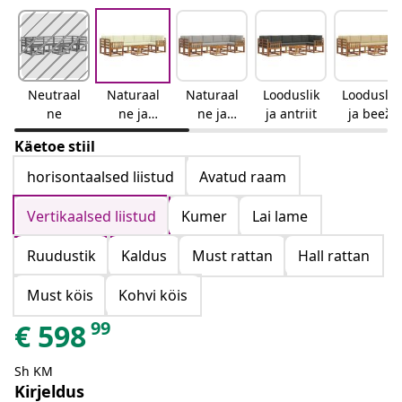
Neutraal
Naturaal
Naturaal
Looduslik
Looduslik
ne
ne ja
ne ja
ja antriit
ja beež
kreemjas
helehall
Käetoe stiil
horisontaalsed liistud
Avatud raam
Vertikaalsed liistud
Kumer
Lai lame
Ruudustik
Kaldus
Must rattan
Hall rattan
Must köis
Kohvi köis
99
€
598
Sh KM
Kirjeldus