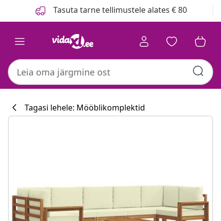
Eelmine
Järgmine
Tasuta tarne tellimustele alates € 80
Tagasi lehele: Mööblikomplektid
Köögikollektsi
#sharemevidaxl