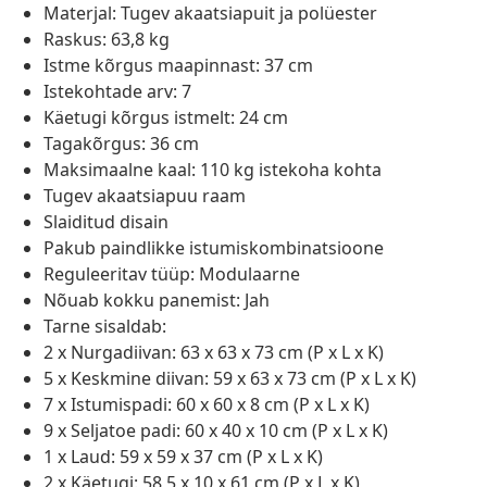
Materjal: Tugev akaatsiapuit ja polüester
Raskus: 63,8 kg
Istme kõrgus maapinnast: 37 cm
Istekohtade arv: 7
Käetugi kõrgus istmelt: 24 cm
Tagakõrgus: 36 cm
Maksimaalne kaal: 110 kg istekoha kohta
Tugev akaatsiapuu raam
Slaiditud disain
Pakub paindlikke istumiskombinatsioone
Reguleeritav tüüp: Modulaarne
Nõuab kokku panemist: Jah
Tarne sisaldab:
2 x Nurgadiivan: 63 x 63 x 73 cm (P x L x K)
5 x Keskmine diivan: 59 x 63 x 73 cm (P x L x K)
7 x Istumispadi: 60 x 60 x 8 cm (P x L x K)
9 x Seljatoe padi: 60 x 40 x 10 cm (P x L x K)
1 x Laud: 59 x 59 x 37 cm (P x L x K)
2 x Käetugi: 58,5 x 10 x 61 cm (P x L x K)