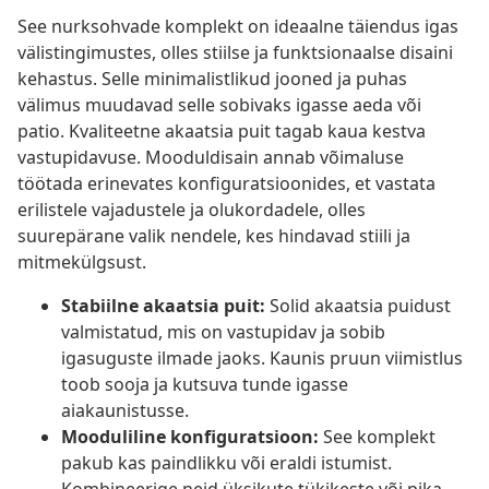
See nurksohvade komplekt on ideaalne täiendus igas
välistingimustes, olles stiilse ja funktsionaalse disaini
kehastus. Selle minimalistlikud jooned ja puhas
välimus muudavad selle sobivaks igasse aeda või
patio. Kvaliteetne akaatsia puit tagab kaua kestva
vastupidavuse. Mooduldisain annab võimaluse
töötada erinevates konfiguratsioonides, et vastata
erilistele vajadustele ja olukordadele, olles
suurepärane valik nendele, kes hindavad stiili ja
mitmekülgsust.
Stabiilne akaatsia puit:
Solid akaatsia puidust
valmistatud, mis on vastupidav ja sobib
igasuguste ilmade jaoks. Kaunis pruun viimistlus
toob sooja ja kutsuva tunde igasse
aiakaunistusse.
Mooduliline konfiguratsioon:
See komplekt
pakub kas paindlikku või eraldi istumist.