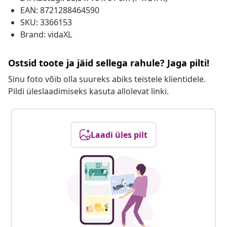
EAN: 8721288464590
SKU: 3366153
Brand: vidaXL
Ostsid toote ja jäid sellega rahule? Jaga pilti!
Sinu foto võib olla suureks abiks teistele klientidele.
Pildi üleslaadimiseks kasuta allolevat linki.
Laadi üles pilt