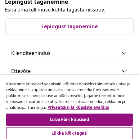
Lepingust taganemine
Esita oma tellimuse kohta tagastamissoov.
Lepingust taganemine
Klienditeenindus
Ettevõte
Kasutame küpsiseid veebisaidi nõuetekohaseks toimimiseks, sisu ja
vidaXL
reklaamide isikupärastamiseks, sotsiaalmeedia funktsioonide
pakkumiseks ning liikluse analüüsimiseks. Jagame teie infot meie
veebisaidi kasutamise kohta ka meie sotsiaalmeedia-, reklaami ja
Vaata rohkem
analüüsipartneritega.
Privaatsus- ja küpsiste avaldus
Luba kõik küpsised
Lükka kõik tagasi