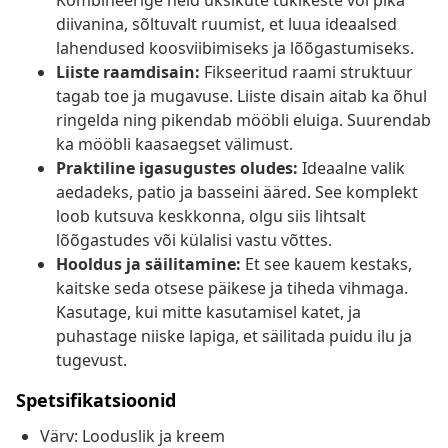
Kombineerige neid üksikute tükikeste või pika
diivanina, sõltuvalt ruumist, et luua ideaalsed
lahendused koosviibimiseks ja lõõgastumiseks.
Liiste raamdisain:
Fikseeritud raami struktuur
tagab toe ja mugavuse. Liiste disain aitab ka õhul
ringelda ning pikendab mööbli eluiga. Suurendab
ka mööbli kaasaegset välimust.
Praktiline igasugustes oludes:
Ideaalne valik
aedadeks, patio ja basseini ääred. See komplekt
loob kutsuva keskkonna, olgu siis lihtsalt
lõõgastudes või külalisi vastu võttes.
Hooldus ja säilitamine:
Et see kauem kestaks,
kaitske seda otsese päikese ja tiheda vihmaga.
Kasutage, kui mitte kasutamisel katet, ja
puhastage niiske lapiga, et säilitada puidu ilu ja
tugevust.
Spetsifikatsioonid
Värv: Looduslik ja kreem