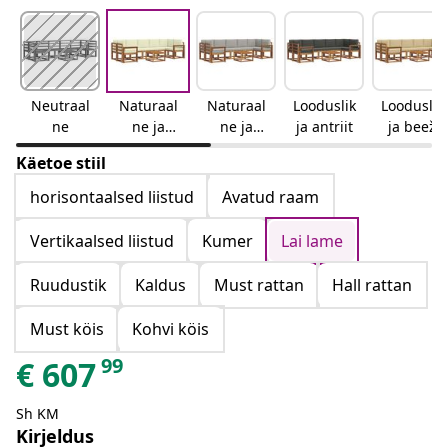
Neutraal
Naturaal
Naturaal
Looduslik
Looduslik
ne
ne ja
ne ja
ja antriit
ja beež
kreemjas
helehall
Käetoe stiil
horisontaalsed liistud
Avatud raam
Vertikaalsed liistud
Kumer
Lai lame
Ruudustik
Kaldus
Must rattan
Hall rattan
Must köis
Kohvi köis
99
€
607
Sh KM
Kirjeldus