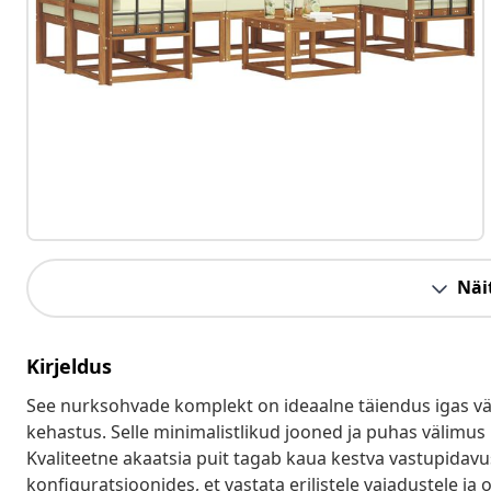
Näit
Kirjeldus
See nurksohvade komplekt on ideaalne täiendus igas välis
kehastus. Selle minimalistlikud jooned ja puhas välimus
Kvaliteetne akaatsia puit tagab kaua kestva vastupidav
konfiguratsioonides, et vastata erilistele vajadustele ja