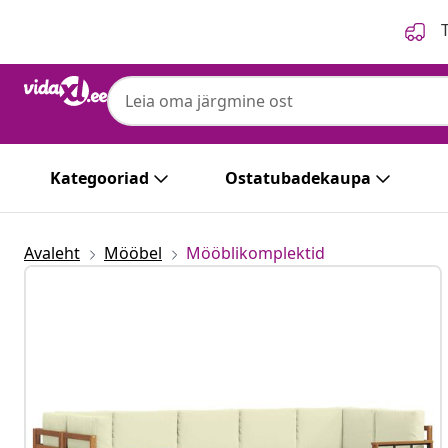
Eelmine
Järgmine
T
Kategooriad
Ostatubadekaupa
Avaleht
Mööbel
Mööblikomplektid