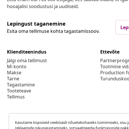
hooajalisi soodustusi ja uudiseid.
Lepingust taganemine
Lep
Esita oma tellimuse kohta tagastamissoov.
Klienditeenindus
Ettevõte
Jälgi oma tellimust
Partnerpro
Mi konto
Tootmine vid
Makse
Production f
Tarne
Turunduskoo
Tagastamine
Tooteteave
Tellimus
Kasutame küpsiseid veebisaidi nõuetekohaseks toimimiseks, sisu j
reklaamide isikupärastamiseks, sotsiaalmeedia funktsioonide pak