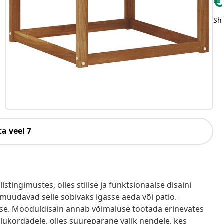
€
Sh
a veel 7
tingimustes, olles stiilse ja funktsionaalse disaini
 muudavad selle sobivaks igasse aeda või patio.
use. Mooduldisain annab võimaluse töötada erinevates
 olukordadele, olles suurepärane valik nendele, kes