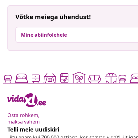
Võtke meiega ühendust!
Mine abiinfolehele
Osta rohkem,
maksa vähem
Telli meie uudiskiri
Liitu enam kui 700 000 ostjaga, kes saavad vidaXL-ilt ig