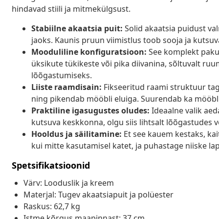
hindavad stiili ja mitmekülgsust.
Stabiilne akaatsia puit:
Solid akaatsia puidust va
jaoks. Kaunis pruun viimistlus toob sooja ja kutsu
Mooduliline konfiguratsioon:
See komplekt pakub
üksikute tükikeste või pika diivanina, sõltuvalt ru
lõõgastumiseks.
Liiste raamdisain:
Fikseeritud raami struktuur tag
ning pikendab mööbli eluiga. Suurendab ka mööbli
Praktiline igasugustes oludes:
Ideaalne valik aed
kutsuva keskkonna, olgu siis lihtsalt lõõgastudes võ
Hooldus ja säilitamine:
Et see kauem kestaks, kai
kui mitte kasutamisel katet, ja puhastage niiske lapi
Spetsifikatsioonid
Värv: Looduslik ja kreem
Materjal: Tugev akaatsiapuit ja polüester
Raskus: 62,7 kg
Istme kõrgus maapinnast: 37 cm