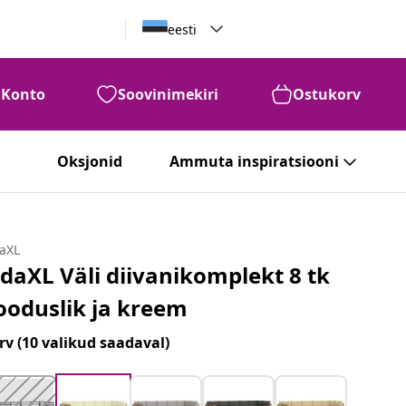
eesti
Konto
Soovinimekiri
Ostukorv
Oksjonid
Ammuta inspiratsiooni
daXL
idaXL Väli diivanikomplekt 8 tk
ooduslik ja kreem
rv
(10 valikud saadaval)