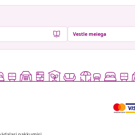
Vestle meiega
anädalasi pakkumisi,