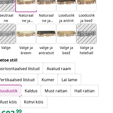
Neutraal
Naturaal
Naturaal
Looduslik
Looduslik
ne
ne ja
ne ja
ja antriit
ja beež
kreemjas
helehall
Valge
Valge ja
valge ja
Valge ja
Valge ja
kreem
antratsiit
beež
helehall
etoe stiil
horisontaalsed liistud
Avatud raam
Vertikaalsed liistud
Kumer
Lai lame
Ruudustik
Kaldus
Must rattan
Hall rattan
Must köis
Kohvi köis
99