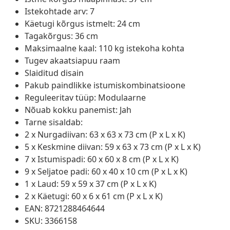
Istekohtade arv: 7
Käetugi kõrgus istmelt: 24 cm
Tagakõrgus: 36 cm
Maksimaalne kaal: 110 kg istekoha kohta
Tugev akaatsiapuu raam
Slaiditud disain
Pakub paindlikke istumiskombinatsioone
Reguleeritav tüüp: Modulaarne
Nõuab kokku panemist: Jah
Tarne sisaldab:
2 x Nurgadiivan: 63 x 63 x 73 cm (P x L x K)
5 x Keskmine diivan: 59 x 63 x 73 cm (P x L x K)
7 x Istumispadi: 60 x 60 x 8 cm (P x L x K)
9 x Seljatoe padi: 60 x 40 x 10 cm (P x L x K)
1 x Laud: 59 x 59 x 37 cm (P x L x K)
2 x Käetugi: 60 x 6 x 61 cm (P x L x K)
EAN: 8721288464644
SKU: 3366158