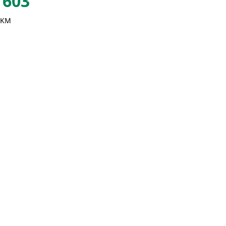
603
 KM