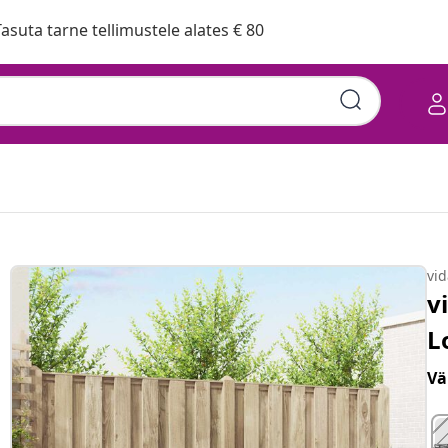
asuta tarne tellimustele alates € 80
vi
v
L
Vä