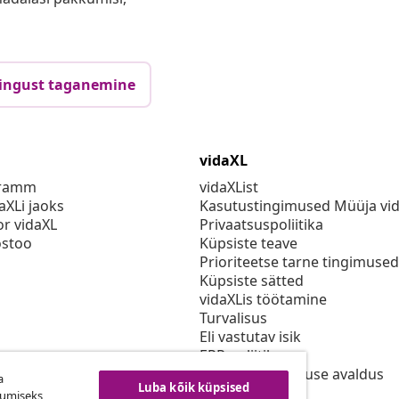
ingust taganemine
vidaXL
gramm
vidaXList
aXLi jaoks
Kasutustingimused Müüja vi
or vidaXL
Privaatsuspoliitika
stoo
Küpsiste teave
Prioriteetse tarne tingimused
Küpsiste sätted
vidaXLis töötamine
Turvalisus
Eli vastutav isik
EPR poliitika
Juurdepääsetavuse avaldus
a
Luba kõik küpsised
kumiseks