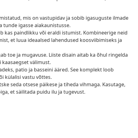
lmistatud, mis on vastupidav ja sobib igasuguste ilmade
va tunde igasse aiakaunistusse.
 kas paindlikku või eraldi istumist. Kombineerige neid
umist, et luua ideaalsed lahendused koosviibimiseks ja
ab toe ja mugavuse. Liiste disain aitab ka õhul ringelda
 kaasaegset välimust.
adeks, patio ja basseini ääred. See komplekt loob
i külalisi vastu võttes.
tske seda otsese päikese ja tiheda vihmaga. Kasutage,
ga, et säilitada puidu ilu ja tugevust.