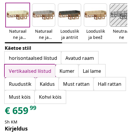
Naturaal
Naturaal
Looduslik
Looduslik
Neutraal
ne ja
ne ja
ja antriit
ja beež
ne
kreemjas
helehall
Käetoe stiil
horisontaalsed liistud
Avatud raam
Vertikaalsed liistud
Kumer
Lai lame
Ruudustik
Kaldus
Must rattan
Hall rattan
Must köis
Kohvi köis
99
€
659
Sh KM
Kirjeldus