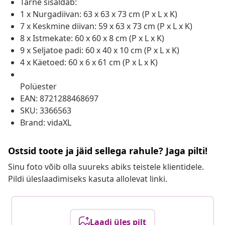
Tarne sisaldab:
1 x Nurgadiivan: 63 x 63 x 73 cm (P x L x K)
7 x Keskmine diivan: 59 x 63 x 73 cm (P x L x K)
8 x Istmekate: 60 x 60 x 8 cm (P x L x K)
9 x Seljatoe padi: 60 x 40 x 10 cm (P x L x K)
4 x Käetoed: 60 x 6 x 61 cm (P x L x K)
Polüester
EAN: 8721288468697
SKU: 3366563
Brand: vidaXL
Ostsid toote ja jäid sellega rahule? Jaga pilti!
Sinu foto võib olla suureks abiks teistele klientidele.
Pildi üleslaadimiseks kasuta allolevat linki.
Laadi üles pilt