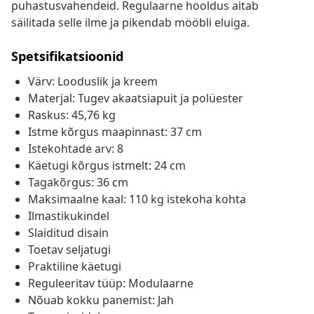
puhastusvahendeid. Regulaarne hooldus aitab
säilitada selle ilme ja pikendab mööbli eluiga.
Spetsifikatsioonid
Värv: Looduslik ja kreem
Materjal: Tugev akaatsiapuit ja polüester
Raskus: 45,76 kg
Istme kõrgus maapinnast: 37 cm
Istekohtade arv: 8
Käetugi kõrgus istmelt: 24 cm
Tagakõrgus: 36 cm
Maksimaalne kaal: 110 kg istekoha kohta
Ilmastikukindel
Slaiditud disain
Toetav seljatugi
Praktiline käetugi
Reguleeritav tüüp: Modulaarne
Nõuab kokku panemist: Jah