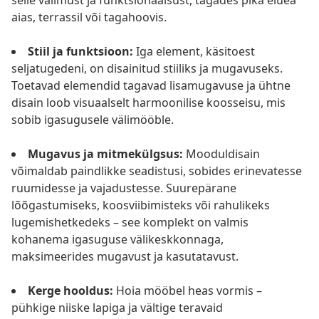
selle välimust ja funktsionaalsust, tagades pika eluea
aias, terrassil või tagahoovis.
Stiil ja funktsioon:
Iga element, käsitoest
seljatugedeni, on disainitud stiiliks ja mugavuseks.
Toetavad elemendid tagavad lisamugavuse ja ühtne
disain loob visuaalselt harmoonilise koosseisu, mis
sobib igasugusele välimööble.
Mugavus ja mitmekülgsus:
Mooduldisain
võimaldab paindlikke seadistusi, sobides erinevatesse
ruumidesse ja vajadustesse. Suurepärane
lõõgastumiseks, koosviibimisteks või rahulikeks
lugemishetkedeks – see komplekt on valmis
kohanema igasuguse välikeskkonnaga,
maksimeerides mugavust ja kasutatavust.
Kerge hooldus:
Hoia mööbel heas vormis –
pühkige niiske lapiga ja vältige teravaid