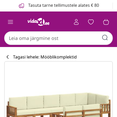
Eelmine
Järgmine
Tasuta tarne tellimustele alates € 80
Tagasi lehele: Mööblikomplektid
Köögikollektsi
#sharemevidaxl