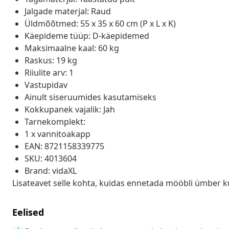
Jalgade materjal: Raud
Üldmõõtmed: 55 x 35 x 60 cm (P x L x K)
Käepideme tüüp: D-käepidemed
Maksimaalne kaal: 60 kg
Raskus: 19 kg
Riiulite arv: 1
Vastupidav
Ainult siseruumides kasutamiseks
Kokkupanek vajalik: Jah
Tarnekomplekt:
1 x vannitoakapp
EAN: 8721158339775
SKU: 4013604
Brand: vidaXL
Lisateavet selle kohta, kuidas ennetada mööbli ümber k
Eelised