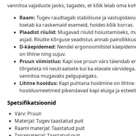
vannitoa vajaduste jaoks, tagades, et kõik leiab oma koh
Raam:
Tugev raudtagab stabiilsuse ja vastupidavu
toetab ka raskemaid esemeid, hoides kõik korras.
Plaadist riiulid:
Mugavad riiulid hoiustamiseks, ma
asjad. Riiulite kõrguse seadistus annab paindlikk
D-käepidemed:
Nendel ergonoomilistel käepideme
on lihtne ning sujuv.
Pruun viimistlus:
Kapi soe pruun värv täiendab er
tõrgeteta nii neutraalsete kui ka elavate värvideg
vannitoa mugavaks pelgupaigaks.
Lihtne hooldus:
Kapi puhtana hoidmine on lihtne –
hooldusmeetmed pikendavad kapi eluiga ja esteetil
Spetsifikatsioonid
Värv: Pruun
Materjal: Tugev taastatud puit
Raami materjal: Taastatud puit
Tagamaterjal: Taastatud puit