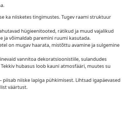
a.
se ka niisketes tingimustes. Tugev raami struktuur
hutavad hügieenitooted, rätikud ja muud vajalikud
use ja võimaldab paremini ruumi kasutada.
tel on mugav haarata, mistõttu avamine ja sulgemine
inevaid vannitoa dekoratsioonistiile, sulandudes
a. Tekkiv hubasus loob kauni atmosfääri, muutes su
 piisab niiske lapiga pühkimisest. Lihtsad igapäevased
ist väärtust.