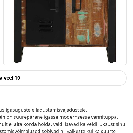
a veel 10
dus igasugustele ladustamisvajadustele.
disain on suurepärane igasse modernsesse vannituppa.
lt ei aita korda hoida, vaid lisavad ka veidi luksust sinu
stamisvõimalused sobivad nii väikeste kui ka suurte