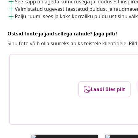
See kapp on ägeda kumerusega ja loodusest inspiree
Valmistatud tugevast taastatud puidust ja raudmater
Palju ruumi sees ja kaks korraliku puidu ust sinu väi
Ostsid toote ja jäid sellega rahule? Jaga pilti!
Sinu foto võib olla suureks abiks teistele klientidele. Pild
Laadi üles pilt