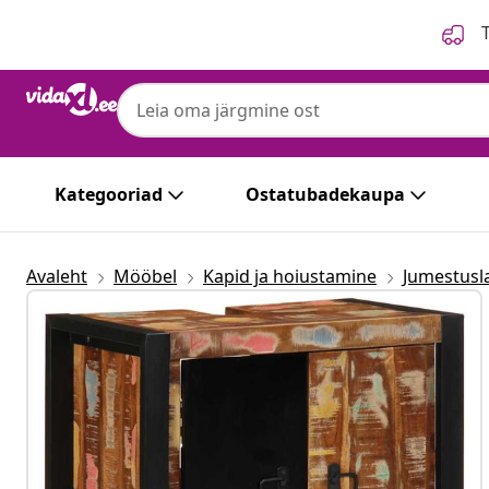
Eelmine
Järgmine
T
Kategooriad
Ostatubadekaupa
Avaleht
Mööbel
Kapid ja hoiustamine
Jumestusl