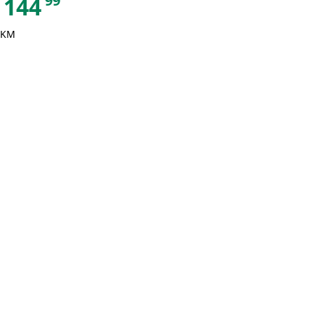
99
144
 KM