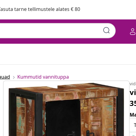
asuta tarne tellimustele alates € 80
auad
Kummutid vannituppa
vi
v
3
Ma