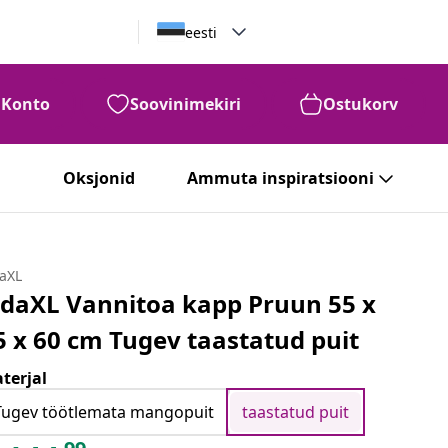
eesti
Konto
Soovinimekiri
Ostukorv
Oksjonid
Ammuta inspiratsiooni
daXL
idaXL Vannitoa kapp Pruun 55 x
5 x 60 cm Tugev taastatud puit
terjal
Tugev töötlemata mangopuit
taastatud puit