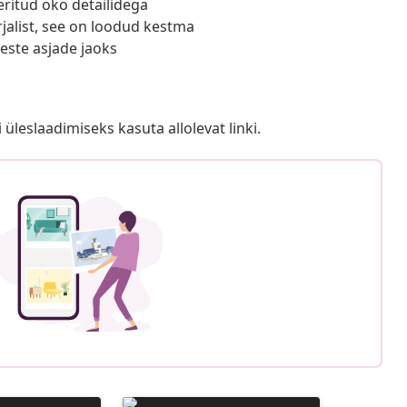
ritud öko detailidega
jalist, see on loodud kestma
keste asjade jaoks
i üleslaadimiseks kasuta allolevat linki.