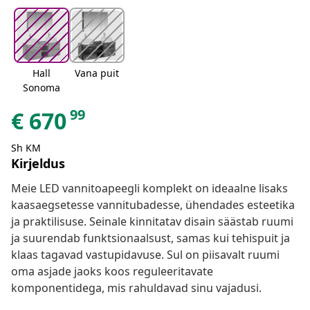
Hall
Vana puit
Sonoma
99
€
670
Sh KM
Kirjeldus
Meie LED vannitoapeegli komplekt on ideaalne lisaks
kaasaegsetesse vannitubadesse, ühendades esteetika
ja praktilisuse. Seinale kinnitatav disain säästab ruumi
ja suurendab funktsionaalsust, samas kui tehispuit ja
klaas tagavad vastupidavuse. Sul on piisavalt ruumi
oma asjade jaoks koos reguleeritavate
komponentidega, mis rahuldavad sinu vajadusi.