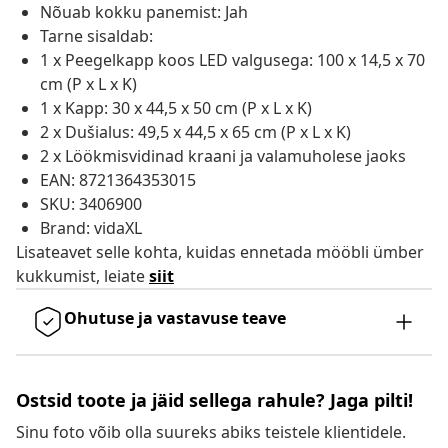
Nõuab kokku panemist: Jah
Tarne sisaldab:
1 x Peegelkapp koos LED valgusega: 100 x 14,5 x 70
cm (P x L x K)
1 x Kapp: 30 x 44,5 x 50 cm (P x L x K)
2 x Dušialus: 49,5 x 44,5 x 65 cm (P x L x K)
2 x Löökmisvidinad kraani ja valamuholese jaoks
EAN: 8721364353015
SKU: 3406900
Brand: vidaXL
Lisateavet selle kohta, kuidas ennetada mööbli ümber
kukkumist, leiate
siit
Ohutuse ja vastavuse teave
Ostsid toote ja jäid sellega rahule? Jaga pilti!
Sinu foto võib olla suureks abiks teistele klientidele.