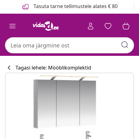
Eelmine
Järgmine
Tasuta tarne tellimustele alates € 80
Tagasi lehele: Mööblikomplektid
Köögikollektsi
#sharemevidaxl