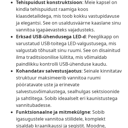
Tehispuidust konstruktsioon
: Meie kapsel on
kindla tehispuidust raamiga koos
klaasdetailidega, mis toob kokku vastupidavuse
ja elegantsi. See on usaldusväärne kaaslane sinu
vannitoa igapäevasteks vajadusteks.
Erksad USB-ühendusega LED-d
: Peeglikapp on
varustatud USB-toitega LED-valgustusega, mis
valgustab tõhusalt sinu ruumi. See on disainitud
ilma traditsioonilise lülitita, mis võimaldab
paindlikku kontrolli USB-ühenduse kaudu.
Kohandatav salvestusjaotus
: Seinale kinnitatav
struktuur maksimeerib vannitoa ruumi
pööratavate uste ja erinevate
salvestusvõimalustega, sealhulgas sektsioonide
ja sahtlitega. Sobib ideaalselt eri kaunistustega
vannitubadesse.
Funktsionaalne ja mitmekülgne
: Sobib
igasugustele vannitoa stiilidele, komplekt
sisaldab kraanikaussi ja segistit. Moodne,