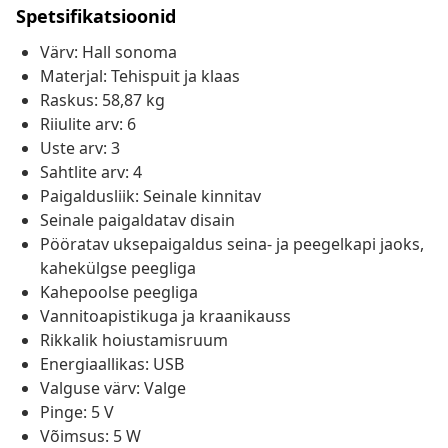
Spetsifikatsioonid
Värv: Hall sonoma
Materjal: Tehispuit ja klaas
Raskus: 58,87 kg
Riiulite arv: 6
Uste arv: 3
Sahtlite arv: 4
Paigaldusliik: Seinale kinnitav
Seinale paigaldatav disain
Pööratav uksepaigaldus seina- ja peegelkapi jaoks,
kahekülgse peegliga
Kahepoolse peegliga
Vannitoapistikuga ja kraanikauss
Rikkalik hoiustamisruum
Energiaallikas: USB
Valguse värv: Valge
Pinge: 5 V
Võimsus: 5 W