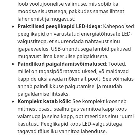
loob voolujoonelise välimuse, mis sobib ka
moodsa sisustusega, pakkudes samas lihtsat
lähenemist ja mugavust.
Praktilised peeglikapid LED-idega
: Kahepoolsed
peeglikapid on varustatud energiatõhusate LED-
valgustitega, et suurendada nähtavust sinu
igapäevaelus. USB-ühendusega lambid pakuvad
mugavust ilma keerulise paigalduseta.
Paindlikud paigaldamisvõimalused
: Tooted,
millel on tagasipööratavad uksed, võimaldavad
kappide uksi avada mõlemalt poolt. See võimalus
annab paindlikkuse paigutamisel ja muudab
paigaldamise lihtsaks.
Komplekt katab kõik
: See komplekt koosneb
mitmest osast, sealhulgas vannitoa kapp koos
valamuga ja seina kapp, optimeerides sinu ruumi
kasutust. Peeglikapid koos LED-valgustitega
tagavad täiusliku vannitoa lahenduse.