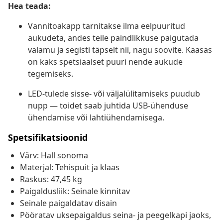
Hea teada:
Vannitoakapp tarnitakse ilma eelpuuritud
aukudeta, andes teile paindlikkuse paigutada
valamu ja segisti täpselt nii, nagu soovite. Kaasas
on kaks spetsiaalset puuri nende aukude
tegemiseks.
LED-tulede sisse- või väljalülitamiseks puudub
nupp — toidet saab juhtida USB-ühenduse
ühendamise või lahtiühendamisega.
Spetsifikatsioonid
Värv: Hall sonoma
Materjal: Tehispuit ja klaas
Raskus: 47,45 kg
Paigaldusliik: Seinale kinnitav
Seinale paigaldatav disain
Pööratav uksepaigaldus seina- ja peegelkapi jaoks,