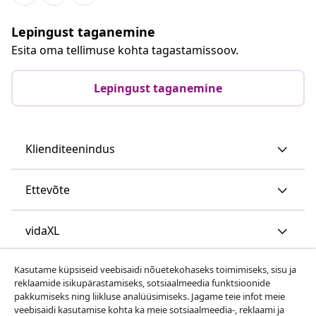
Lepingust taganemine
Esita oma tellimuse kohta tagastamissoov.
Lepingust taganemine
Klienditeenindus
Ettevõte
vidaXL
Kasutame küpsiseid veebisaidi nõuetekohaseks toimimiseks, sisu ja
Vaata rohkem
reklaamide isikupärastamiseks, sotsiaalmeedia funktsioonide
pakkumiseks ning liikluse analüüsimiseks. Jagame teie infot meie
veebisaidi kasutamise kohta ka meie sotsiaalmeedia-, reklaami ja