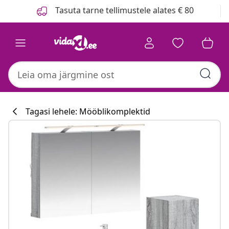
Eelmine
Järgmine
Tasuta tarne tellimustele alates € 80
Tagasi lehele: Mööblikomplektid
Köögikollektsi
#sharemevidaxl