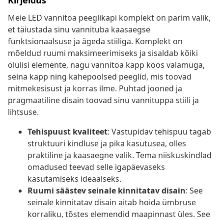
Kirjeldus
Meie LED vannitoa peeglikapi komplekt on parim valik,
et täiustada sinu vannituba kaasaegse
funktsionaalsuse ja ägeda stiiliga. Komplekt on
mõeldud ruumi maksimeerimiseks ja sisaldab kõiki
olulisi elemente, nagu vannitoa kapp koos valamuga,
seina kapp ning kahepoolsed peeglid, mis toovad
mitmekesisust ja korras ilme. Puhtad jooned ja
pragmaatiline disain toovad sinu vannituppa stiili ja
lihtsuse.
Tehispuust kvaliteet
: Vastupidav tehispuu tagab
struktuuri kindluse ja pika kasutusea, olles
praktiline ja kaasaegne valik. Tema niiskuskindlad
omadused teevad selle igapäevaseks
kasutamiseks ideaalseks.
Ruumi säästev seinale kinnitatav disain
: See
seinale kinnitatav disain aitab hoida ümbruse
korraliku, tõstes elemendid maapinnast üles. See