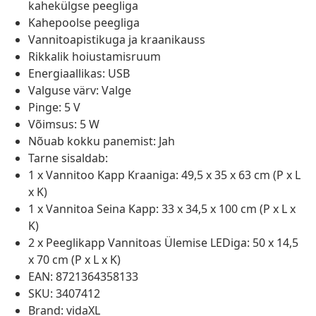
kahekülgse peegliga
Kahepoolse peegliga
Vannitoapistikuga ja kraanikauss
Rikkalik hoiustamisruum
Energiaallikas: USB
Valguse värv: Valge
Pinge: 5 V
Võimsus: 5 W
Nõuab kokku panemist: Jah
Tarne sisaldab:
1 x Vannitoo Kapp Kraaniga: 49,5 x 35 x 63 cm (P x L
x K)
1 x Vannitoa Seina Kapp: 33 x 34,5 x 100 cm (P x L x
K)
2 x Peeglikapp Vannitoas Ülemise LEDiga: 50 x 14,5
x 70 cm (P x L x K)
EAN: 8721364358133
SKU: 3407412
Brand: vidaXL