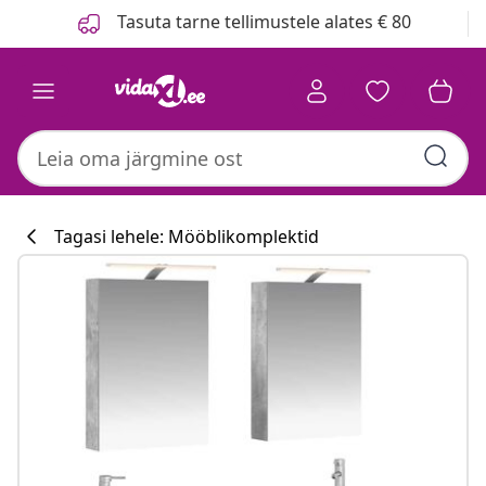
Eelmine
Järgmine
Tasuta tarne tellimustele alates € 80
Tagasi lehele: Mööblikomplektid
Köögikollektsi
#sharemevidaxl