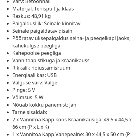
Värv: Betoonhall
Materjal: Tehispuit ja klaas
Raskus: 48,91 kg
Paigaldusliik: Seinale kinnitav
Seinale paigaldatav disain
Pööratav uksepaigaldus seina- ja peegelkapi jaoks,
kahekülgse peegliga
Kahepoolse peegliga
Vannitoapistikuga ja kraanikauss
Rikkalik hoiustamisruum
Energiaallikas: USB
Valguse värv: Valge
Pinge: 5 V
Võimsus: 5 W
Nõuab kokku panemist: Jah
Tarne sisaldab:
2 x Vannitoa Kapp koos Kraanikausiga: 49,5 x 44,5 x
66 cm (P x L x K)
1 x Vannitoa Kapp Vahepealne: 30 x 44,5 x 50 cm (P