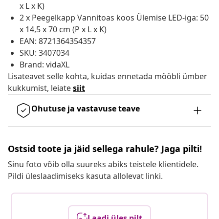
x L x K)
2 x Peegelkapp Vannitoas koos Ülemise LED-iga: 50
x 14,5 x 70 cm (P x L x K)
EAN: 8721364354357
SKU: 3407034
Brand: vidaXL
Lisateavet selle kohta, kuidas ennetada mööbli ümber
kukkumist, leiate
siit
Ohutuse ja vastavuse teave
Ostsid toote ja jäid sellega rahule? Jaga pilti!
Sinu foto võib olla suureks abiks teistele klientidele.
Pildi üleslaadimiseks kasuta allolevat linki.
Laadi üles pilt