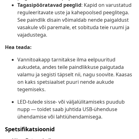
Tagasipööratavad peeglid
: Kapid on varustatud
reguleeritavate uste ja kahepoolsed peeglitega.
See paindlik disain võimaldab nende paigaldust
vasakule või paremale, et sobituda teie ruumi ja
vajadustega.
Hea teada:
Vannitoakapp tarnitakse ilma eelpuuritud
aukudeta, andes teile paindlikkuse paigutada
valamu ja segisti täpselt nii, nagu soovite. Kaasas
on kaks spetsiaalset puuri nende aukude
tegemiseks.
LED-tulede sisse- või väljalülitamiseks puudub
nupp — toidet saab juhtida USB-ühenduse
ühendamise või lahtiühendamisega.
Spetsifikatsioonid