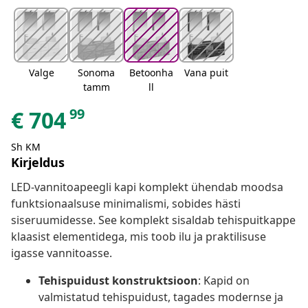
Valge
Sonoma
Betoonha
Vana puit
tamm
ll
99
€
704
Sh KM
Kirjeldus
LED-vannitoapeegli kapi komplekt ühendab moodsa
funktsionaalsuse minimalismi, sobides hästi
siseruumidesse. See komplekt sisaldab tehispuitkappe
klaasist elementidega, mis toob ilu ja praktilisuse
igasse vannitoasse.
Tehispuidust konstruktsioon
: Kapid on
valmistatud tehispuidust, tagades modernse ja