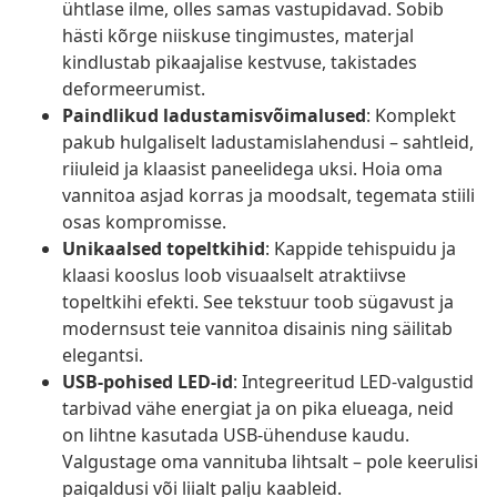
ühtlase ilme, olles samas vastupidavad. Sobib
hästi kõrge niiskuse tingimustes, materjal
kindlustab pikaajalise kestvuse, takistades
deformeerumist.
Paindlikud ladustamisvõimalused
: Komplekt
pakub hulgaliselt ladustamislahendusi – sahtleid,
riiuleid ja klaasist paneelidega uksi. Hoia oma
vannitoa asjad korras ja moodsalt, tegemata stiili
osas kompromisse.
Unikaalsed topeltkihid
: Kappide tehispuidu ja
klaasi kooslus loob visuaalselt atraktiivse
topeltkihi efekti. See tekstuur toob sügavust ja
modernsust teie vannitoa disainis ning säilitab
elegantsi.
USB-pohised LED-id
: Integreeritud LED-valgustid
tarbivad vähe energiat ja on pika elueaga, neid
on lihtne kasutada USB-ühenduse kaudu.
Valgustage oma vannituba lihtsalt – pole keerulisi
paigaldusi või liialt palju kaableid.